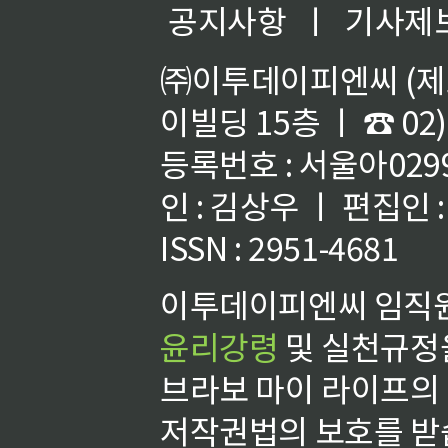
공지사항
ㅣ
기사제
㈜이투데이피엔씨 (제호
이빌딩 15층 ㅣ ☎ 02)
등록번호 : 서울아02992
인 : 김상우 ㅣ 편집인
ISSN : 2951-4681
이투데이피엔씨 임직원
윤리강령
및 실천규정을
브라보 마이 라이프의
저작권법의 보호를 받