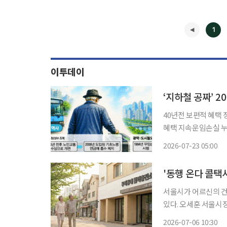
1
이투데이
40년전 보편적 혜택
혜택 지속운임손실 누적에
(이하 지하철) 무임승
2026-07-23 05:00
부담, 대중교통 요금
◀
'동행 온다 콜택
서울시가 어르신의 건
있다. 오세훈 서울시장
복지 정책 설명에 나섰다. 6일 오 시장은 시립서대문노인종합복지관을 방문해
2026-07-06 10:30