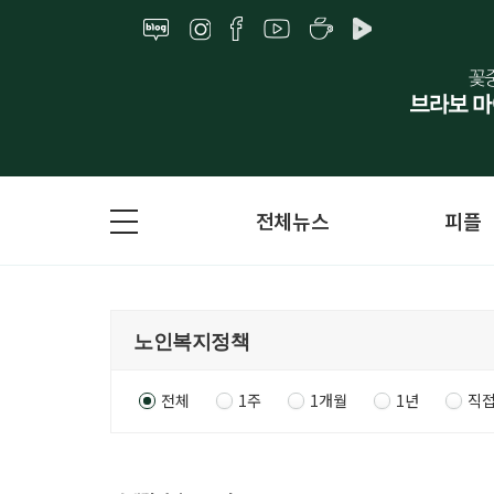
전체뉴스
피플
전체
1주
1개월
1년
직