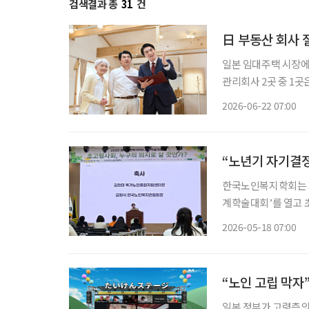
검색결과 총
31
건
日 부동산 회사 
일본 임대주택 시장에
관리회사 2곳 중 1곳
자 입주와 관련해 가장 크게 우려
2026-06-22 07:00
ットホーム)은 지난 1
“노년기 자기결정
한국노인복지학회는 지
계학술대회’를 열고
논의했다. ‘초고령사회
2026-05-18 07:00
“노인 고립 막자
일본 정부가 고령층의 