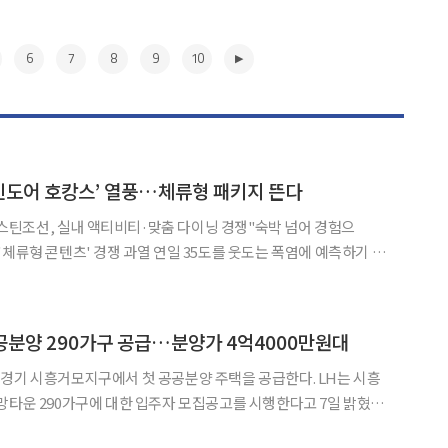
6
7
8
9
10
인도어 호캉스’ 열풍…체류형 패키지 뜬다
틴조선, 실내 액티비티·맞춤 다이닝 경쟁"숙박 넘어 경험으
 과열 연일 35도를 웃도는 폭염에 예측하기 어
면서 호텔업계가 '인도어(Indoor) 호캉스' 경쟁에 나섰다. 실내
, 웰니스 프로그램 등을 결합한 체류형 콘텐츠를 앞세워 날씨
▶
공공분양 290가구 공급…분양가 4억4000만원대
기 시흥거모지구에서 첫 공공분양 주택을 공급한다. LH는 시흥
망타운 290가구에 대한 입주자 모집공고를 시행한다고 7일 밝혔다.
분양과 행복주택을 합쳐 총 435가구 규모로 조성되는 혼합단지다.