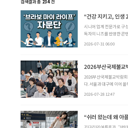
검색결과 총
234
건
“건강 지키고, 인생
시니어 업계 전문가로 구성
독자의 니즈를 반영한 콘텐츠와
26일 오전 10시~11시
2026-07-31 06:00
학교 시니어비즈니스학과 
2026부산국제불교박
2026부산국제불교박람회가
다. 서울과 대구에 이어 
사찰음식, 명상, 공예, ‘공 뽑기’를 한
2026-07-28 12:47
로 다른 방식으로 불교를 
“쉬러 왔는데 왜 아
기다리던 여름휴가. 그런데