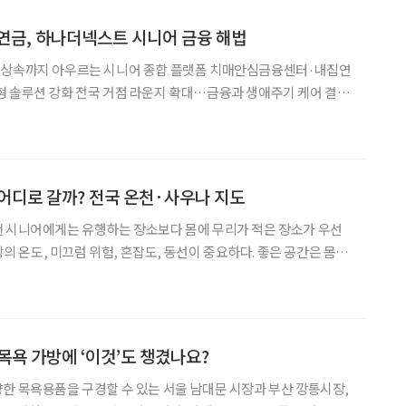
연금, 하나더넥스트 시니어 금융 해법
·상속까지 아우르는 시니어 종합 플랫폼 치매안심금융센터·내집연
형 솔루션 강화 전국 거점 라운지 확대…금융과 생애주기 케어 결합
 늘어나면서 금융권에 요구하는 서비스도 한층 세분화됐다. 자산관
어디로 갈까? 전국 온천·사우나 지도
우선
 탕의 온도, 미끄럼 위험, 혼잡도, 동선이 중요하다. 좋은 공간은 몸을
 물 : 온천수인지, 해수인지, 일반 목욕탕인
 사우나실 온도가 너무 높지 않은지
목욕 가방에 ‘이것’도 챙겼나요?
한 목욕용품을 구경할 수 있는 서울 남대문 시장과 부산 깡통시장,