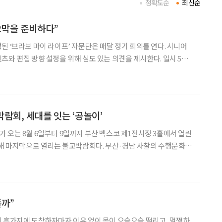
정확도순
최신순
 2막을 준비하다”
된 ‘브라보 마이 라이프’ 자문단은 매달 정기 회의를 연다. 시니어
 편집 방향 설정을 위해 심도 있는 의견을 제시한다. 일시 5월
 30분 참석 조성권 이투데이피엔씨 미래설계연구원장, 박영란 강남대
교수, 양진옥 굿네이버스 미래재단 대표, 이
람회, 세대를 잇는 ‘공놀이’
 오는 8월 6일부터 9일까지 부산 벡스코 제1전시장 3홀에서 열린
올해 마지막으로 열리는 불교박람회다. 부산·경남 사찰의 수행문화와
자리에서 만날 수 있다. 이번 행사의 흥미로운 지점은 서
접해온 세대가 같은 공간에 모인다는 데 있다.
플까”
 휴가지에 도착하자마자 이유 없이 몸이 으슬으슬 떨리고, 멀쩡하