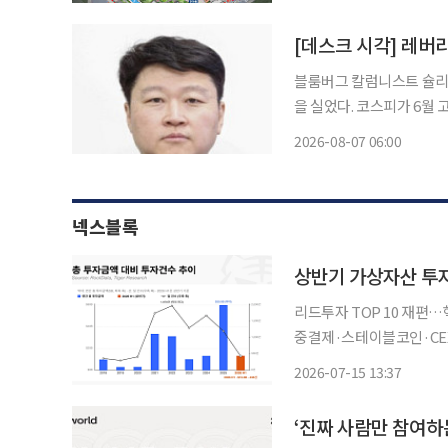
[데스크 시각] 레버리
블룸버그 칼럼니스트 슐리 
을 실었다. 코스피가 6월 
시 폭락에 견줬다. 올해 코
2026-08-07 06:00
는 4일, 홍콩 항셍지수는
넥스블록
상반기 가상자산 투자금
리드투자 TOP 10 재편…
중결제·스테이블코인·CEX 부상…게임·NF
장에 유입된 투자금이 13
2026-07-15 13:37
났다. 자금이 초기 프로젝
‘진짜 사람만 참여하