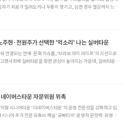
갑자기 피로가 밀려오거나 두통이 생기고, 심한 경우 열감까지 느껴
 한 번쯤 겪어봤을 법한 일이다. 이 같은 현상을 일각에서
e Sickness)’라고 부른다. 의학적 질
 노주현·전원주가 선택한 '억소리' 나는 실버타운
어와 연결되는 연예·문화 이슈를, ‘브라보 마이 라이프’의 시선으로
가하고 있다. 유튜브 채널 ‘찐 여배우들’에서는 VL 르웨스트, ‘전
500을 소개했다. 두 곳 모두 국내를
 더네이버스타운 자문위원 위촉
익형 시니어타운 '더네이버스타운'의 운영 전문성을 강화하고 입
 시니어 주거 전문 유튜브 채널 '공빠티비' 운영자 문성택·유영란
라는 이름으
를 운영하고 있다. 두 사람은 전국 실버타운을 직