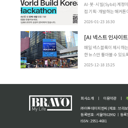
AI·봇·시빌(Sybil) 계
접 기획·개발하는 해커톤이 서울에서 열린다. Worl
Korea Hackathon 2
2026-01-23 16:30
(Miniapp)’을 개발하
[AI 넥스트 인사이트
매일 넥스블록이 제시하는 넥
한 뉴스만 톺아볼 수 있도
전해드립니다. 1. 해시키, 2억 달러 IPO로 홍콩 증시 데뷔 홍콩 최대 가상자산 거래소 해시키
2025-12-18 15:25
(HashKey)가 홍콩증권거
회사소개
ㅣ
이용약관
ㅣ
㈜이투데이피엔씨 (제호 : 브라보 마
등록번호 : 서울아02992 ㅣ 등록일자
ISSN : 2951-4681