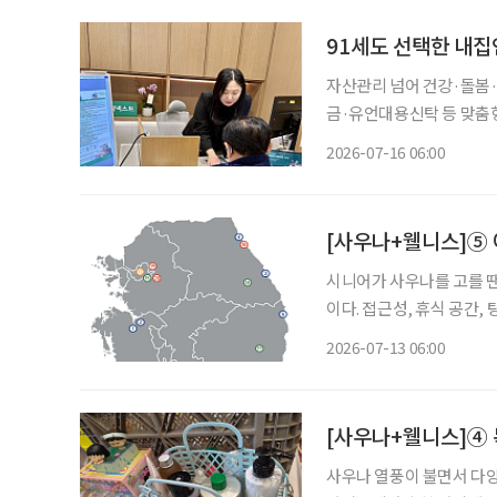
91세도 선택한 내집
자산관리 넘어 건강·돌봄
금·유언대용신탁 등 맞춤
한 서비스 제공 금융권에서 시니어의 니즈는 갈수록 다양해지고 있다. 지금 무엇이 필요한지
2026-07-16 06:00
정확히 파악하는 시니어가
[사우나+웰니스]⑤ 
시니어가 사우나를 고를 땐 시니어에게는 유행하는 장소보다 몸에 무리가 적은 장소가 
이다. 접근성, 휴식 공간,
편하게 만들고 안전하게 빠져나올 수 있어야 한다.
2026-07-13 06:00
지 확인한다. 온도 : 탕과
[사우나+웰니스]④ 
사우나 열풍이 불면서 다양