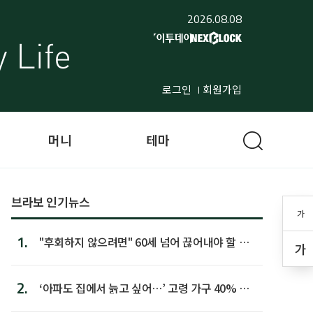
2026.08.08
로그인
회원가입
머니
테마
브라보 인기뉴스
가
1.
"후회하지 않으려면" 60세 넘어 끊어내야 할 사
가
람 1위
2.
‘아파도 집에서 늙고 싶어…’ 고령 가구 40% 노
후 주택이라 어...