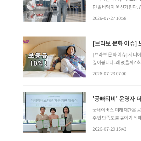
던 발바닥이 욱신거린다. 
진다. 어렵사리 떠난 여행에서 누구나
2026-07-27 10:58
는 ‘레저 시크니스(Leisur
[브라보 문화 이슈]
[브라보 문화 이슈] 시니
짚어봅니다. 왜 떴을까? 초고령사회에 실버타운을 향한 관심이 높아지는 가운데, 실버타운을
조명하는 미디어 콘텐츠가 증
2026-07-23 07:00
원주인공’에서는 더 클래식 
'공빠티비' 운영자
굿네이버스 미래재단은 공
주민 만족도를 높이기 위해
씨를 자문위원으로 위촉했다. '공빠' 문성택 씨는 한의사이며, 유영란 씨는 '공마'
2026-07-20 15:43
로 문 씨와 함께 공빠티비