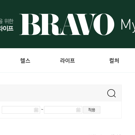
헬스
라이프
컬처
~
적용