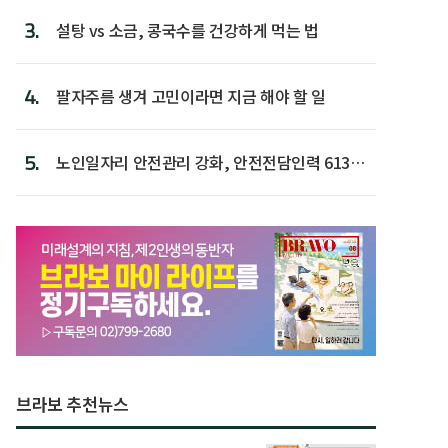
3.
설탕 vs 소금, 콩국수를 건강하게 먹는 법
4.
팔자주름 생겨 고민이라면 지금 해야 할 일
5.
노인일자리 안전관리 강화, 안전전담인력 613명
첫 배치
브라보 추천뉴스