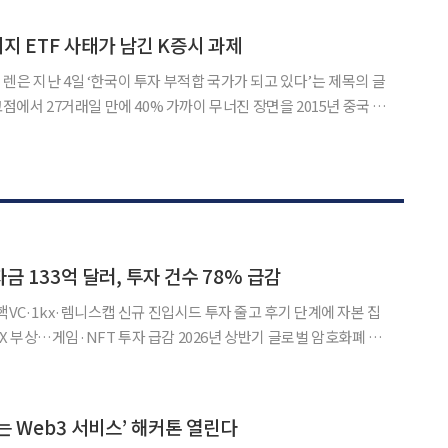
이 가운데 공공분양 물량 290가구가 이번에 공급된다. 모든 가구는 전용면적 5
지 ETF 사태가 남긴 K증시 과제
렌은 지난 4일 ‘한국이 투자 부적합 국가가 되고 있다’는 제목의 글
고점에서 27거래일 만에 40% 가까이 무너진 장면을 2015년 중국 증
스피가 하루 5% 이상 등락한 날은 33일. 같은 기간 일본 닛케이225
 하루도 없었다. 그는 삼성전자와 SK하이
 133억 달러, 투자 건수 78% 급감
핵VC·1kx·렘니스캡 신규 진입시드 투자 줄고 후기 단계에 자본 집
T 투자 급감 2026년 상반기 글로벌 암호화폐 시
3억 달러를 기록했지만 투자 유치 건수는 크게 감소한 것으로 나타
트에 분산되기보다 사업성과 규제 기반을 갖춘 소수 기
는 Web3 서비스’ 해커톤 열린다