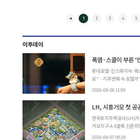
1
2
3
4
5
이투데이
폭염·스콜이 부른 ‘
롯데호텔·인스파이어·웨스
로"…기후변화 속 호텔가 '체류형 콘텐츠' 경쟁
려운 스콜성 폭우까지 이어지
2026-08-08 11:00
테마파크와 워터파크, 미식
◀
LH, 시흥거모 첫 
한국토지주택공사(LH)가 경
거모지구 A-5블록 신혼희
시흥거모 A-5블록은 공공
2026-08-07 09:28