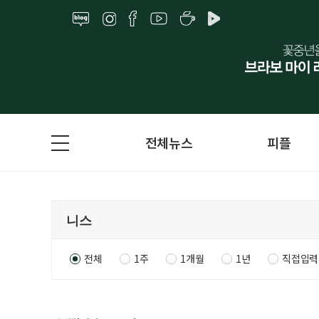
전체뉴스
피플
전체
1주
1개월
1년
직접입력