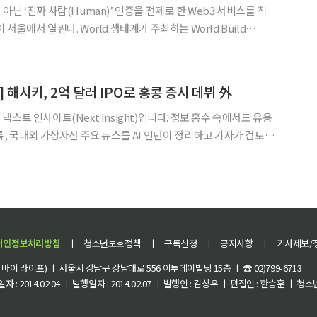
정이 아닌 ‘진짜 사람(Human)’ 인증을 전제로 한 Web3 서비스를 직
d 생태계가 주최하는 World Build
026은 World ID를 활용해 ‘진짜 사람만 참여 가능한 미니앱
는 실전형 해커톤이다. 참가자들
] 해시키, 2억 달러 IPO로 홍콩 증시 데뷔 外
스트 인사이트(Next Insight)입니다. 정보 홍수 속에서도 유용
록, 국내외 가상자산 주요 뉴스를 AI 인턴이 정리하고 기자가 검토해
래소(HKEX)에 공식 상장했다. IP
개인정보처리방침
ㅣ
청소년보호정책
ㅣ
구독신청
ㅣ
공지사항
ㅣ
기사제보/
이 라이프) ㅣ 서울시 강남구 강남대로 556 이투데이빌딩 15층 ㅣ ☎ 02)799-6713
 : 2014.02.04 ㅣ 발행일자 : 2014.02.07 ㅣ 발행인 : 김상우 ㅣ 편집인 : 한승훈 ㅣ