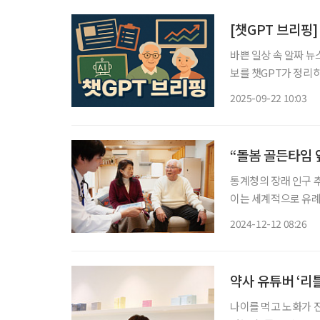
[챗GPT 브리핑]
바쁜 일상 속 알짜 뉴
보를 챗GPT가 정리하고 편집국
명칭 변경 논의 재점화
2025-09-22 10:03
다’는 부정적 의미가 
“돌봄 골든타임 
통계청의 장래 인구 추계
이는 세계적으로 유례
다. 초고령사회에 대
2024-12-12 08:26
제도를 마련하고 지속
약사 유튜버 ‘리틀
나이를 먹고 노화가 