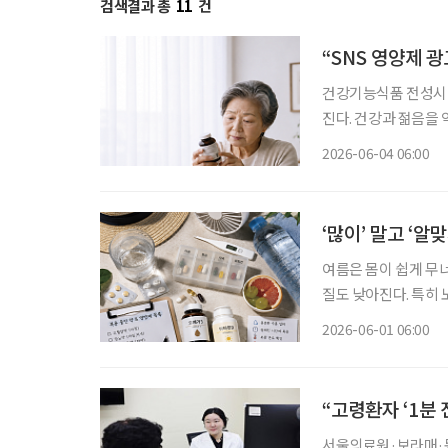
검색결과 총
11
건
“SNS 영양제 
건강기능식품 전성시대
진다. 건강과 젊음을
가 많아진 지금, 자신에
2026-06-04 06:00
민국은 장수 시대와 
‘많이’ 말고 ‘알
여름은 몸이 쉽게 무
질도 낮아진다. 특히
복용하는 약은 여름이라
2026-06-01 06:00
와 만나 예상보다 강
“고령환자 ‘1분
서울의료원·보라매·동