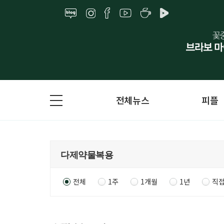
전체뉴스
피플
전체
1주
1개월
1년
직