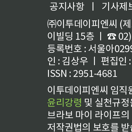
공지사항
ㅣ
기사제
㈜이투데이피엔씨 (제호
이빌딩 15층 ㅣ ☎ 02)
등록번호 : 서울아02992
인 : 김상우 ㅣ 편집인
ISSN : 2951-4681
이투데이피엔씨 임직원
윤리강령
및 실천규정을
브라보 마이 라이프의
저작권법의 보호를 받