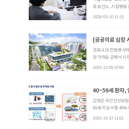
후 보건소, 시립병원 건강돌
83세 A씨는 낙상으
2026-03-10 11:15
터 협진이 의뢰됐다.
[공공의료 심장 
코로나19 전염병 사
장 가까운 곳에서 시
지금, 공공의료는 단
2025-12-05 07:00
수행하고 있다. 브
환자 전
김영은 국민건강보험공단 
65세 이상 비중 45% 육박…요
가 건강보험 재정에 악영향을 끼친
2025-10-27 11:01
석센터장은 24일 윈