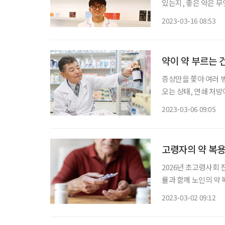
있는지, 좋은 약은 
약사를 만나 약에 대한 궁금증
2023-03-16 08:53
어떤 약을 먹어야 좋아
약이 약 부르는 
증상만을 쫓아 여러 
오는 상태, 연쇄 처방
을 걷어내는 작업을 해야 한다.
2023-03-06 09:05
성 무릎 관절염으로 
고령자의 약 복용
2026년 초고령사회
률과 함께 노인의 약
약물 복용 관리가 필요한 시점이다. 2021년 보건복지부가
2023-03-02 09:12
과 보고서’에 따르면, 