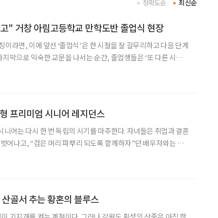
정확도순
최신순
고" 거창 아림고등학교 만학도반 졸업식 현장
징이라면, 이에 앞선 ‘졸업식’은 한 시절을 잘 갈무리하고 다음 단계
마지막으로 익숙한 교문을 나서는 순간, 졸업생들은 ‘또 다른 시
림고등학교에서 열린 만학도반 졸업식도 그러했다. 평균 연령 일흔을
훌쩍 넘긴 졸업생들은 빛나는 졸업장을 품고 새로운 출발선 앞에 섰다. 졸
심형 프리미엄 시니어 레지던스
 시니어는 다시 한 번 독립의 시기를 마주한다. 자녀들은 취업과 결혼
서 벗어나고, “검은 머리 파뿌리 되도록 함께하자”던 배우자와는 사
는 순간이 찾아온다. 이 시기의 선택지는 의외로 다양하다. 지금까지
(AIP·Aging in Place)은 보통의 방
, 산골서 추는 황혼의 블루스
이 기지개를 켜는 계절이다. 그러나 강원도 횡성의 산중은 아직 한