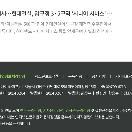
 못했습니다. 문제는 지금이 2026 아이치·나고야 아시안게임 개막이 100일 앞
병원ㆍ문화생활 집에서⋯현대건설, 압구정 3·5구역 ‘시니어 서비스’ 승부수
’과 협약 현대건설이 압구정 재건축 수주전에서
커뮤니티, 하이엔드 시니어 서비스 등을 앞세우며 차별화 경쟁에 나
넘어 주거·문화·교통·헬스케어를 결합한 ‘토털 라이프 플랫폼’ 전략
으로 프리미엄 수요를 공략하겠다는 구상이다. 현대건설은 13일 더 클래식 500과
개인정보처리방침
ㅣ
청소년보호정책
ㅣ
구독신청
ㅣ
공지사항
ㅣ
기사제보/
이 라이프) ㅣ 서울시 강남구 강남대로 556 이투데이빌딩 15층 ㅣ ☎ 02)799-6713
 : 2014.02.04 ㅣ 발행일자 : 2014.02.07 ㅣ 발행인 : 김상우 ㅣ 편집인 : 한승훈 ㅣ
 의견을 모아
언론 윤리강령
,
기자윤리강령
,
임직원 윤리강령
및 실천규정을 제정, 준수하
츠(기사)는 인터넷신문위원회 윤리강령을 준수하며, 저작권법의 보호를 받습니다.
 이용 등을 금지합니다.