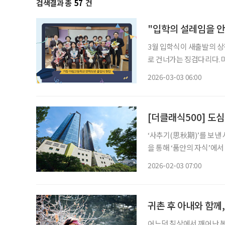
검색결과 총
57
건
"입학의 설레임을 안
3월 입학식이 새출발의 상
로 건너가는 징검다리다. 
작’을 준비한다. 거창 아
2026-03-03 06:00
[더클래식500] 도
‘사추기(思秋期)’를 보낸
을 통해 ‘품안의 자식’에
별을 겪으며 혼자 서야 하
2026-02-03 07:00
살아온 집에서 계속 생활하는 것
귀촌 후 아내와 함께
어느덧 침상에서 깨어난 봄