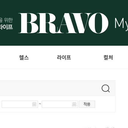
헬스
라이프
컬처
~
적용