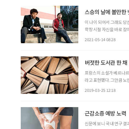
스승의 날에 볼만한
이 나이 되어서 그래도 당
학창 시절 자신을 바로 잡
연처럼 누구나 인생에 잊을 
2021-05-14 08:28
승의 은혜는 가슴에 영원히
버젓한 도서관 한 채
프랑스의 소설가 베르나르 
라고 표현했다. 그만큼 노
연히 대우를 받아야겠지만
2019-03-25 12:18
인지 대우를 제대로 못 받고
근감소증 예방 노력
신문에 보니 국내 연구 결과