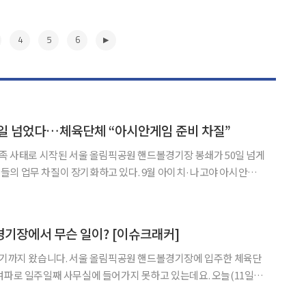
4
5
6
0일 넘었다…체육단체 “아시안게임 준비 차질”
부족 사태로 시작된 서울 올림픽공원 핸드볼경기장 봉쇄가 50일 넘게
들의 업무 차질이 장기화하고 있다. 9월 아이치·나고야 아시안게
소했다. 대한체육회와 산하 9개 회원종목단체는
 소통관에서 조국혁신당 김재원 의원실과 기자회견을 열고 핸드볼경
▶
기장에서 무슨 일이? [이슈크래커]
림픽공원 핸드볼경기장에 입주한 체육단
여파로 일주일째 사무실에 들어가지 못하고 있는데요. 오늘(11일)
 재개를 위해 모였으나 시위대의 거센 항의로 경기장 진입 시도조