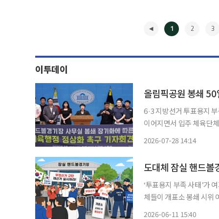
1
2
3
이투데이
올림픽공원 봉쇄 5
6·3 지방선거 투표용지 
이어지면서 입주 체육단체
임을 앞둔 종목들도 대회 준비에 어려움을 호
2026-07-28 14:14
28일 서울 여의도 국회
◀
도대체 잠실 핸드볼경
‘투표용지 부족 사태’가 여기까지 왔습니다. 서울 올
체들이 개표소 봉쇄 시위 
도 체육단체 직원들이 업무
2026-06-11 15:40