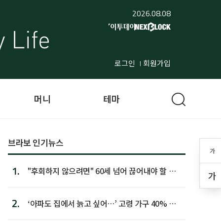
2026.08.08
로그인
회원가입
머니
테마
브라보 인기뉴스
가
1.
"후회하지 않으려면" 60세 넘어 끊어내야 할 사
가
람 1위
2.
‘아파도 집에서 늙고 싶어…’ 고령 가구 40% 노
후 주택이라 어...