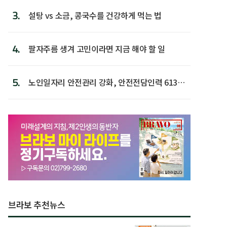
3.
설탕 vs 소금, 콩국수를 건강하게 먹는 법
4.
팔자주름 생겨 고민이라면 지금 해야 할 일
5.
노인일자리 안전관리 강화, 안전전담인력 613명
첫 배치
브라보 추천뉴스