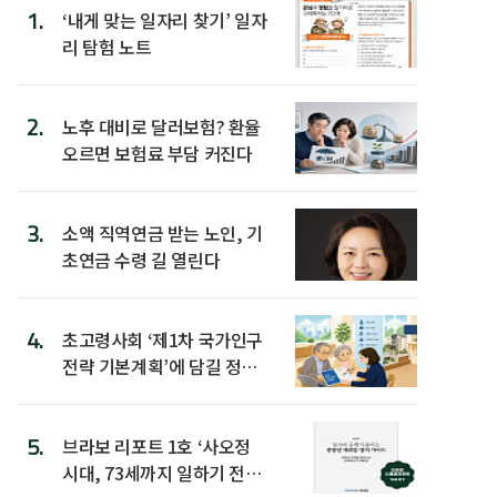
1.
‘내게 맞는 일자리 찾기’ 일자
리 탐험 노트
2.
노후 대비로 달러보험? 환율
오르면 보험료 부담 커진다
3.
소액 직역연금 받는 노인, 기
초연금 수령 길 열린다
4.
초고령사회 ‘제1차 국가인구
전략 기본계획’에 담길 정책
은
5.
브라보 리포트 1호 ‘사오정
시대, 73세까지 일하기 전략’