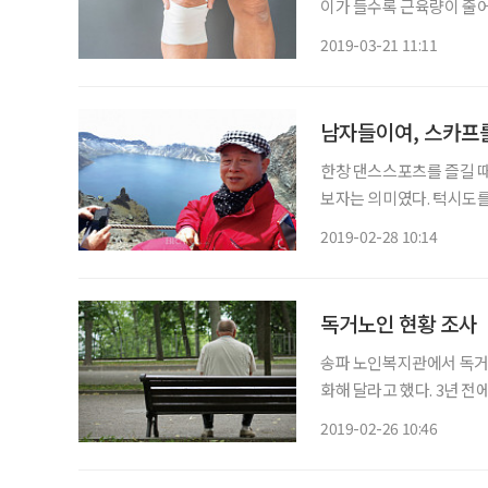
이가 들수록 근육량이 줄어들
줄어들면 근육뿐 아니라 뼈,
2019-03-21 11:11
면 보행 장애가 오고 일상
남자들이여, 스카프
한창 댄스스포츠를 즐길 때
보자는 의미였다. 턱시도를
인데 빨간색으로 포인트를 
2019-02-28 10:14
텔 종업원이나 연예인들의 
독거노인 현황 조사
송파 노인복지관에서 독거노
화해 달라고 했다. 3년 
으로 현황을 조사 관리한다
2019-02-26 10:46
경우 남의 도움이 필요하기