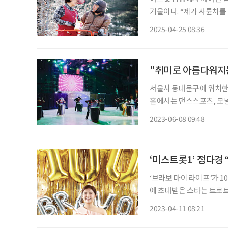
겨울이다. “제가 사륜차를
(75, ‘이브사과원’ 대표
2025-04-25 08:36
는 얘기였다. 그의 차에 
"취미로 아름다워지
서울시 동대문구에 위치한 
홀에서는 댄스스포츠, 모델
틴바 등 이색적인 행사도 펼
2023-06-08 09:48
활동에도 무릎에 무리가 덜
‘미스트롯1’ 정다경
‘브라보 마이 라이프’가 
에 초대받은 스타는 트로트 
해 소개된 수많은 스타 중
2023-04-11 08:21
2019년 TV조선 ‘내일은