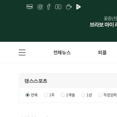
전체뉴스
피플
전체
1주
1개월
1년
직접입력