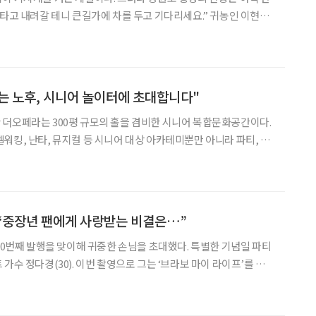
 타고 내려갈 테니 큰길가에 차를 두고 기다리세요.” 귀농인 이현희
)가 전화로 한 말이 그랬다. 산골을 오르내리는 농로가 얼어 위험하다
올라탔는데, 산간 소로로 접어들자마자 일변 설경이
는 노후, 시니어 놀이터에 초대합니다"
더오페라는 300평 규모의 홀을 겸비한 시니어 복합문화공간이다.
워킹, 난타, 뮤지컬 등 시니어 대상 아카테미뿐만 아니라 파티, 라
쳐진다. 홀 바닥은 특수 쿠션이 처리된 마루로, 댄스, 워킹 등 육체
 가도록 설계하는 등, 중장년들을 위한 배려가 돋보인
 “중장년 팬에게 사랑받는 비결은…”
100번째 발행을 맞이해 귀중한 손님을 초대했다. 특별한 기념일 파티
가수 정다경(30). 이번 촬영으로 그는 ‘브라보 마이 라이프’를 통
 ‘최연소’ 타이틀을 가져가게 됐다. 국내 트로트 열풍의 기폭제가 된
 미스트롯’(이하 ‘미스트롯1’)의 막내에