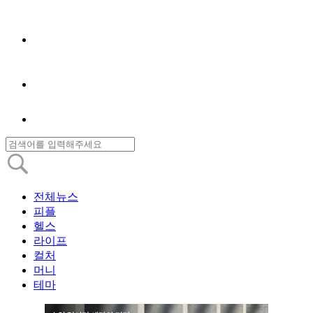
전체뉴스
피플
헬스
라이프
컬처
머니
테마