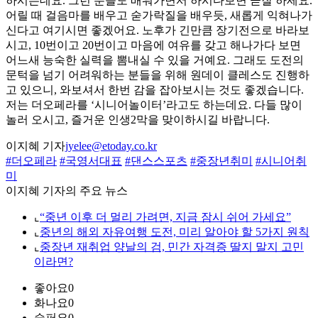
하시는데요. 그런 분들도 배워가면서 하시다보면 곧잘 하세요.
어릴 때 걸음마를 배우고 숟가락질을 배우듯, 새롭게 익혀나가
신다고 여기시면 좋겠어요. 노후가 긴만큼 장기전으로 바라보
시고, 10번이고 20번이고 마음에 여유를 갖고 해나가다 보면
어느새 능숙한 실력을 뽐내실 수 있을 거예요. 그래도 도전의
문턱을 넘기 어려워하는 분들을 위해 원데이 클레스도 진행하
고 있으니, 와보셔서 한번 감을 잡아보시는 것도 좋겠습니다.
저는 더오페라를 ‘시니어놀이터’라고도 하는데요. 다들 많이
놀러 오시고, 즐거운 인생2막을 맞이하시길 바랍니다.
이지혜 기자
jyelee@etoday.co.kr
#더오페라
#국영서대표
#댄스스포츠
#중장년취미
#시니어취
미
이지혜 기자의 주요 뉴스
⌞
“중년 이후 더 멀리 가려면, 지금 잠시 쉬어 가세요”
⌞
중년의 해외 자유여행 도전, 미리 알아야 할 5가지 원칙
⌞
중장년 재취업 양날의 검, 민간 자격증 딸지 말지 고민
이라면?
좋아요
0
화나요
0
슬퍼요
0