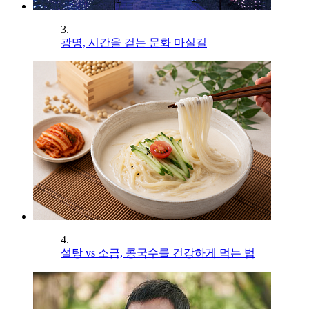
3.
광명, 시간을 걷는 문화 마실길
4.
설탕 vs 소금, 콩국수를 건강하게 먹는 법