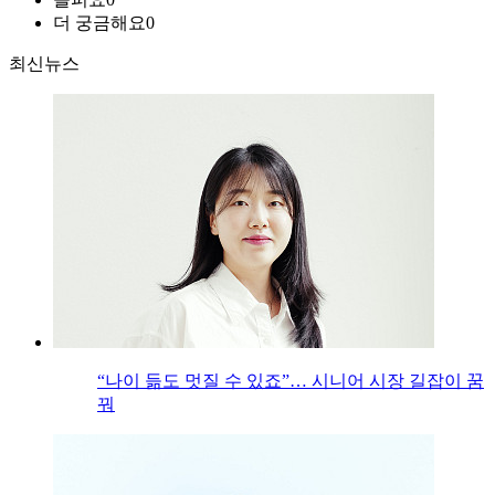
더 궁금해요
0
최신뉴스
“나이 듦도 멋질 수 있죠”… 시니어 시장 길잡이 꿈
꿔