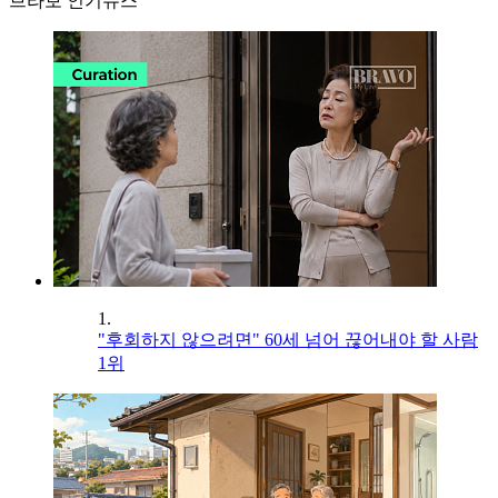
브라보 인기뉴스
1.
"후회하지 않으려면" 60세 넘어 끊어내야 할 사람
1위