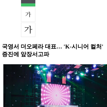
국영서 더오페라 대표… 'K-시니어 컬처'
증진에 앞장서고파