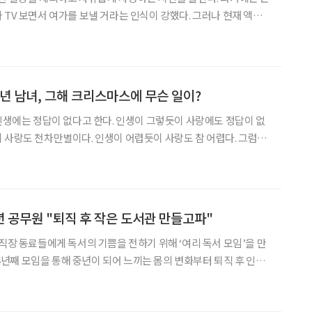
 TV 보면서 여가를 보낼 거라는 인식이 강했다. 그러나 현재 액티
방법은 확연히 다르다. 나를 위한 투자를 아끼지 않는 그들이 주목하
는 여가 활동 트렌드를 알아봤다. 액티브 시니어의 개념은 베이비부머 세대의
중년 남녀, 그해 크리스마스에 무슨 일이?
 인생에는 정답이 없다고 한다. 인생이 그렇듯이 사랑에도 정답이 없
 사랑도 천차만별이다. 인생이 어렵듯이 사랑도 참 어렵다. 그럼에
을 포기할 수 없으니…. 한 번도 상처받지 않은 것처럼 사랑하고, 한
 헤어질 수 있다면 당신은 사랑에 준비된 사람이다. ‘
 공무원 "퇴직 후 작은 도서관 만들고파"
 직장 동료들에게 독서의 기쁨을 전하기 위해 ‘여리 독서 모임’을 만
덧 4년째 모임을 통해 중년이 되어 느끼는 몸의 변화부터 퇴직 후 인생
. 퇴직 후에는 작은 도서관을 꾸려 회원들과 멋진 할머니로 늙어가
사적인 그녀들의 책 읽기’의 저자 손문숙 씨의 이야