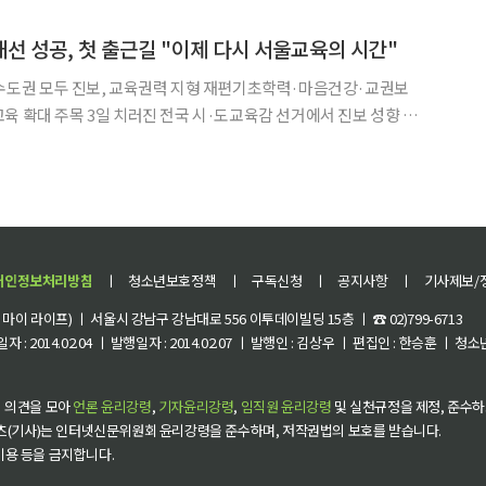
서울교육 2기 비전 선포 기자회견에서 '모두를 위한 기본교육,
선 성공, 첫 출근길 "이제 다시 서울교육의 시간"
…수도권 모두 진보, 교육권력 지형 재편기초학력·마음건강·교권보
·도교육감 선거에서 진보 성향 후
 차지하며 우위를 점한 가운데, 서울에서는 정근식 교육감이 재선에 성
 첫 출근길에서 "선거는 끝났고 이제 다시 서울교육의 시간
개인정보처리방침
ㅣ
청소년보호정책
ㅣ
구독신청
ㅣ
공지사항
ㅣ
기사제보/
이 라이프) ㅣ 서울시 강남구 강남대로 556 이투데이빌딩 15층 ㅣ ☎ 02)799-6713
 : 2014.02.04 ㅣ 발행일자 : 2014.02.07 ㅣ 발행인 : 김상우 ㅣ 편집인 : 한승훈 ㅣ
 의견을 모아
언론 윤리강령
,
기자윤리강령
,
임직원 윤리강령
및 실천규정을 제정, 준수하
츠(기사)는 인터넷신문위원회 윤리강령을 준수하며, 저작권법의 보호를 받습니다.
 이용 등을 금지합니다.