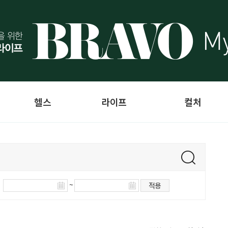
헬스
라이프
컬처
~
적용