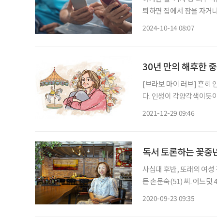
퇴하면 집에서 잠을 자거나
브 시니어의 여가 보내는 
2024-10-14 08:07
30년 만의 해후한 
[브라보 마이 러브] 흔히
다. 인생이 각양각색이듯이
도 달콤 쌉싸름한 그 유혹
2021-12-29 09:46
번도 사랑하지 않은 것처럼
독서 토론하는 꽃중년
사십대 후반, 또래의 여성
든 손문숙(51) 씨. 어느
계획까지 함께 나누고 있다
2020-09-23 09:35
고 싶다는 그녀. ‘지극히 