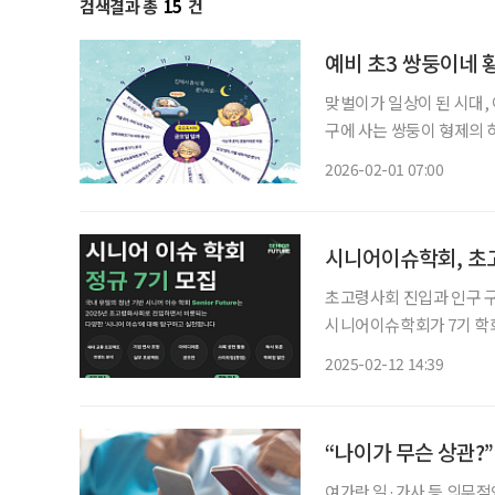
검색결과 총
15
건
예비 초3 쌍둥이네 
맞벌이가 일상이 된 시대,
구에 사는 쌍둥이 형제의 
순옥 씨의 금요일을 따라가며
2026-02-01 07:00
와주는 육아’가 아니라 ‘도
시니어이슈학회, 초
초고령사회 진입과 인구 구
시니어이슈학회가 7기 학회원을 모집한다. 해당 학회는
간 벽을 허물고, 초고령사
2025-02-12 14:39
정규·TF 세션을 통해 시니
“나이가 무슨 상관?
여가란 일·가사 등 의무적