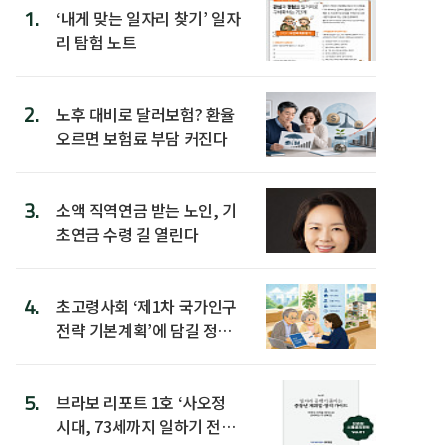
1.
‘내게 맞는 일자리 찾기’ 일자
리 탐험 노트
2.
노후 대비로 달러보험? 환율
오르면 보험료 부담 커진다
3.
소액 직역연금 받는 노인, 기
초연금 수령 길 열린다
4.
초고령사회 ‘제1차 국가인구
전략 기본계획’에 담길 정책
은
5.
브라보 리포트 1호 ‘사오정
시대, 73세까지 일하기 전략’