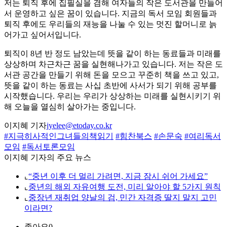
저는 퇴직 후에 집필실을 겸해 여자들의 작은 도서관을 만들어
서 운영하고 싶은 꿈이 있습니다. 지금의 독서 모임 회원들과
퇴직 후에도 우리들의 재능을 나눌 수 있는 멋진 할머니로 늙
어가고 싶어서입니다.
퇴직이 8년 반 정도 남았는데 뜻을 같이 하는 동료들과 미래를
상상하며 차근차근 꿈을 실현해나가고 있습니다. 저는 작은 도
서관 공간을 만들기 위해 돈을 모으고 꾸준히 책을 쓰고 있고,
뜻을 같이 하는 동료는 사십 초반에 사서가 되기 위해 공부를
시작했습니다. 우리는 우리가 상상하는 미래를 실현시키기 위
해 오늘을 열심히 살아가는 중입니다.
이지혜 기자
jyelee@etoday.co.kr
#지극히사적인그녀들의책읽기
#힘찬북스
#손문숙
#여리독서
모임
#독서토론모임
이지혜 기자의 주요 뉴스
⌞
“중년 이후 더 멀리 가려면, 지금 잠시 쉬어 가세요”
⌞
중년의 해외 자유여행 도전, 미리 알아야 할 5가지 원칙
⌞
중장년 재취업 양날의 검, 민간 자격증 딸지 말지 고민
이라면?
좋아요
0