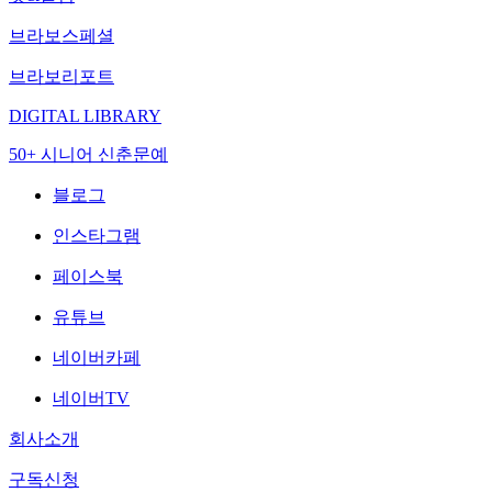
브라보스페셜
브라보리포트
DIGITAL LIBRARY
50+ 시니어 신춘문예
블로그
인스타그램
페이스북
유튜브
네이버카페
네이버TV
회사소개
구독신청