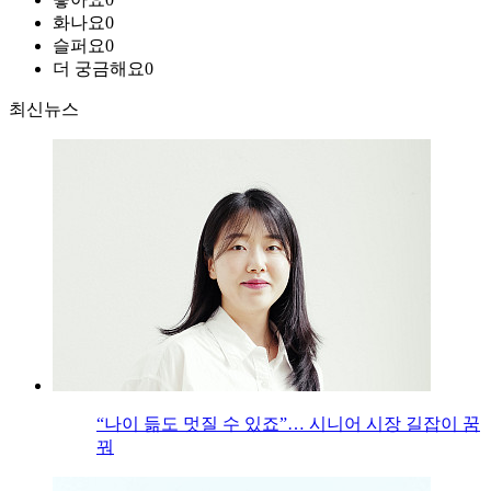
화나요
0
슬퍼요
0
더 궁금해요
0
최신뉴스
“나이 듦도 멋질 수 있죠”… 시니어 시장 길잡이 꿈
꿔