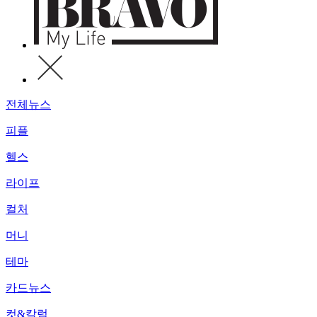
전체뉴스
피플
헬스
라이프
컬처
머니
테마
카드뉴스
컷&칼럼