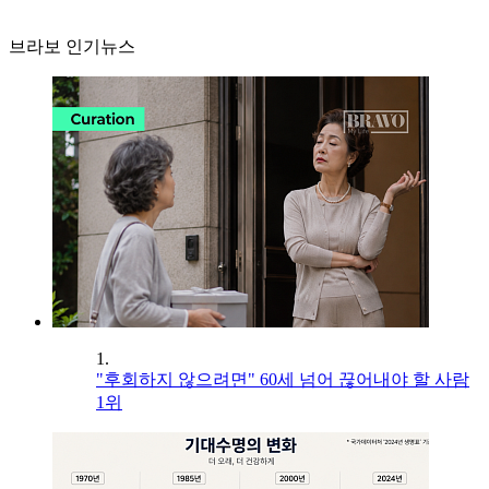
브라보 인기뉴스
1.
"후회하지 않으려면" 60세 넘어 끊어내야 할 사람
1위