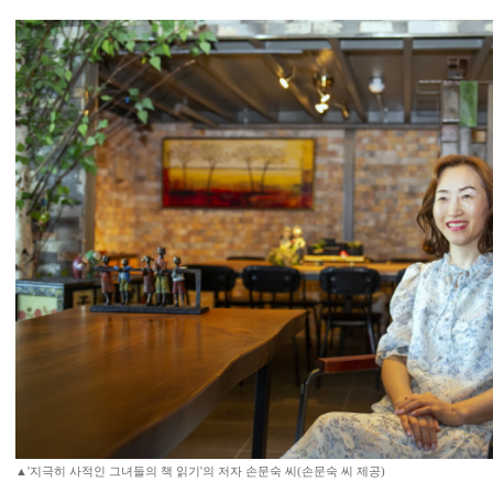
▲'지극히 사적인 그녀들의 책 읽기'의 저자 손문숙 씨(손문숙 씨 제공)