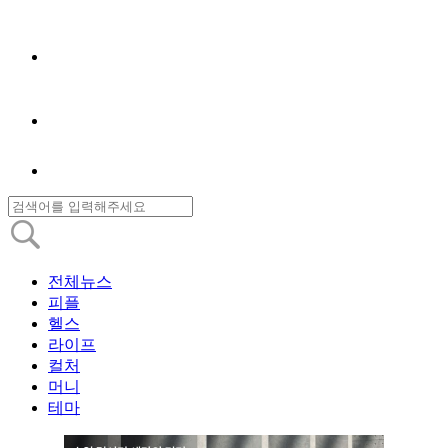
전체뉴스
피플
헬스
라이프
컬처
머니
테마