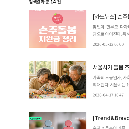
검색결과 총
14
건
[카드뉴스] 손주
맞벌이·한부모·다자녀
담으로 이어진다. 특
의존하는 경우가 적지 않다. 서울시는 이러한 돌봄 부담을 덜기 위해 ‘
2026-05-13 06:00
운영하고 있다. 조부
서울시가 돌봄 조
가족의 도움인가, 사
확대된다. 서울시는 1
대상을 초등학교 저학년
2026-04-17 10:47
제도는 24개월에서 3
[Trend&Bra
손자녀 돌봄이 가족 