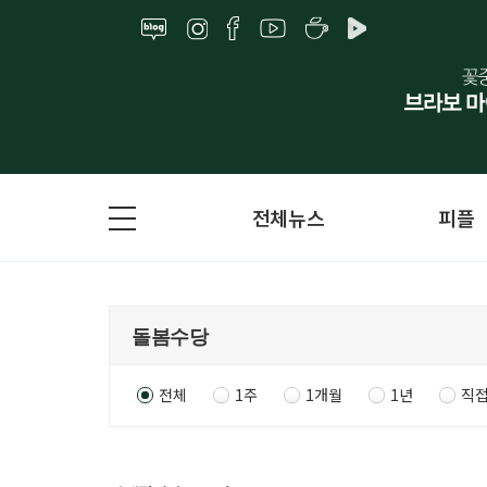
전체뉴스
피플
전체
1주
1개월
1년
직