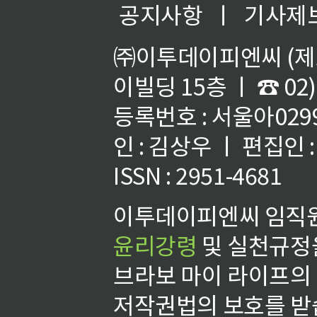
공지사항
ㅣ
기사제
㈜이투데이피엔씨 (제호
이빌딩 15층 ㅣ ☎ 02)
등록번호 : 서울아02992
인 : 김상우 ㅣ 편집인
ISSN : 2951-4681
이투데이피엔씨 임직원
윤리강령
및 실천규정을
브라보 마이 라이프의
저작권법의 보호를 받