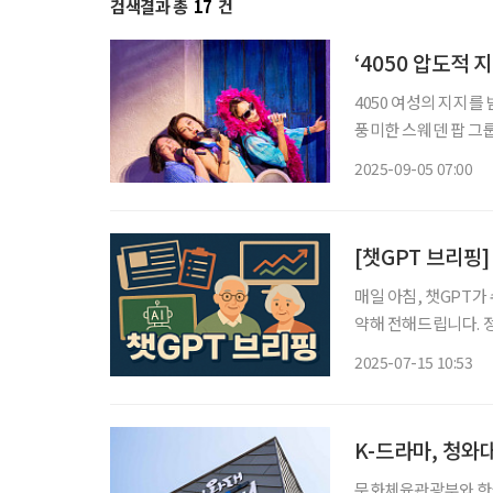
검색결과 총
17
건
‘4050 압도적 
4050 여성의 지지를 
풍미한 스웨덴 팝 그룹 ABBA(아바)의 명곡과 함께하며, 젊은 시절의 사랑, 우정, 꿈을 떠올리
게 한다. 오랜 세월을
2025-09-05 07:00
[챗GPT 브리핑
매일 아침, 챗GPT가
약해 전해드립니다. 정책, 복
당뇨병 위험 34% 높
2025-07-15 10:53
조절 실패 확률도 7
K-드라마, 청와
문화체육관광부와 한국