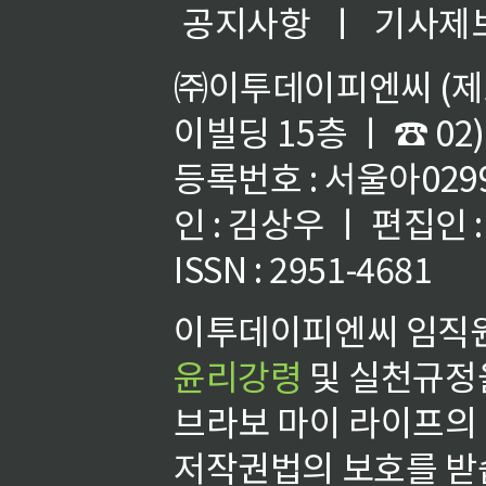
공지사항
ㅣ
기사제
㈜이투데이피엔씨 (제호
이빌딩 15층 ㅣ ☎ 02)
등록번호 : 서울아02992
인 : 김상우 ㅣ 편집인
ISSN : 2951-4681
이투데이피엔씨 임직원
윤리강령
및 실천규정을
브라보 마이 라이프의
저작권법의 보호를 받