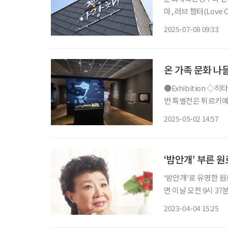
마, 러브 챕터(Love
속 사랑의 순간들이 다
2025-07-08 09:33
으로 ‘폭싹 속았수다’,
온 가족 문화 나
●Exhibition ◇히타이트 : 오리엔트 최강의 제국 일정 6월 8일까지 장소 한성백제박물관 이
번 특별전은 튀르키예
기원전 17세기부터 1
2025-05-02 14:57
이트 제국의 문화유산을
‘밤안개’ 부른 
‘밤안개’로 유명한 원
면 이날 오전 9시 3
모(73) 씨가 발견해
2023-04-04 15:25
경찰은 고인의 지병 