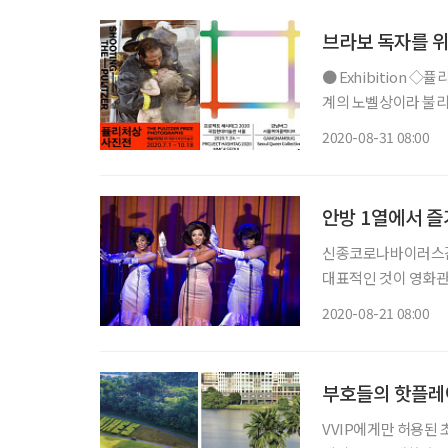
브라보 독자를 위
● Exhibition ◇퓰리처상 사진전 일정 10월 18일까지 장소 예술의전당 디자인미술관 언론
계의 노벨상이라 불리는
리처상 수상작까지 총
2020-08-31 08:00
진 부문에서 수상한 
안방 1열에서 즐
신종코로나바이러스감염
대표적인 것이 영화관
화려한 퍼포먼스를 즐
2020-08-21 08:00
부호들의 핫플레
VVIP에게만 허용된