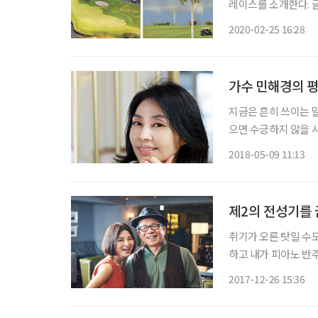
레이스를 소개한다. 글 브라보 마이 라이프 편집국 bravo@etoday.co.kr ◇ 쿠알라룸푸르
‘마인즈 리조트&골프 클럽’ 말레이시아 쿠알라룸푸르는 명문 골프장이
2020-02-25 16:28
중에서도 ‘마인즈 리
가수 민해경의 
지금은 흔히 쓰이는 말
으면 수긍하지 않을 사람
느 소녀의 사랑 이야기
2018-05-09 11:13
적인 인상과 더불어 
제2의 전성기를 
취기가 오른 탓일 수
하고 내가 피아노 반주
냈다. “무작정 당신이 좋아요~ 이대로 옆에 있어주세요~” 이 노래가 TV에서 흘러나올 때 나
2017-12-26 15:36
는 가사 그대로 무작정