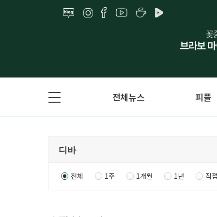
전체뉴스
피플
전체
1주
1개월
1년
직