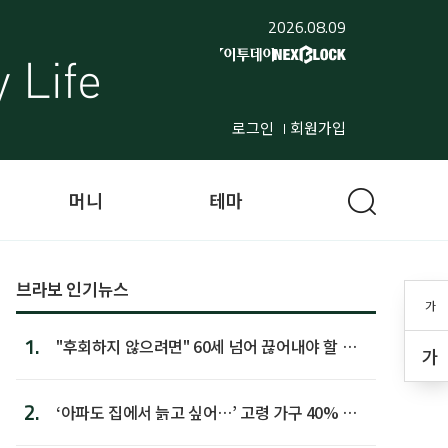
2026.08.09
로그인
회원가입
머니
테마
브라보 인기뉴스
가
1.
"후회하지 않으려면" 60세 넘어 끊어내야 할 사
가
람 1위
2.
‘아파도 집에서 늙고 싶어…’ 고령 가구 40% 노
후 주택이라 어...