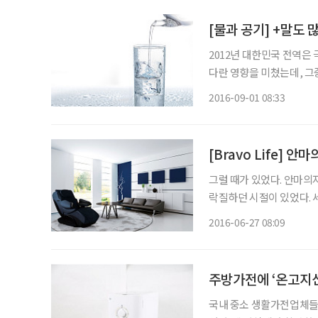
[물과 공기] +말도 
2012년 대한민국 전역은
다란 영향을 미쳤는데, 그
로 팔당호와 북한강에 남조
2016-09-01 08:33
들의 민원이 빗발쳤다. 그
[Bravo Life] 
그럴 때가 있었다. 안마
락질하던 시절이 있었다.
과학적이 됐다. 더불어 광
2016-06-27 08:09
시장도 폭발적으로 성장했
도 이젠
주방가전에 ‘온고지신
국내 중소 생활가전업체들이