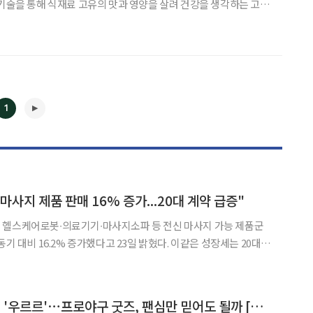
 기술을 통해 식재료 고유의 맛과 영양을 살려 건강을 생각하는 고객
기업 바디프랜드가 지난해
작한 현미 도정기 ‘맘스밀’은 지난 2일 H홈쇼핑에서 예약
1
사지 제품 판매 16% 증가...20대 계약 급증"
 헬스케어로봇∙의료기기∙마사지소파 등 전신 마사지 가능 제품군
16.2% 증가했다고 23일 밝혔다. 이같은 성장세는 20대와
◀
▶
각 93.7%, 4.3% 늘어난 영향으로 분석됐다. 특히 20대의 렌탈 계
었다. 건강관리에 관심이 높아진 데다
먼작귀→탄수리까지 '우르르'⋯프로야구 굿즈, 팬심만 믿어도 될까 [솔드아웃]