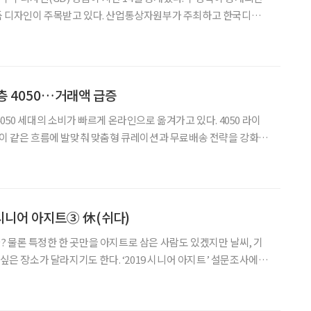
품 디자인이 주목받고 있다. 산업통상자원부가 주최하고 한국디자인
 어워드는 1985년부터 시행된 국내 최고 권위의 디자인 평가 제
·사용성·안전성을 종합 심사해 우수 제품에 GD 마크를 부여
층 4050…거래액 급증
050 세대의 소비가 빠르게 온라인으로 옮겨가고 있다. 4050 라이
 이 같은 흐름에 발맞춰 맞춤형 큐레이션과 무료배송 전략을 강화하
하고 있다. 라포랩스가 운영하는 퀸잇은 리빙 카
대비 16배 증가했다고 8일 밝혔다. 지난 8월 진
시니어 아지트③ 休(쉬다)
 물론 특정한 한 곳만을 아지트로 삼은 사람도 있겠지만 날씨, 기
 싶은 장소가 달라지기도 한다. ‘2019 시니어 아지트’ 설문조사에서
 하는 아지트 유형은?’이라는 질문에 대다수가 문화공간, 학습터,
했다. 즐기고, 마음의 양식을 채우고, 쉬고 싶을 때