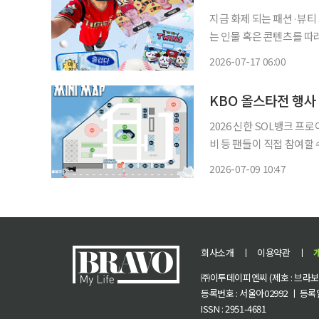
지금 화제 되는 패션·뷰티
는 인물 혹은 콘텐츠를 따라
대와 알파세대의 합성어)의 눈길이 쏠린 
2026-07-17 06:00
구 팬들의 지갑이 나날이 
KBO 올스타전 행사
2026 신한 SOL뱅크 프
비 등 팬들이 직접 참여할 수 있는
타 프라이데이’에서는 오후
2026-07-09 10:47
스타 선수들과 함께하는 팬
회사소개
ㅣ
이용약관
ㅣ
㈜이투데이피엔씨 (제호 : 브라보 마
등록번호 : 서울아02992 ㅣ 등록일자
ISSN : 2951-4681