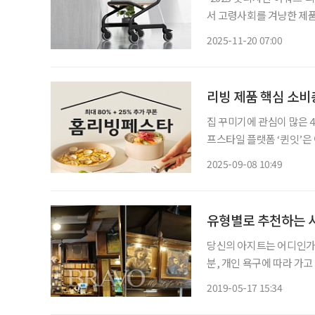
서 고령사회를 겨냥한 제
진흥원이 주관하는 굿디자인
2025-11-20 07:00
도로, 상품의 외관·완성도
리빙 제품 핵심 소비
집 꾸미기에 관심이 많은 4
프스타일 플랫폼 ‘퀸잇’은
며 리빙 카테고리에서 놀라운 성장세를 기록
2025-09-08 10:49
테고리 거래액이 전년 동기 
유형별로 추천하는 
당신의 아지트는 어디인가?
분, 개인 욕구에 따라 가고
‘시니어를 위해 생겨났으면
2019-05-17 15:34
쉼터를 꼽았다. 그래서 준비