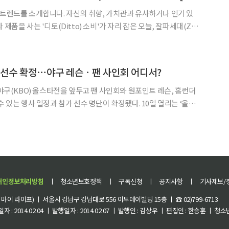
 트렌드를 소개합니다. 자신의 취향, 가치관과 유사하거나 인기 있
 제품을 사는 '디토(Ditto) 소비'가 자리 잡은 오늘, 잘파세대(Z세
곳은 어디일까요? 야구, 가성비 좋은 취미라더니! 야
얇아지고(?) 있습니다. 한국야구위원회(KBO
 선수 확정⋯야구 레슨ㆍ팬 사인회 어디서?
로야구(KBO) 올스타전을 앞두고 팬 사인회와 원포인트 레슨, 홈런더
 행사 일정과 참가 선수 명단이 확정됐다. 10일 열리는 ‘올스
 4시부터 잠실종합운동장 2주차장 내 팬 페스트존에서 퓨처스 올
 페스트가 열린다. 행사장 내 배팅존과 피칭존에서는
개인정보처리방침
ㅣ
청소년보호정책
ㅣ
구독신청
ㅣ
공지사항
ㅣ
기사제보/
이 라이프) ㅣ 서울시 강남구 강남대로 556 이투데이빌딩 15층 ㅣ ☎ 02)799-6713
 : 2014.02.04 ㅣ 발행일자 : 2014.02.07 ㅣ 발행인 : 김상우 ㅣ 편집인 : 한승훈 ㅣ