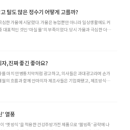
많고 탈도 많은 정수기 어떻게 고를까?
 극심한 가뭄에 시달렸다. 가뭄은 농업뿐만 아니라 일상생활에도 커
중 대표적인 것인 ‘마실 물’의 부족이었다. 당시 가뭄과 극심한 더위
류가 대량 번식하면서, 이곳의 물을 수원으로 사용하는 지역 주민
러면서 사람들의 마음속엔 ‘수돗물이 정말 안전할까?’하는 의문
안마의자,진짜 좋긴 좋아요?
의자를 마치 만병통치약처럼 광고하고, 의사들은 과대광고라며 손가
 세월의 흐름과 함께 안마의자 제조사들은 기업화됐고, 제조방식은
고도 세련되게 변화했다. 이제 예전의 안마의자가 아니다. 안마의자
고, 기술도 발전해 국산이 외국산과 동등하게 경쟁하기 시작한 것
’ 열풍
 ‘옛 방식’을 적용한 건강주방가전 제품으로 ‘웰빙족’ 공략에 나