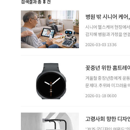
검색결과 총
8
건
병원 밖 시니어 케어,
시니어 헬스케어 현장에서 인
감지해 병원과 가정을 연결
리, 생활형 홈케어, 로보
2026-03-03 13:36
꽃중년 위한 홈트레이
겨울철 중장년층에게 운동
문제다. 추위와 미끄러움 
건강에 악영향을 줄 수 있
2026-01-18 06:00
고령사회 향한 디자인
'2025 굿디자인 어워드'