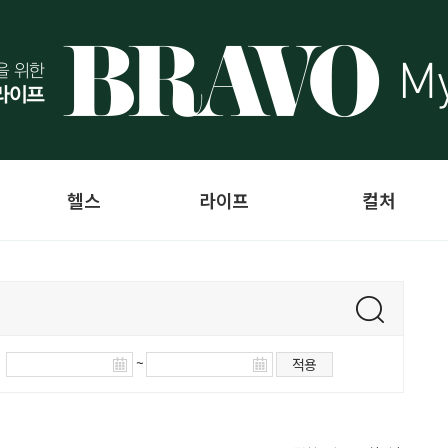
헬스
라이프
컬처
~
적용