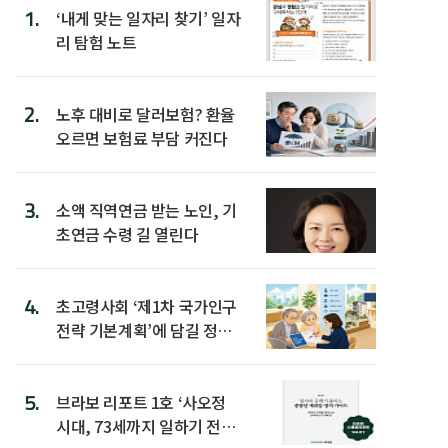
1.
‘내게 맞는 일자리 찾기’ 일자
리 탐험 노트
2.
노후 대비로 달러보험? 환율
오르면 보험료 부담 커진다
3.
소액 직역연금 받는 노인, 기
초연금 수령 길 열린다
4.
초고령사회 ‘제1차 국가인구
전략 기본계획’에 담길 정책
은
5.
브라보 리포트 1호 ‘사오정
시대, 73세까지 일하기 전략’