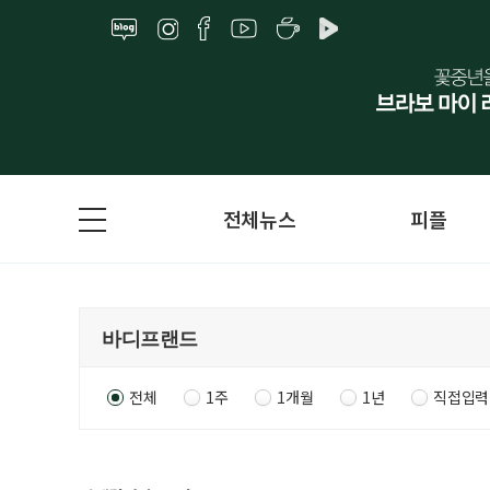
전체뉴스
피플
전체
1주
1개월
1년
직접입력