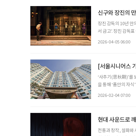
신구와 장진의 만
장진 감독의 10년 만
서 금고’. 장진 감
봄, 실컷 웃으며 그 속에서 
2026-04-05 06:00
[서울시니어스 가
‘사추기(思秋期)’를 
을 통해 ‘품안의 자식
별을 겪으며 혼자 서야 하는 순간이 찾아온다
2026-02-04 07:00
살아온 집에서 계속 생활하
현대 사운드로 깨
전통과 창작, 설화와