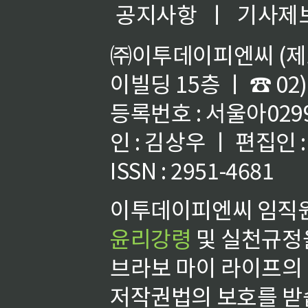
공지사항
ㅣ
기사제
㈜이투데이피엔씨 (제호
이빌딩 15층 ㅣ ☎ 02)
등록번호 : 서울아02992
인 : 김상우 ㅣ 편집인
ISSN : 2951-4681
이투데이피엔씨 임직원
윤리강령
및 실천규정을
브라보 마이 라이프의
저작권법의 보호를 받