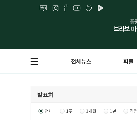
전체뉴스
피플
전체
1주
1개월
1년
직