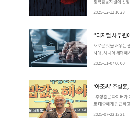
창작활동지원에 선정된
일(일) 오후 6시, 
2025-12-12 10:23
순 배포된다. ‘동지;
“디지털 사무원에
새로운 것을 배우는 즐
시대, 시니어 세대에서
하고, 지금 시대에 꼭
2025-11-07 06:00
‘아조씨’ 추성훈
“추성훈은 파이터가 아
로 대중에게 친근하고
동의 땀을 흘리는 모습을 보여준다. 서울시 영등포구 IFC
2025-07-23 13:21
능 프로그램 ‘추성훈