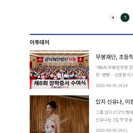
1
이투데이
무봉재단, 초등학
‘제8회 무봉장학생 장
회’ 병행…김명환 이사장 “꿈 향한
능 있는 인재들을 대
2026-08-05 14:24
격려했다. 
◀
있지 신유나, 이
그룹 있지(ITZY) 
신유나는 3일 첫 방송
'윤초이' 역으로 등장
2026-08-05 14:21