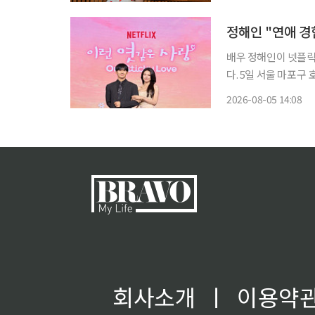
찬(차우민 분)과 인기
정해인 "연애 경
배우 정해인이 넷플릭
다. 5일 서울 마포구 호텔 나루 서울 엠갤러리에서 열린 넷플릭스 시리즈 '이런 엿같은 사랑'
제작발표회에서 정해인
2026-08-05 14:08
왔는데 돌이켜 생각해
회사소개
ㅣ
이용약