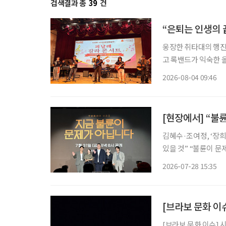
검색결과 총
39
건
“은퇴는 인생의 
웅장한 취타대의 행진
고 록밴드가 익숙한 
음악을 넘나든 시니어 예
2026-08-04 09:46
협회(KARP·대표 
[현장에서] “불
김혜수·조여정, ‘장희빈’ 이후 24년 만에 
있을 것” “불륜이 문제가 아니라면 도대체 무엇이 문제일까?” 완벽해 보이던 두 가족의 일상
이 불륜설을 시작으로
2026-07-28 15:35
피 아래 욕망과 결핍
[브라보 문화 이
[브라보 문화 이슈] 