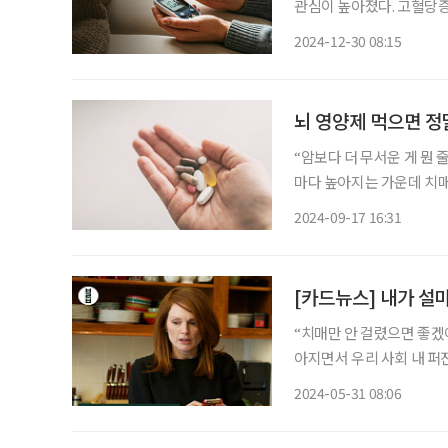
관심이 높아졌다. 고혈당증
신체 기능이 저하되는 것을
2024-12-30 08:15
높다. 고혈당증에 대한 
뇌 영양제 먹으면 정
“암보다 더 무서운 게 뭔 
마다 높아지는 가운데 치매
근에는 지인이 뇌 영양제를
2024-09-17 16:31
다. 2020년 8월 보
[카드뉴스] 내가 설
“치매만 안 걸렸으면 좋겠어.” 누군가의 말에 주변 사람들이 동요했다. 취재 도중 
아지면서 우리 사회 내 퍼
체가 있다. 우리 사회 치매
2024-05-31 08:06
에는 300만 명에 달한다고