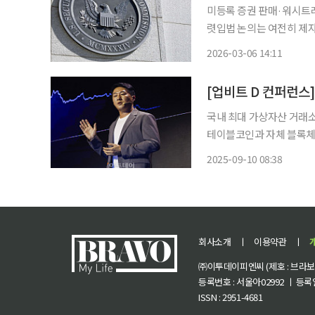
미등록 증권 판매·워시트레
렷입법 논의는 여전히 제자리…시장 불확실성 
사업가 저스틴 선과의 민사
2026-03-06 14:11
제 기조가 강경 집행에서 
[업비트 D 컨퍼런스]
국내 최대 가상자산 거래소
테이블코인과 자체 블록체인
장을 견인하겠다는 구상이다. 오경석 두나무 대표는 9일 서울 강남구 그랜드 인터
2025-09-10 08:38
울 파르나스에서 열린 '업
회사소개
ㅣ
이용약관
ㅣ
㈜이투데이피엔씨 (제호 : 브라보 마
등록번호 : 서울아02992 ㅣ 등록일자
ISSN : 2951-4681