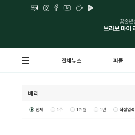
전체뉴스
피플
전체
1주
1개월
1년
직접입력