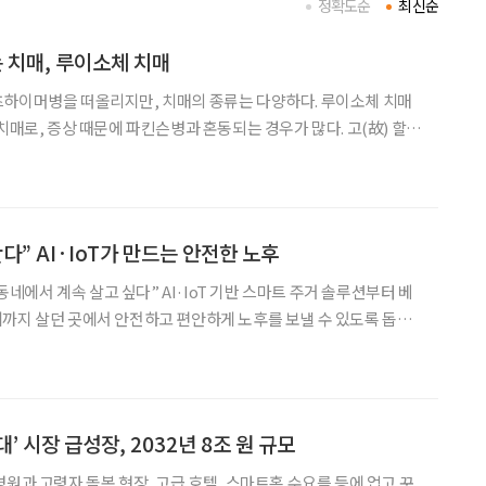
정확도순
최신순
 치매, 루이소체 치매
츠하이머병을 떠올리지만, 치매의 종류는 다양하다. 루이소체 치매
치매로, 증상 때문에 파킨슨병과 혼동되는 경우가 많다. 고(故) 할리
앓았던 질환으로 알려져 관심을 모았다. 7월 22일 ‘세계 뇌의
에 관한 궁금증을 박기형 가천대 길병원 신경과 교수와
다” AI·IoT가 만드는 안전한 노후
·동네에서 계속 살고 싶다” AI·IoT 기반 스마트 주거 솔루션부터 베
 수 있도록 돕는
 60대 이상 시니어의 86%(2024년 국토연구원 실태조사)가 현재 사
살고 싶다고 희망한 만큼 주거 솔루션
’ 시장 급성장, 2032년 8조 원 규모
병원과 고령자 돌봄 현장, 고급 호텔, 스마트홈 수요를 등에 업고 꾸