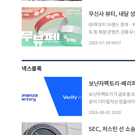
치는 국경 초월 새콤달콤 로
무신사 뷰티, 내달 
65개 뷰티 브랜드 참여…
트 등 체험 콘텐츠 강화 무신사 뷰티는 다음 달 21일부터 23일까지 서울 성수동 일대에서 오프
라인 뷰티 페스타 '무뷰페 인(in) 성
2026-07-29 09:07
사는 메인 팝업 공간인 '
넥스블록
보난자팩토리-베리파
보난자팩토리가 글로벌 트래
관의 디지털자산 컴플라이언
파트너십은 스테이블코인과
2026-08-03 15:00
있는 금융기관의 자금세탁방