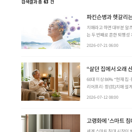
검색결과 총
63
건
파킨슨병과 헷갈리는
치매라고 하면 대부분 알
는 두 번째로 흔한 퇴행성 
우드 배우 로빈 윌리엄스가 
2026-07-21 06:00
날’을 맞아 루이소체 치매
“살던 집에서 오래 산
60대 이상 86% “현재 집
리어프리·항(抗)치매 설계까지 살던 곳에서 안전하고 편안하게 노후를 보낼
AI 기술이 주목받고 있다.
2026-07-12 08:00
는 집이나 동네에서 계속 
고령화에 ‘스마트 침대
세계 스마트 침대 시장이 