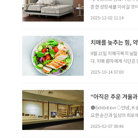
준한 성장세를 이어갈 것이
제, 신흥국의 낮은 인지도
2025-12-02 11:14
파이드 마켓 리서치는 1일
치매를 늦추는 힘, 
9월 21일 치매극복의 날을
다. 치매 환자에게 식단은 단순히 ‘먹는 것’ 이상의 의미를 가진다. 치매 환자는 흔히 편식, 과
식, 불규칙한 식사를 반복
2025-10-14 07:00
가속화하고, 근력 약화와 
“아직은 추운 겨울과
●Exhibition ◇안녕, K-술 일정 3월 3일까지 장소 인천광역시립박물관 술은 예부터 삶의 중
요한 순간과 일상의 희로애
로 전통주가 국내외에서 주
2025-02-07 08:46
우리 술이 걸어온 역사적 