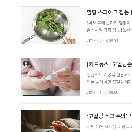
혈당 스파이크 잡는 
]식사 후에 갑자기 혈당이
손상시켜 각종 심·뇌혈관 
도와주는 레시피를 만나보자. 영양 가득 포만감 가득, 시금치
2025-02-03 08:01
[IMG:2119529:CEN
[카드뉴스] 고혈당증
일반적으로 공복 혈당 60~1
위를 넘어서면 고혈당이라고
생한다. 특히 고령 환자에게 위
2025-01-22 08:59
나타나지 않는데, 발병 사
‘고혈당 쇼크 주의’
지난 10월 세상을 떠난 