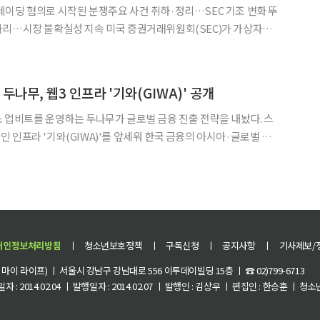
이딩 혐의로 시작된 분쟁주요 사건 취하·정리…SEC 기조 변화 뚜
지속 미국 증권거래위원회(SEC)가 가상자산
 소송을 1000만 달러 규모 합의로 마무리하면서, 미국 가상자산 규
제도 정비로 이동하고 있다는 해석이 나온다. 로이터통신에
 두나무, 웹3 인프라 '기와(GIWA)' 공개
 업비트를 운영하는 두나무가 글로벌 금융 진출 전략을 내놨다. 스
 인프라 '기와(GIWA)'를 앞세워 한국 금융의 아시아·글로벌 확
컨티넨탈 서
비트D컨퍼런스 2025'에 참석해 "스테이블코인 초기 활성화
개인정보처리방침
ㅣ
청소년보호정책
ㅣ
구독신청
ㅣ
공지사항
ㅣ
기사제보/
이 라이프) ㅣ 서울시 강남구 강남대로 556 이투데이빌딩 15층 ㅣ ☎ 02)799-6713
 : 2014.02.04 ㅣ 발행일자 : 2014.02.07 ㅣ 발행인 : 김상우 ㅣ 편집인 : 한승훈 ㅣ