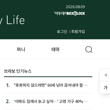
2026.08.09
로그인
회원가입
머니
테마
브라보 인기뉴스
가
1.
"후회하지 않으려면" 60세 넘어 끊어내야 할 사
가
람 1위
2.
‘아파도 집에서 늙고 싶어…’ 고령 가구 40% 노
후 주택이라 어...