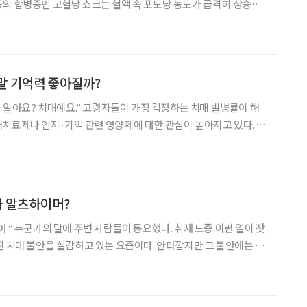
의 합병증인 고혈당 쇼크는 혈액 속 포도당 농도가 급격히 상승해
 말한다. 특히 고령의 고혈당증 환자일수록 고혈당 쇼크의 위험이
궁금증을 문준성 영남대학교병원 내분비대사내과 교수와 함께 풀
말 기억력 좋아질까?
줄 알아요? 치매예요.” 고령자들이 가장 걱정하는 치매 발병률이 해
치료제나 인지·기억 관련 영양제에 대한 관심이 높아지고 있다. 최
 먹는다며 ‘나도 처방해달라’고 병원을 방문하는 고령자가 늘었단
건복지부는 치매 진단을 받지 않은 환자가 ‘콜린알포세레이트’
마 알츠하이머?
이런 일이 잦
진 치매 불안을 실감하고 있는 요즘이다. 안타깝지만 그 불안에는 실
 환자는 이미 100만 명을 넘어섰다. 중앙치매센터에 따르면 2050년
 한다.