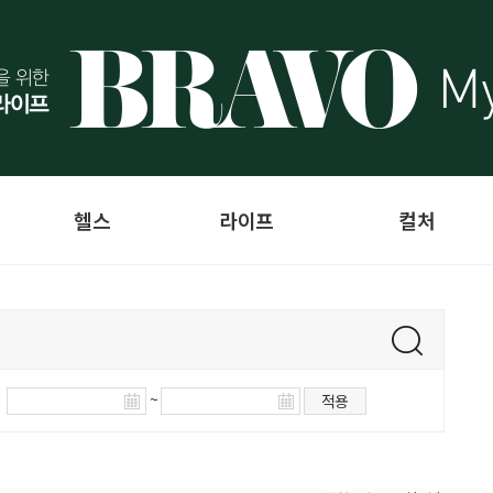
헬스
라이프
컬처
~
적용