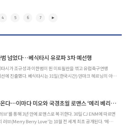
4
5
6
7
한범 넘었다…베식타시 유로파 3차 예선행
식타시가 조규성과 이한범이 뛴 미트윌란을 꺾고 유럽축구연맹
1일(한국시간) 덴마크 헤르닝의 아레
-2027 UEFA 유로파리그 2차 예선 2차전에서 미트윌란을 2대 0으로
대 0 승리에 이어 1·2차전 합계 3대 0으로
▶
‘로코킹’ 지창욱 돌아온다⋯이마다 미오와 국경초월 로맨스 ‘메리 베리 러브’
해 3년 만에 로맨스로 복귀한다. 30일 CJ ENM에 따르면
(Merry Berry Love’는 10월 전 세계 최초 공개된다. ‘메리
공간 기획자 ‘유빈’과 일본 여성 농부 ‘카린’이 아름다운 섬에서 펼