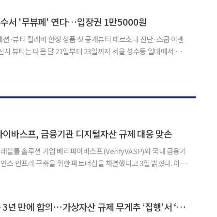
맨스다. CJ ENM과
성수서 '무뷰페' 연다…입장권 1만5000원
패션·뷰티 컬래버 한정 상품 첫 공개뷰티 페르소나 진단·스쿱 이벤
수'를 개최한다고 29일 밝혔다. 올해 3회째를 맞는 이번 행
무뷰페홀·넥스트 뷰티홀'과 무신사 메가스토어
이바스프, 금융기관 디지털자산 규제 대응 맞손
블룰 솔루션 기업 베리파이바스프(VerifyVASP)와 국내 금융기
스 인프라 구축을 위한 파트너십을 체결했다고 3일 밝혔다. 이번
 토큰증권 등 디지털자산의 제도권 편입이 확대되면서 증가하고
지(AML), 고객확인 및 트래블룰 관련 수요에 대응하기 위해
SEC, 저스틴 선 소송 3년 만에 합의…가상자산 규제 무게추 ‘집행’서 ‘입법’으로