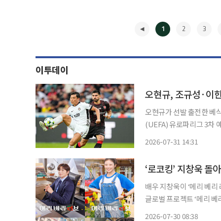
1
2
3
이투데이
오현규, 조규성·이
오현규가 선발 출전한 베
(UEFA) 유로파리그 3차 예선에 진출했다. 베식타시는 3
나 헤르닝에서 열린 2026
2026-07-31 14:31
이겼다. 베식타시는 1차전 1
◀
배우 지창욱이 ‘메리 베리 러브’를 통
글로벌 프로젝트 ‘메리 베리 러브
베리 러브’는 폭망한 한국 
2026-07-30 08:38