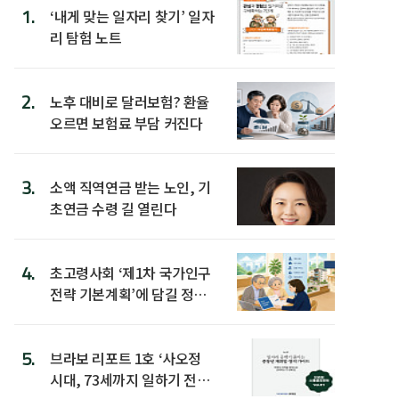
1.
‘내게 맞는 일자리 찾기’ 일자
리 탐험 노트
2.
노후 대비로 달러보험? 환율
오르면 보험료 부담 커진다
3.
소액 직역연금 받는 노인, 기
초연금 수령 길 열린다
4.
초고령사회 ‘제1차 국가인구
전략 기본계획’에 담길 정책
은
5.
브라보 리포트 1호 ‘사오정
시대, 73세까지 일하기 전략’