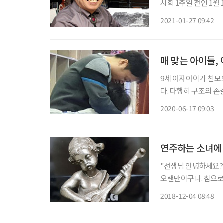
시회 1주일 전인 1월
‘김영택 펜화전’은 주
2021-01-27 09:42
매 맞는 아이들,
9세 여자아이가 친모
다. 다행히 구조의 
아이에 대한 동정심과
2020-06-17 09:03
연주하는 소녀에
"선생님 안녕하세요? 
오랜만이구나. 참으로
아야 한다." S를 만
2018-12-04 08:48
에 갔던 나는 작은 소