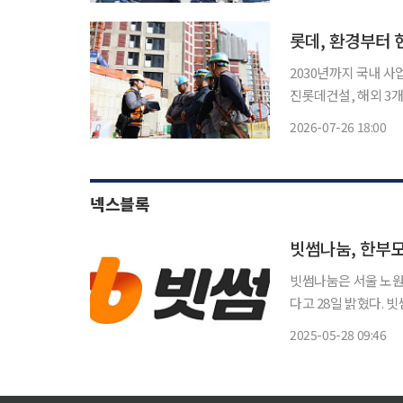
롯데, 환경부터 
2030년까지 국내 사
진롯데건설, 해외 3개국 11개 그룹
리, 지역사회 공헌을 
2026-07-26 18:00
년 탄소중립을 목표로 
넥스블록
빗썸나눔, 한부
빗썸나눔은 서울 노
다고 28일 밝혔다. 빗썸나눔은 자체 푸드트럭을 활용해 도시락을 직접 조리하며 동광모자원
가족들과 함께 식사 
2025-05-28 09:46
램과 함께 하트 뻥튀기