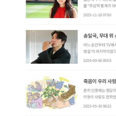
를 “추상적 통계가 
장의 변화가 인구감소
2025-11-18 07:00
그는 보육 시설의 예
송일국, 무대 위
어느 순간부터 TV에서
영실’이 마지막이었으
위에 오르며 공연계에서
2024-09-06 09:03
는 이후 연극 ‘대학살의
죽음이 우리 사
흔히 인생에는 정답이
이듯이 사랑도 천차만
유혹을 포기할 수 없으
2023-05-30 08:22
것처럼 헤어질 수 있다