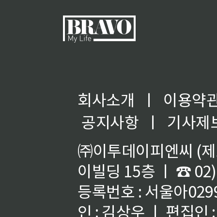
회사소개
ㅣ
이용약
공지사항
ㅣ
기사제
㈜이투데이피엔씨 (제호
이빌딩 15층 ㅣ ☎ 02)
등록번호 : 서울아02992
인 : 김상우 ㅣ 편집인