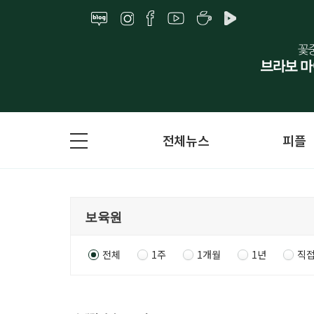
전체뉴스
피플
전체
1주
1개월
1년
직