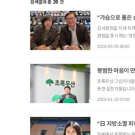
검색결과 총
20
건
“가슴으로 품은
감사원장을 지낸 최재
경험을 중시하는 ‘경험
으며 손주 경제의 확장 가능성을 보여주고 
2026-05-05 06:00
것은 4월의 어느 목
평범한 마음이 
초록우산 그린리더클럽
뜻한 실천가들입니다.
의 방법을 함께 찾아보고자 합니다. 조용히 스쳐 지나가는
2026-01-22 07:00
깐 멈춰 세우는 순간이
“日 지방소멸 피
일본에서 주목받는 젊