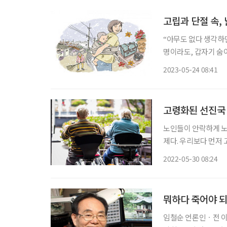
고립과 단절 속,
“아무도 없다 생각하면
명이라도, 갑자기 숨이
맞아 5월호 주제를 일
2023-05-24 08:41
이 점점 다가오면서 
고령화된 선진국 
노인들이 안락하게 노
제다. 우리보다 먼저
해 어떤 대책을 마련했을까
2022-05-30 08:24
를 옮겨 다니기가 쉽지
뭐하다 죽어야 되
임철순 언론인ㆍ전 이투데이 주필 20년간 국내외 문화재