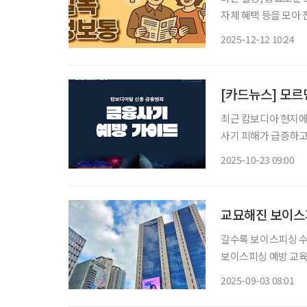
자체 혜택 등을 모아 전달 드립니다. 디지털동행플라자
디지털 역량을 생활
2025-12-12 10:24
개관했다. 강
[카드뉴스] 모르
최근 캄보디아 현지에
사기 피해가 급증하고
접근하는 등 수법을 
2025-10-23 09:00
금융당국은 신용대출·
교묘해진 보이스
갈수록 보이스피싱 수
보이스피싱 예방 교육까지 실시하고 있다. 우
함께 AI 기반의 체험
2025-09-03 08:01
일 밝혔다. 우리은행