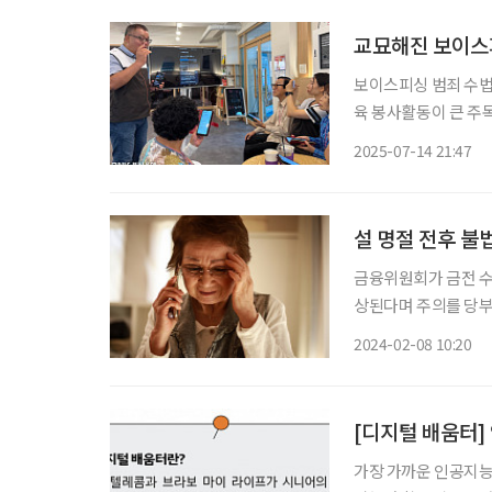
교묘해진 보이스
보이스피싱 범죄 수법
육 봉사활동이 큰 주목을 받고 있다. 14일 금융권에 따
사회복지관에서 두근두
2025-07-14 21:47
‘시니어 스마트폰 교
설 명절 전후 불
금융위원회가 금전 수
상된다며 주의를 당부했다. 금융범죄로는 불법사금융, 명절 선물 배송·
조사 알림 등을 사칭한 스미싱, 
2024-02-08 10:20
는 금융범죄 피해 예방
[디지털 배움터]
가장 가까운 인공지능