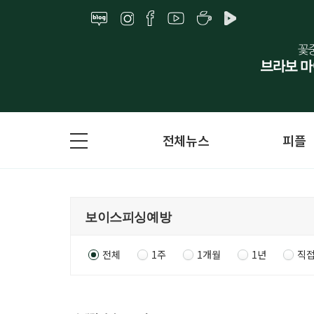
전체뉴스
피플
전체
1주
1개월
1년
직