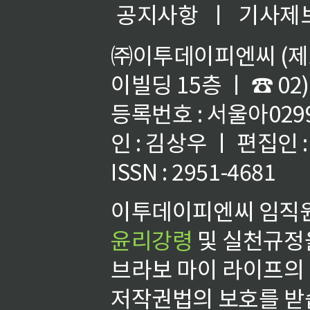
공지사항
ㅣ
기사제
㈜이투데이피엔씨 (제호
이빌딩 15층 ㅣ ☎ 02)
등록번호 : 서울아02992
인 : 김상우 ㅣ 편집인
ISSN : 2951-4681
이투데이피엔씨 임직원
윤리강령
및 실천규정을
브라보 마이 라이프의
저작권법의 보호를 받