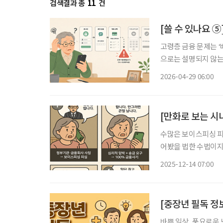
검색결과 총
11
건
[쓸 수 있나요 ⑤
고령층 금융 문제는 
으로는 설명되지 않는
는 같은 단계에서 멈추는 경우가 적지 
2026-04-29 06:00
작된다. 김현지 UX 
수많은 보이스피싱 피해
어봤을 법한 수법이지
거래가 잦고, 가족을
2025-12-14 07:00
습니다. 금융
[중장년 필독 
바쁜 일상, 풍요로운 