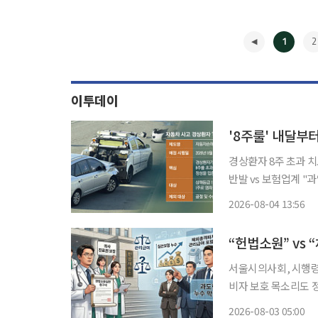
1
2
이투데이
'8주룰' 내달부
경상환자 8주 초과 치
반발 vs 보험업계 "과잉진료 차단" 자동차보험 경상 환자
주룰’ 도입이 눈앞으
2026-08-04 13:56
처 간 미협의와 절차
◀
서울시의사회, 시행령
비자 보호 목소리도 정부의 도수치료 '관리급여' 적용을 둘러싼 의료계와 보험업계의 갈등이
법정 싸움으로 번지고
2026-08-03 05:00