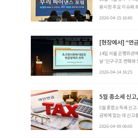
융시장 주요 이슈와 트렌드를 분석했다. 이날 포럼
가 핵심 화두로 제시
2026-04-15 16:40
응 전략을 논의하며 
[현장에서] “연
14일 서울 은행회관
날 '인구구조 변화와
구위원은 초고령사회에
2026-04-14 16:25
다. 강 선임연구위
5월 종소세 신고
5월 종합소득세 신고
금밖에 없는 데 신고
까지 있다면 상황은 생각보다 단순하지 않다
2026-04-09 06:00
이 100만 원을 넘은