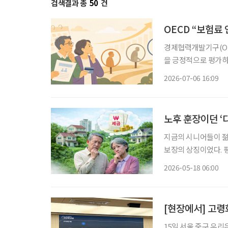
검색결과 총
50
건
OECD “보험료
경제협력개발기구(OE
을 긍정적으로 평가하
추는 등 추가 개혁이
2026-07-06 16:09
노후 훈장이던 ‘
지금의 시니어들이 젊
보장의 상징이었다. 
재테크 수단을 넘어, 
2026-05-18 06:00
든든했던 훈장이 감당
[현장에서] 고령
15일 서울 중구 우