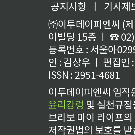
공지사항
ㅣ
기사제
㈜이투데이피엔씨 (제호
이빌딩 15층 ㅣ ☎ 02)
등록번호 : 서울아02992
인 : 김상우 ㅣ 편집인
ISSN : 2951-4681
이투데이피엔씨 임직원
윤리강령
및 실천규정을
브라보 마이 라이프의
저작권법의 보호를 받