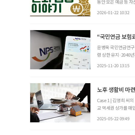
동안 모은 예금 등 
개인연금을 받기 시작
2026-01-22 10:32
“국민연금 보험료
윤병욱 국민연금연구원
령 상한 유지·2040
인상, 노동공급에 거의 영향 미치지 않아” 국민
2025-11-20 13:15
노후 생활비 마련
Case 1 | 김영희 씨의 상가 투자 60세 은퇴자인 김영희(가명) 씨는 퇴직금 3억 원으로 서울 근
교 역세권 상가를 매입
떠나며 6개월간 공실
2025-05-22 09:49
상가 투자의 높은 수