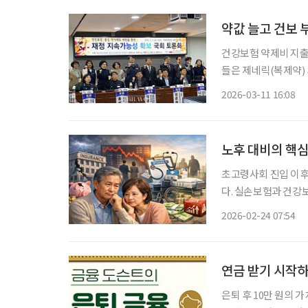
약값 늘고 건보
건강보험 약제비 지출
들은 제네릭(복제약)
증가와 건강보험 재정 부담을 더욱
2026-03-11 16:08
강보험 중심 약가제도
노후 대비의 핵심
초고령사회 진입 이후
다. 실손보험과 건강
로 자리 잡았다. 그
2026-02-24 07:54
서 보험을 노후 안전
다
연금 받기 시작
은퇴 후 10만 원의 