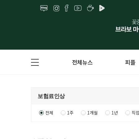
전체뉴스
피플
전체
1주
1개월
1년
직