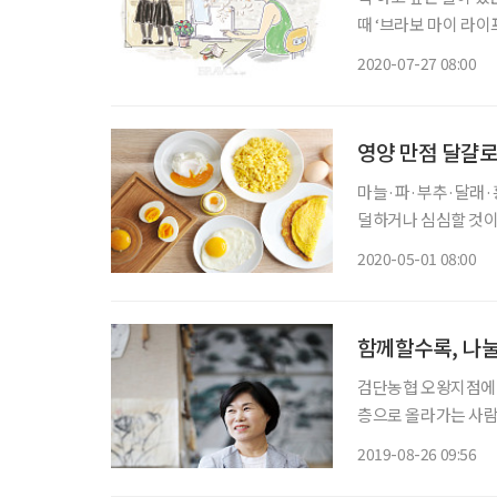
때 ‘브라보 마이 라
써주셨습니다. 너와 만나기로 했던 곳은 종로 2가의, 지금은 문을 닫은 어느 서점 앞이었다.
2020-07-27 08:00
1980년대 초중반까지
영양 만점 달걀로
마늘·파·부추·달래·흥
덜하거나 심심할 것이
르게 즐길 수 있다. 
2020-05-01 08:00
함께할수록, 나눌
검단농협 오왕지점에 
층으로 올라가는 사람들
(多), 집 원(院) 
2019-08-26 09:56
채 철문을 여니 햇살