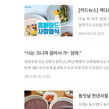
[카드뉴스] 색
마늘·파·부추·달래·흥
덜하거나 심심할 것이
르게 즐길 수 있다. 
2019-05-03 10:27
레시피 및 도움말 디
“너는 크니까 걸어서 가~ 임마.”
영등포에 있는 당중초등학교 2학년 때였다. 오목동에 있는 화
밤에 내린 비가 논둑을 넘쳐서 도로 위로 흐르고 있었다. 난
화를 벗고 바지를 무릎까지 걷어 올린 남자 선생님들이 아이
2017-05-31 17:01
동짓날 천년사찰
어제는 동지였다. 동지 하면 바로 팥죽이다. 