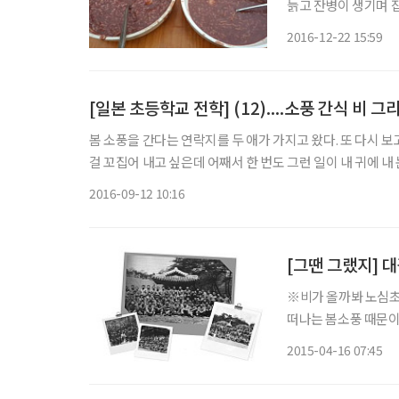
늙고 잔병이 생기며 
은색이 양색이므로 음
2016-12-22 15:59
[일본 초등학교 전학] (12)....소풍 간식 비 
봄 소풍을 간다는 연락지를 두 애가 가지고 왔다. 또 다시 
걸 꼬집어 내고 싶은데 어째서 한 번도 그런 일이 내 귀에 내
는 손바닥만 한 연락지도 혀를 차게 하니... 3학년 애의 연락
2016-09-12 10:16
[그땐 그랬지] 
※비가 올까봐 노심초
떠나는 봄소풍 때문이
이 좋았던 그때. 대광고의 73년 봄
2015-04-16 07:45
들이 소풍 갈 곳을 정