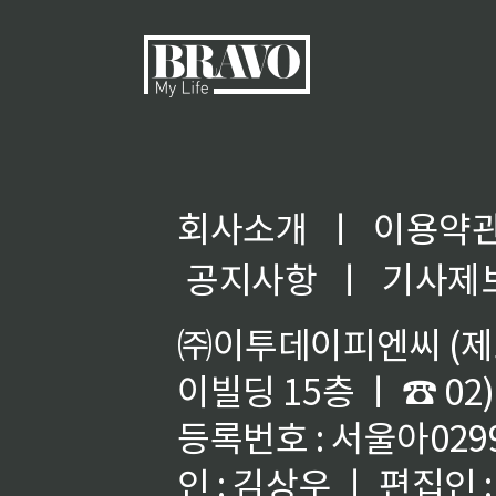
회사소개
ㅣ
이용약
공지사항
ㅣ
기사제
㈜이투데이피엔씨 (제호
이빌딩 15층 ㅣ ☎ 02)
등록번호 : 서울아02992
인 : 김상우 ㅣ 편집인