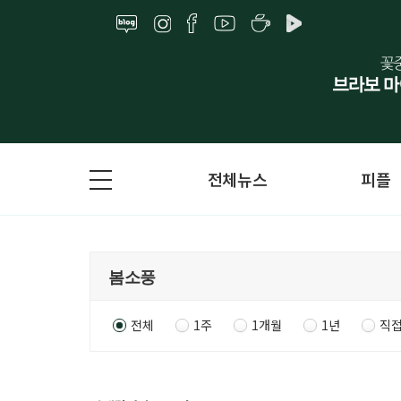
전체뉴스
피플
전체
1주
1개월
1년
직