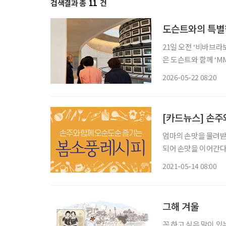
검색결과 총
11
건
도슨트와의 특별한
21일 오전 ‘비바브라
은 도슨트와 함께 ‘M
듣고 감상을 나누는 
2026-05-22 08:20
[카드뉴스] 손주
엄마의 손맛을 물려받은
되어 손맛을 이어간다.
2021-05-14 08:00
그해 겨울
꼭 하고 싶은 말이 있