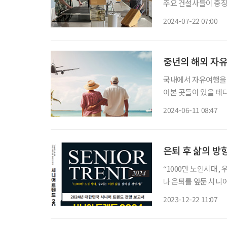
주요 건설사들이 중장
19일 초고령사회 대
2024-07-22 07:00
도 했다. 이렇
중년의 해외 자유
국내에서 자유여행을 
어본 곳들이 있을 테다
리, 죽기 전 꼭 먹어
2024-06-11 08:47
개를 달고 펼쳐보자.
은퇴 후 삶의 방향
“1000만 노인시대,
나 은퇴를 앞둔 시니어
그런 이들을 위한 책 
2023-12-22 11:07
(Re Design), 우선