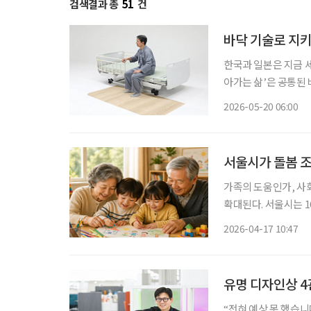
검색결과 총
51
건
바닥 기술로 지키
한국과 일본은 지금 
아가는 삶’은 공통된 
상’이다. 넘어지는 순
2026-05-20 06:00
한 기업이 있다. 매직 
서울시가 돌봄 조
가족의 도움인가, 사
확대된다. 서울시는 1
대상을 초등학교 저학년
2026-04-17 10:47
제도는 24개월에서 3
유명 디자인상 4
“전혀 예상 못 했습니