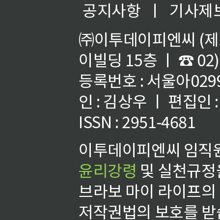
공지사항
ㅣ
기사제
㈜이투데이피엔씨 (제호
이빌딩 15층 ㅣ ☎ 02)
등록번호 : 서울아02992
인 : 김상우 ㅣ 편집인
ISSN : 2951-4681
이투데이피엔씨 임직원
윤리강령
및 실천규정을
브라보 마이 라이프의
저작권법의 보호를 받