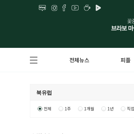
전체뉴스
피플
전체
1주
1개월
1년
직