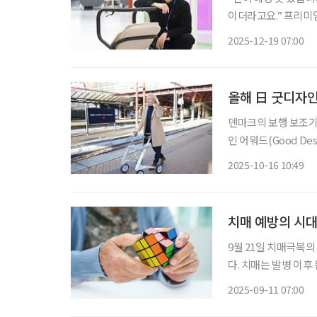
이더라고요.” 프리미엄
자인코리아(GD)’에
2025-12-19 07:00
이렇게 전했다. 윤 
올해 日 굿디자인
덴마크의 보행 보조기 
인 어워드(Good De
터) ‘카본 울트라라이트
2025-10-16 10:49
사회에서 디자인과 기
치매 예방의 시대
9월 21일 치매극복의
다. 치매는 발병 이후 완치가 어렵고, 치료 비용과 사회적 부담이 크다. 하지만 조기 개입과 생
활 습관 개선을 통해
2025-09-11 07:00
과 교수는 “치매는 나