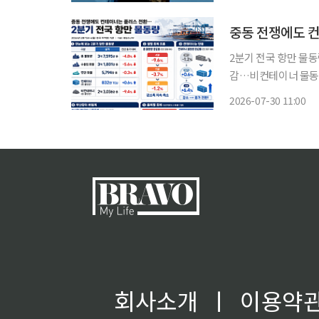
NYT는 "일론 머스
중동 전쟁에도 
2분기 전국 항만 물동
감…비컨테이너 물동량 
증가 전환부산항 환적 물동량
2026-07-30 11:00
해 2분기 전국 항만
회사소개
ㅣ
이용약