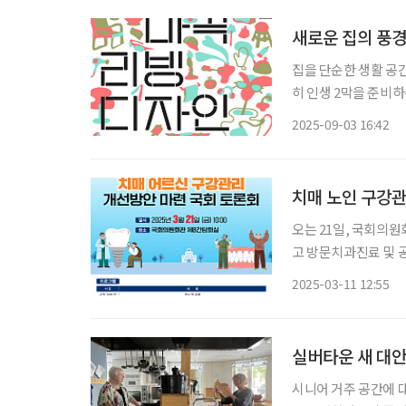
새로운 집의 풍경
집을 단순한 생활 공간
히 인생 2막을 준비하
오는 9월 11일부터 
2025-09-03 16:42
인페어’는 이런 흐름
치매 노인 구강관
오는 21일, 국회의
고 방문치과진료 및 
국회 보건복지위원회 박
2025-03-11 12:55
(더불어민주당)이 공
한
실버타운 새 대안
시니어 거주 공간에 