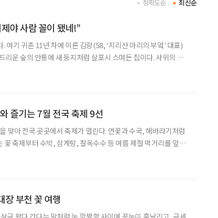
정확도순
최신순
제야 사람 꼴이 됐네!”
 여기 귀촌 11년 차에 이른 김랑(58, ‘지리산 마리의 부엌’ 대표)
 드리운 숲의 안통에 새 둥지처럼 살포시 스며든 집이다. 사위의 풍
연의 민낯으로 채워져 순수하다. 다른 차원의 세상을 이어 붙인 양 그
조용한 안식을 구가할 만한 산골짝이다.
와 즐기는 7월 전국 축제 9선
을 맞아 전국 곳곳에서 축제가 열린다. 연꽃과 수국, 해바라기처럼
는 꽃 축제부터 수박, 삼계탕, 찰옥수수 등 여름 제철 먹거리를 앞세
 부담스러운 시니어에게도 주
 좋다. 꽃길을 따라 천천히 산책하거나,
대장 부천 꽃 여행
금 왔다 간다는 말처럼 눈 깜짝할 사이에 꽃눈이 흩날리고, 금세