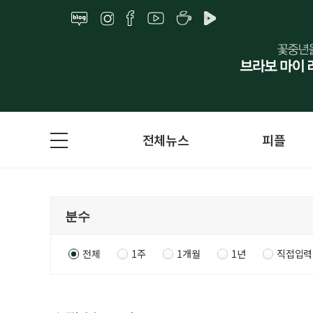
전체뉴스
피플
전체
1주
1개월
1년
직접입력