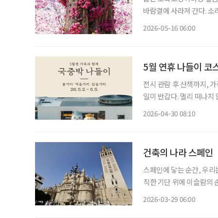
바람결에 사라져 간다. 소리
한다. 바야흐로 꽃철이다. 굳이 멀리 떠나지 않아도 된다. 읽을거리 하나쯤 담은 손가방에 생수
2026-05-16 06:00
한 병, 교통카드 한 장 달
5월 연휴 나들이 코
전시 관람 후 산책까지, 가족과 함께하는 여유
일이 반갑다. 멀리 떠나지
는 나들이 장소가 적지 않
2026-04-30 08:10
발걸음을 옮겨보는 건 어떨
건축의 나라 스페인
스페인에 닿는 순간, 우리
직한 기단 위에 이슬람의 
시간의 탑과 같다. 서로 
2026-03-29 06:00