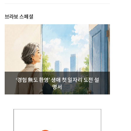
발간
브라보 스페셜
‘경험 無도 환영’ 생애 첫 일자리 도전 설
명서