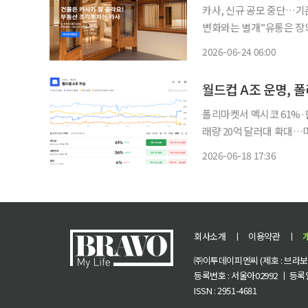
카사, 신규 공모 중단…기
변화와는 별개”유통은 장외거래소
투자 플랫폼 카사코리아가
2026-06-24 06:00
다. 토큰증권(STO) 제
월드컵 A조 운명, 
폴리마켓서 멕시코 61%·
래량 20억 달러대 확대…
률 데이터 시장으로 확장 2026 북중미 월드컵을 계기로 예측시장 플랫폼 폴리마켓이 스포츠
2026-06-18 17:36
이벤트 기반 거래 시장을 
회사소개
ㅣ
이용약관
ㅣ
㈜이투데이피엔씨 (제호 : 브라보 마
등록번호 : 서울아02992 ㅣ 등록일자
ISSN : 2951-4681