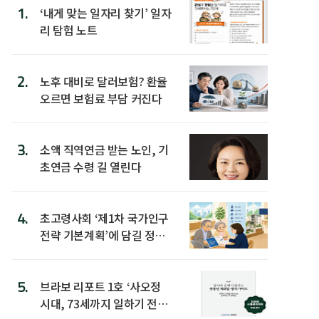
1.
‘내게 맞는 일자리 찾기’ 일자
리 탐험 노트
2.
노후 대비로 달러보험? 환율
오르면 보험료 부담 커진다
3.
소액 직역연금 받는 노인, 기
초연금 수령 길 열린다
4.
초고령사회 ‘제1차 국가인구
전략 기본계획’에 담길 정책
은
5.
브라보 리포트 1호 ‘사오정
시대, 73세까지 일하기 전략’