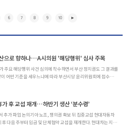
6
7
8
9
10
산으로 향하나…A시의원 '해당행위' 심사 주목
 주요 해당행위 사건 심의에 착수하면서 부산 정치권도 그 결과를
당이 어떤 기준을 세우느냐에 따라 부산시당 윤리위원회에 접수된
 향방도 영향을 받을 가능성이 제기되고 있기 때문이다. 현재 중
원의 무소속 후보 지원 의혹, 조경태 의원의 국회부의장 선거 개
▶
휴가 후 교섭 재개…하반기 생산 ‘분수령’
 추가 파업 논의기아 노조, 쟁의권 확보 뒤 집중교섭 현대자동차
이후 다음 주부터 임금 및 단체협약 교섭을 재개한다. 현대차는 지난
차질이 판매 감소로 이어진 가운데 노조는 추가 파업 여부를 결정할