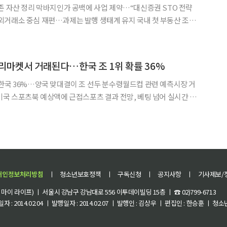
존 자산 정리 막바지인가 공백에 사업 제약…“대신증권 STO 전략
 중심 재편…과제는 발행 생태계 유지 국내 첫 부동산 조각
 신규 사업을 중단하고 기존 투자자산 정리에 나선 것으로 확인됐
도 시행을 앞두고 제도권 편입을 준비하던 1세대 조각투자 사업자
폴리마켓서 거래된다…한국 조 1위 확률 36%
한국 36%…양국 맞대결이 조 선두 분수령월드컵 관련 예측시장 거
미국 스포츠북 예상액에 근접스포츠 결과 전망, 베팅 넘어 실시간 확
빠르게 키우고 있다. 한국의 A조 1위 가능성도 폴리마켓
개인정보처리방침
ㅣ
청소년보호정책
ㅣ
구독신청
ㅣ
공지사항
ㅣ
기사제보/
이 라이프) ㅣ 서울시 강남구 강남대로 556 이투데이빌딩 15층 ㅣ ☎ 02)799-6713
 : 2014.02.04 ㅣ 발행일자 : 2014.02.07 ㅣ 발행인 : 김상우 ㅣ 편집인 : 한승훈 ㅣ