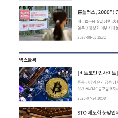
예정이다. 기아 노조도 합
홈플러스, 2000억
메리츠금융, 5일 집행...
앞두고 정상화 여부 최대 분수령 기업회생 절차를 진행 중인 홈플러스에 200
급운영자금(DIP)이 수혈되
2026-08-05 15:32
홈플러스와 법조계에 따르
넥스블록
중동 긴장과 유가 급등 겹
56.71%CMC 공포탐욕지수 36 기록
러선 아래로 밀리면서 시장
2026-07-24 10:08
이다. 중동 긴장 고조와 
STO 제도화 눈앞인