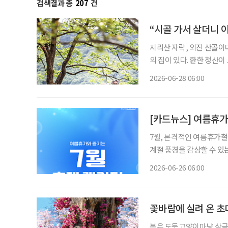
검색결과 총
207
건
“시골 가서 살더니 이
지리산 자락, 외진 산골이다.
의 집이 있다. 환한 청산이
광은 수려하다. 오로지 자
2026-06-28 06:00
지없이 해맑은 경관이다. 
[카드뉴스] 여름휴가
7월, 본격적인 여름휴가철
계절 풍경을 감상할 수 있
운 지역 축제까지 선택지가 다양하다. 7월 축제는 장거리 여행이
2026-06-26 06:00
말 나들이 코스로 활용하기
꽃바람에 실려 온 초
봄은 도둑고양이마냥 살금살