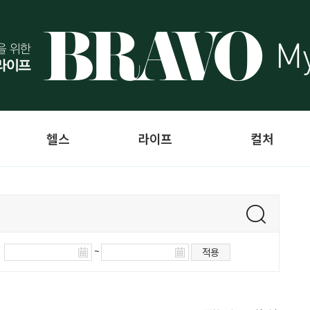
헬스
라이프
컬처
~
적용