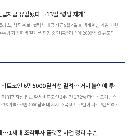
법적인 파업권을 확보한 상태여서 양사 교섭 결과가 하반기
 긴급자금 유입됐다…13일 ‘영업 재개’
홈플러스, 상품 확보·협력사 대금 지급9월 4일 회생계획안 가결 기한
0억 원 규모의 긴
면서 다음 주 전국 67개 점포의 영업 재개가 가시화되고 있다. 5일
면 서울회생법원이 DIP 대출을 허가함에 따라
[비트코인 인사이트] 비트코인 6만5000달러선 밀려…거시 불안에 투자심리 위축
치며 위험자산 전반 약세비트코인 24시간 1.72% 하락…도미넌스
…6만4000달러대 지지 주목 비트코인이 다시 6만5000달
의 중심 변수도 개별 종목 재료보다 거시 불안으로 옮겨가는 모습
국제유가 급등, 금리 경로에 대한 부담이 한꺼번에
데…1세대 조각투자 플랫폼 사업 정리 수순