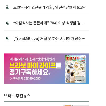
3.
노인일자리 안전관리 강화, 안전전담인력 613명
첫 배치
4.
“아침식사는 든든하게” 70세 이상 식생활 점수
가장 높아
5.
[Trend&Bravo] 거절 못 하는 시니어가 끊어야
할 행동 5
브라보 추천뉴스