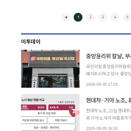
1
2
3
4
5
이투데이
중앙윤리위 칼날, 부
국민의힘 중앙윤리위원회가
예의주시하고 있다. 중앙
현직 부산시의원 A씨 사건의
2026-08-05 17:18
앙윤리위원회에는 진종오 의
◀
입
현대차·기아 노조, 
현대차 노조, 11일 쟁대위서
와 기아 노사가 여름휴가 
달 부분파업에 따른 생산 
2026-08-05 16:18