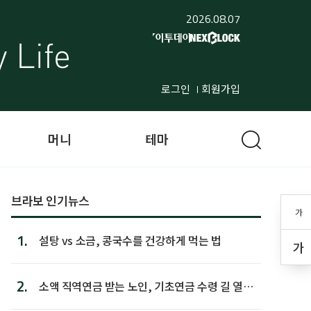
2026.08.07
로그인
회원가입
머니
테마
브라보 인기뉴스
가
1.
설탕 vs 소금, 콩국수를 건강하게 먹는 법
가
2.
소액 직역연금 받는 노인, 기초연금 수령 길 열린
다