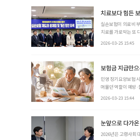
치료보다 힘든 보
실손보험이 의료비 
치료를 가로막는 또 다
반복되면서 환자 부담이 커지고 있다는 것
2026-03-25 15:45
선민·신장식 의원과
보험금 지급만으론
민영 장기요양보험 시장
머물던 역할이 예방·
분석이다. 23일 송윤아 보험연구원 연구위원이 발표한 ‘민영 장기요양보험 시장의 서비스 경
2026-03-23 15:44
쟁과 정책적 함의’ 
눈앞으로 다가온 
2026년은 고령사회