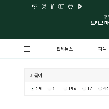
전체뉴스
피플
전체
1주
1개월
1년
직