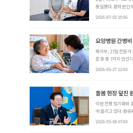
통일됐다. 환자 본인
권 안으로 넣은 것이다. 보건복지부는 1일 “도수치료 관리급여가 시행된다”고 밝혔다.
2026-07-02 10:56
여는 과잉 우려가 큰
요양병원 간병비
복지부, 27일 전문가
준 등 총 7가지 안건 
추진 중인 요양병원 
2026-05-27 12:00
돌봄 현장 덮친 
이란 전쟁 장기화와 
어 올리고 있다. 원유
갑, 비닐가운 같은 의료·돌봄 
2026-05-08 07:00
의 시장 교란 차단에