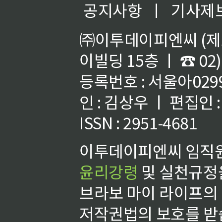
공지사항
ㅣ
기사제
㈜이투데이피엔씨 (제호
이빌딩 15층 ㅣ ☎ 02)
등록번호 : 서울아02992
인 : 김상우 ㅣ 편집인
ISSN : 2951-4681
이투데이피엔씨 임직원
윤리강령
및 실천규정을
브라보 마이 라이프의
저작권법의 보호를 받