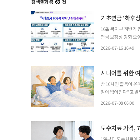
검색결과 총
63
건
기초연금 ‘하후상
16일 복지부 하반기 업무계획 발표 지속가능한 연금체
연금 보장성 강화 요양병원 간병비 급여화 및 본인 부담금 경감 추진 보건복지부가 하반기에
초고령사회에 대응하기 
2026-07-16 16:49
는 16일 발표한 하
시니어를 위한 여
밤 10시면 졸음이 쏟
잠이 없어진다”고 말한다. 정말 그럴까. 대한수면
태’에 따르면 한국인의
2026-07-08 06:00
로 나타났다. 숙면을 
도수치료 가격, 
1일부터 도수치료에 