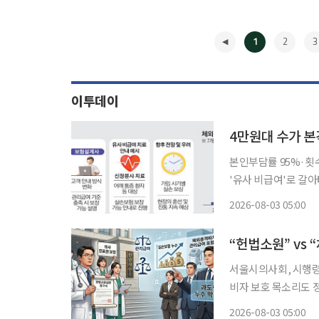
1
2
3
이투데이
본인부담률 95%·횟
'유사 비급여'로 갈아
대책 필요" 도수치료 수가가 4만 원대로 통일되고 이용 기준이 대폭 강화된 지 한 달이 지났지
2026-08-03 05:00
만 의료 현장의 혼란
◀
서울시의사회, 시행령
비자 보호 목소리도 정부의 도수치료 '관리급여' 적용을 둘러싼 의료계와 보험업계의 갈등이
법정 싸움으로 번지고
2026-08-03 05:00