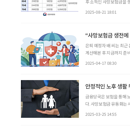
후 소득인 사망보험금을 생
유동화 개시 나이는 기존 6
2025-08-21 18:01
할 수 있도록 대상자가 확
“사망보험금 생전에
은퇴 예정자 배 씨는 최근
계산해본 후 지금까지 준
로는 원하는 노후생활을 하
2025-04-17 08:30
입 중인 종신보험을 살아
다는 내용
안정적인 노후 생활 
금융당국은 보험을 통해 노
다. 사망보험금 유동화는
이다. 다수 고령층의 주요
2025-03-25 14:55
도를 통해 유동화할 수 있
신보