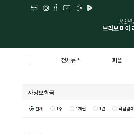
전체뉴스
피플
전체
1주
1개월
1년
직접입력