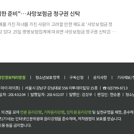
호 등 종합적인 노후 현금흐름 솔루션을 제공한다.
 위한 준비"…사망보험금 청구권 신탁
애를 가진 자녀를 가진 사람이 고려할 만한 제도로 '사망보험금 청
험금 청구권 신탁은 보
 보험금을 받을 권리를 미리 신뢰할 수 있는 기관(신탁회사)에 맡
겨질 가족(수익자)이 보험금을 어떻게, 얼마씩, 언제 받
개인정보처리방침
ㅣ
청소년보호정책
ㅣ
구독신청
ㅣ
공지사항
ㅣ
기사제보/
이 라이프) ㅣ 서울시 강남구 강남대로 556 이투데이빌딩 15층 ㅣ ☎ 02)799-6713
 : 2014.02.04 ㅣ 발행일자 : 2014.02.07 ㅣ 발행인 : 김상우 ㅣ 편집인 : 한승훈 ㅣ
 의견을 모아
언론 윤리강령
,
기자윤리강령
,
임직원 윤리강령
및 실천규정을 제정, 준수하
츠(기사)는 인터넷신문위원회 윤리강령을 준수하며, 저작권법의 보호를 받습니다.
 이용 등을 금지합니다.