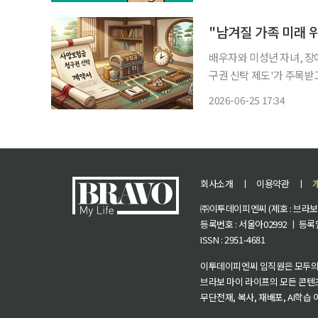
에 대한 위로와 경제적 보
"남겨질 가족 미래
배우자와 미성년 자녀, 장
구권 신탁 제도'가 주목받고 있다. 25일 생명보험업계에 따르면 사망보
험에 가입한 사람이 자신의
2026-06-25 17:34
기고, 자신이 사망한 후 남
회사소개
ㅣ
이용약관
ㅣ
㈜이투데이피엔씨 (제호 : 브라보 마
등록번호 : 서울아02992 ㅣ 등록일자
ISSN : 2951-4681
이투데이피엔씨 임직원은 모두의
브라보 마이 라이프의 모든 콘텐
무단전재, 복사, 재배포, AI학습