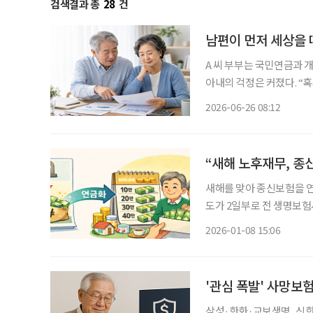
검색결과 총
28
건
남편이 먼저 세상을 
A 씨 부부는 국민연금과 
아내의 걱정은 커졌다. “혹시 남편이 먼저 세상을 떠나면 앞으로 생활비는 어떻게 하지?” 노
후를 준비하면서 매달 연금
2026-06-26 08:12
상을 떠난 뒤 남은 가족이
“새해 노후재무, 종
새해를 맞아 종신보험을 
도가 2일부로 전 생명보
정 기간 나누어 받을 수 
2026-01-08 15:06
만 쓰였던 종신보험이 이제
'관심 폭발' 사망보
삼성·한화·교보생명, 신한