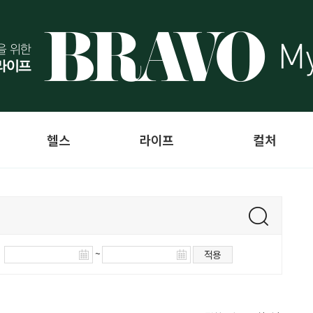
헬스
라이프
컬처
~
적용