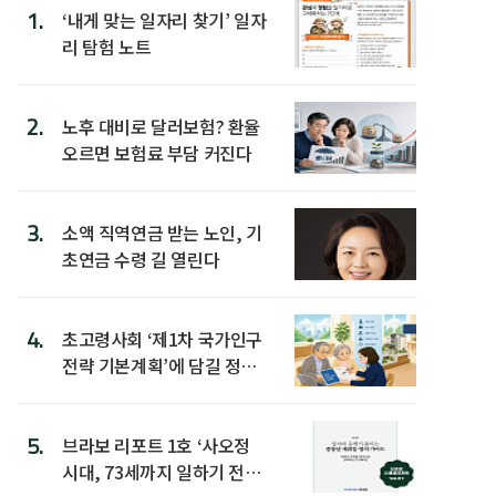
1.
‘내게 맞는 일자리 찾기’ 일자
리 탐험 노트
2.
노후 대비로 달러보험? 환율
오르면 보험료 부담 커진다
3.
소액 직역연금 받는 노인, 기
초연금 수령 길 열린다
4.
초고령사회 ‘제1차 국가인구
전략 기본계획’에 담길 정책
은
5.
브라보 리포트 1호 ‘사오정
시대, 73세까지 일하기 전략’