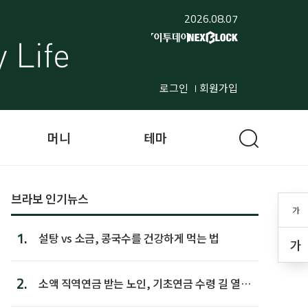
2026.08.07
로그인
회원가입
머니
테마
브라보 인기뉴스
가
1.
설탕 vs 소금, 콩국수를 건강하게 먹는 법
가
2.
소액 직역연금 받는 노인, 기초연금 수령 길 열린
다