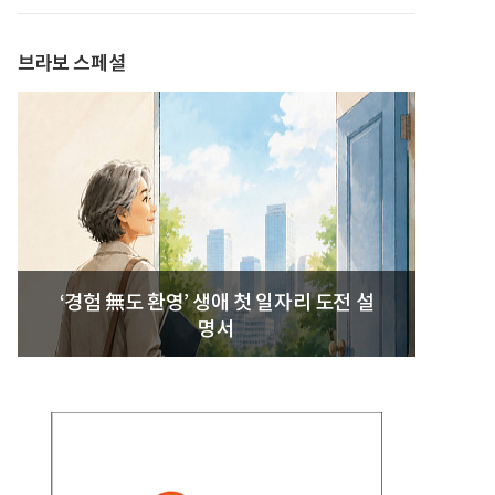
발간
브라보 스페셜
‘경험 無도 환영’ 생애 첫 일자리 도전 설
명서