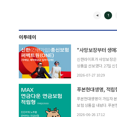
1
이투데이
"사망보장부터 생애
신한라이프가 사망보장은 
상품을 선보였다. 27일 신한라이프에 따르면 신한라이프가 출시한 ‘신한(간편가입)종신보험
퍼펙트원(ONE)(무배당
2026-07-27 10:29
고객의 변화하는 삶에 맞춰
◀
푸본현대생명, 적립
푸본현대생명이 가입자 본
보험 상품을 내놨다. 푸본현대생명은 ‘MAX 연금다운 연금보험 적립형(무)’ 상품을 출시했다
고 26일 밝혔다. 이 상품
2026-06-26 17:12