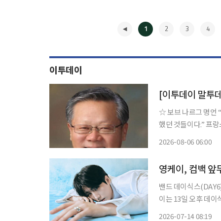
1
2
3
4
이투데이
[이투데이 말투
☆ 보브 나르그 명언 “우리가 가장 잘 아는 것은 우습게도 이제까지 우리가 한 번도 배우지 못
했던 것들이다.” 프랑스 비평가. 군대에 들어가 이탈리아 · 보헤미아 등 각지에서 싸우며, 질병
과 빈곤으로 고생하다
2026-08-06 06:00
속에서 고고한 정신으
◀
영케이, 컴백 앞
밴드 데이식스(DAY6)
이는 13일 오후 데이식
트 이미지 4종을 첫 선보이고 컴백 분위
2026-07-14 08:19