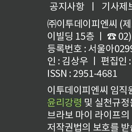
공지사항
ㅣ
기사제
㈜이투데이피엔씨 (제호
이빌딩 15층 ㅣ ☎ 02)
등록번호 : 서울아02992
인 : 김상우 ㅣ 편집인
ISSN : 2951-4681
이투데이피엔씨 임직원
윤리강령
및 실천규정을
브라보 마이 라이프의
저작권법의 보호를 받