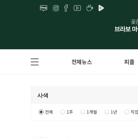
전체뉴스
피플
전체
1주
1개월
1년
직