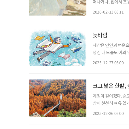
떠나거나, 집에서 조
명절을 보내는 모습은
2026-02-13 08:11
술과 마주해보는 건 
늦바람
세상은 인연과 행운으
생긴 내 모습도 이와 
일은 운이 7할, 실력
2025-12-27 06:00
면 그날의 승리자는 
크고 넓은 한밭,
계절이 깊어졌다. 숲도
삼아 천천히 여유 있
있는 숲속 모든 곳이 
2025-12-26 06:00