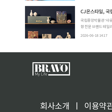
곡 '셧 더 도어(Shut 
CJ온스타일, 국
국립중앙박물관 ‘사유의 먹
향 전문 브랜드 테
일상 공간까지 전달할
2026-06-18 14:17
통문화와 박물관 소장
회사소개
ㅣ
이용약