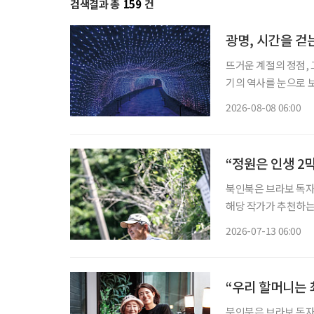
검색결과 총
159
건
광명, 시간을 걷
뜨거운 계절의 정점, 
기의 역사를 눈으로 보
광명시다. 요즘 여가 활동이나 휴식의 트렌드가 세대별로 달라졌다. 그저 어딘가로 떠난다는
2026-08-08 06:00
식의 여행보다는 자신
“정원은 인생 2
북인북은 브라보 독자
해당 작가가 추천하는 책도 함께 즐겨보세요.
보내는 자리다. 계절
2026-07-13 06:00
을 피해 복숭아나무 
“우리 할머니는 
북인북은 브라보 독자