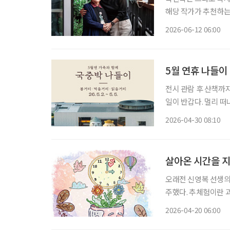
해당 작가가 추천하는 책도 함께 즐겨보세요
넣어놓고 나를 기다리고
2026-06-12 06:00
편지. 할머니는 매일
5월 연휴 나들이
전시 관람 후 산책까지, 가족과 함께
일이 반갑다. 멀리 떠
는 나들이 장소가 적지
2026-04-30 08:10
발걸음을 옮겨보는 건
살아온 시간을 
오래전 신영복 선생의
주했다. 추체험이란 
체험을 자기의 체험처
2026-04-20 06:00
그들의 생각을 미루어