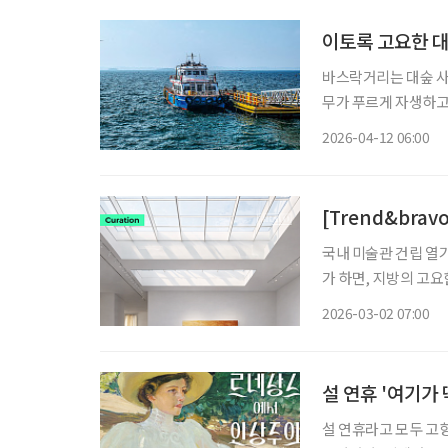
이토록 고요한 대
바스락거리는 대숲 사
무가 푸르게 자생하고 
숲과 바다, 둘레길과 
2026-04-12 06:00
수만과 맞닿은 충남 
[Trend&brav
국내 미술관 건립 열
가 하면, 지방의 고
수 있는 공간들이 잇따라 문을 연다. 해외 유수 미술관
2026-03-02 07:00
이브, 독보적인 건축
설 연휴 '여기가 
설 연휴라고 모두 고