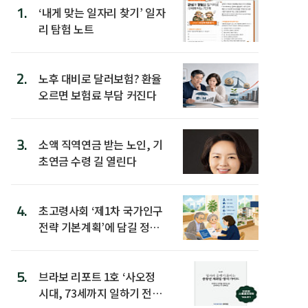
1.
‘내게 맞는 일자리 찾기’ 일자
리 탐험 노트
2.
노후 대비로 달러보험? 환율
오르면 보험료 부담 커진다
3.
소액 직역연금 받는 노인, 기
초연금 수령 길 열린다
4.
초고령사회 ‘제1차 국가인구
전략 기본계획’에 담길 정책
은
5.
브라보 리포트 1호 ‘사오정
시대, 73세까지 일하기 전략’