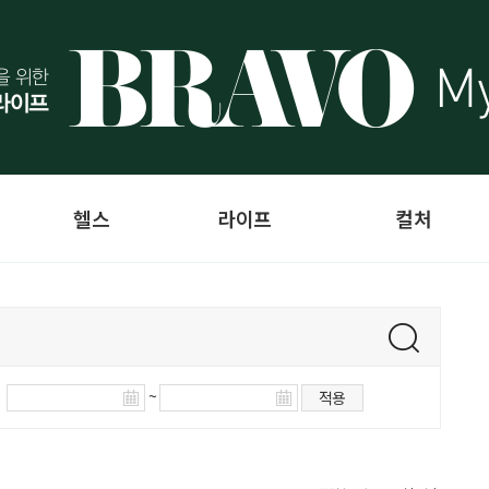
헬스
라이프
컬처
~
적용