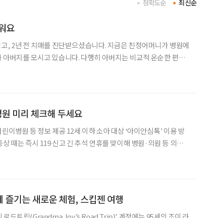
정확도순
최신순
려워요
고, 2년 전 치매를 진단받으셨습니다. 지금은 친정어머니가 병원에
 아버지를 모시고 있습니다. 다행히 아버지는 비교적 온순한 편이
고 계십니다. 그런데 장마철만 되면 비가 오기 전부터 상태가 눈에
일어나지 못하시고, 정신도 눈빛도 흐려지세요. 밖에서 비를 맞고
 병원 미리 체크해 두세요
린이병원 등 정보 제공 12세 이하 소아 대상 ‘아이안심톡’ 이용 방
고 긴 추석 연휴를 맞이해 병원·의원 등 의료
 3일부터 9일까지인 추석 연휴를 대
비해 연휴 기간 의료기관 이용방법을 1일 안내했다. 연휴
 즐기는 새로운 체험, 스킵젠 여행
트립(Grandma Joy’s Road Trip)’ 계정에는 95세의 조이 라