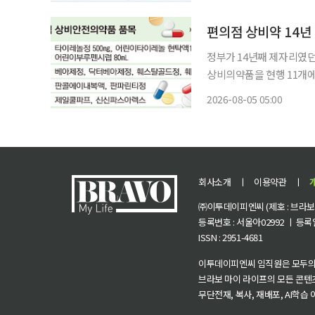
경과 국민 수요를 반영해
도
정부가 14년째 제자리였
상비의약품을 현행 11개에
료취약지역에서는 일반 소
2026-08-05 05:00
품 접근성을 높여 국민 
가 의
회사소개
ㅣ
이용약관
ㅣ
㈜이투데이피엔씨 (제호 : 브라보 마
등록번호 : 서울아02992 ㅣ 등록일자
ISSN : 2951-4681
이투데이피엔씨 임직원은 모두의
브라보 마이 라이프의 모든 콘텐
무단전재, 복사, 재배포, AI학습