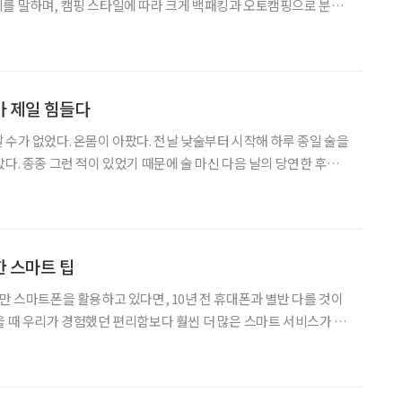
를 말하며, 캠핑 스타일에 따라 크게 백패킹과 오토캠핑으로 분류
 백패킹이 최소한의 짐을 배낭 안에 가볍게 패킹해 자연 속에서 이동
 오토캠핑은 캠핑카나 트레일러를 이용해 지정된 캠
가 제일 힘들다
 수가 없었다. 온몸이 아팠다. 전날 낮술부터 시작해 하루 종일 술을
다. 종종 그런 적이 있었기 때문에 술 마신 다음 날의 당연한 후유
무 힘들었다. 몸을 움직일 때마다 더 아팠다. 알고 보니 근육통이었
황열병 예방 주사가 원인이었다. 아프리카나 남미를
 스마트 팁
로만 스마트폰을 활용하고 있다면, 10년 전 휴대폰과 별반 다를 것이
을 때 우리가 경험했던 편리함보다 훨씬 더 많은 스마트 서비스가 넘
심을 갖고 둘러보면 ‘이런 것도 다 되는구나’ 하고 감탄할 만큼 다재
미가 쏠쏠하다. 물론 단순히 발견에서 그치지 않고