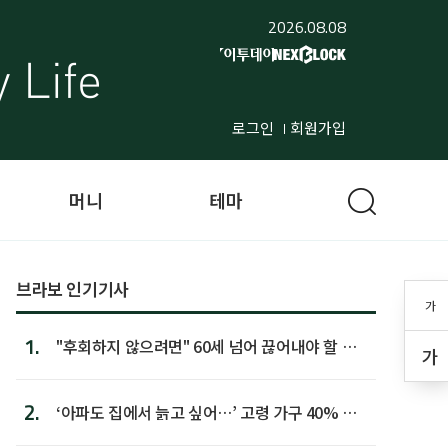
2026.08.08
로그인
회원가입
머니
테마
브라보 인기기사
가
1.
"후회하지 않으려면" 60세 넘어 끊어내야 할 사
가
람 1위
2.
‘아파도 집에서 늙고 싶어…’ 고령 가구 40% 노
후 주택이라 어...