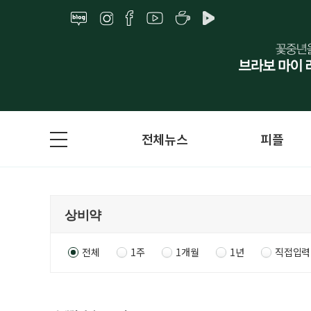
전체뉴스
피플
전체
1주
1개월
1년
직접입력