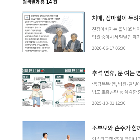
검색결과 총
14
건
치매, 장마철이 두
친정아버지는 올해 85세이
입원 중이셔서 맏딸인 제가
고 데이케어센터도 잘 다니
2026-06-17 06:00
띄게 나빠집니다. 아침에 
추석 연휴, 문 여는
‘응급똑똑’앱, 병원·달빛어
법도 호흡곤란 등 심각한 증상 때는 즉시 119 신
기관 이용 방법을 미리 숙지할 필요가 있다. 보건복지부는
2025-10-01 12:00
조부모와 손주가 함께
인스타그램 ‘조이 할머니의 로드