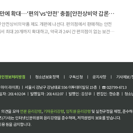
 접근성을 높이면서도 안전관리 체계를 함께 강화하는 방향으로 제
편의점 상비약 14년 만에 확대…‘편의’vs‘안전’ 충돌[안전상비약 갑론을박①]
던 안전상비의약품 제도 개편에 나선다. 편의점에서 판매하는 안전
서 최대 20개까지 확대하고, 약국과 24시간 편의점이 없는 보건의
매점에서도 판매를 허용하는 방안을 추진한다. 심야와 공휴일 의약
불편을 해소하겠다는 취지지만 약사단체는 복약지도 없는 판매 확대
개인정보처리방침
ㅣ
청소년보호정책
ㅣ
구독신청
ㅣ
공지사항
ㅣ
기사제보/
이 라이프) ㅣ 서울시 강남구 강남대로 556 이투데이빌딩 15층 ㅣ ☎ 02)799-6713
 : 2014.02.04 ㅣ 발행일자 : 2014.02.07 ㅣ 발행인 : 김상우 ㅣ 편집인 : 한승훈 ㅣ
 의견을 모아
언론 윤리강령
,
기자윤리강령
,
임직원 윤리강령
및 실천규정을 제정, 준수하
츠(기사)는 인터넷신문위원회 윤리강령을 준수하며, 저작권법의 보호를 받습니다.
 이용 등을 금지합니다.