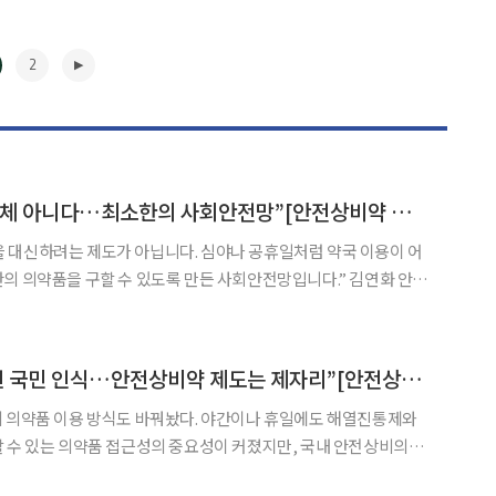
2
“안전상비약 약국 대체 아니다…최소한의 사회안전망”[안전상비약 갑론을박③]
 대신하려는 제도가 아닙니다. 심야나 공휴일처럼 약국 이용이 어
의약품을 구할 수 있도록 만든 사회안전망입니다.” 김연화 안전
장은 최근 본지와의 인터뷰에서 정부가 추진하는 안전상비의약품
더 많이 팔자는 것이 아니라 국민 건강권을 보장하기 위한 제도 개
▶
“코로나19 후 달라진 국민 인식…안전상비약 제도는 제자리”[안전상비약 갑론을박②]
의 의약품 이용 방식도 바꿔놨다. 야간이나 휴일에도 해열진통제와
 수 있는 의약품 접근성의 중요성이 커졌지만, 국내 안전상비의약
 이후 사실상 제자리걸음을 이어가고 있다. 전문가들은 변화한 의료환