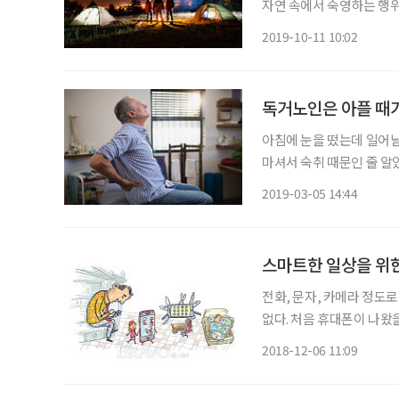
자연 속에서 숙영하는 행위
할 수 있다. 등산 중심의
2019-10-11 10:02
중에 먹고 자는 행위라면,
독거노인은 아플 때
아침에 눈을 떴는데 일어날
마셔서 숙취 때문인 줄 알았
증으로 알았다. 그런데 너
2019-03-05 14:44
다. 일주일 전에 맞은 
스마트한 일상을 위한
전화, 문자, 카메라 정도
없다. 처음 휴대폰이 나왔
쳐나는 시대다. 조금만 관
2018-12-06 11:09
다능한 앱들을 알아가는 재