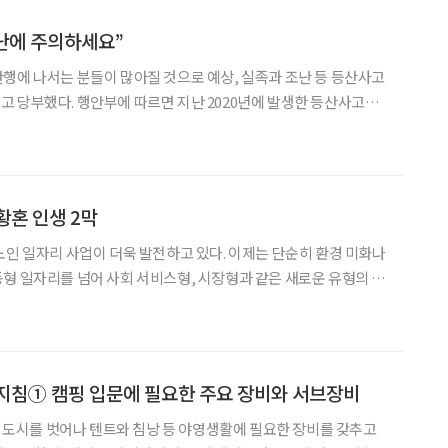
조난에 주의하세요”
행에 나서는 분들이 많아질 것으로 예상, 실족과 조난 등 등산사고
 2020년에 발생한 등산사고는
(사망 124명, 부상 4449명)의 인명피해가 발생했다. 등산사고 8454
은 3~5월 사이 봄철에 발생했으며
황혼 인생 2막
노인 일자리 사업이 더욱 발전하고 있다. 이제는 단순히 환경 미화나
자리를 넘어 사회 서비스형, 시장형과 같은 새로운 유형의 일
기 배송, 농산물 재배, 취약계층 돌봄 등 보다 다양해진 일자리 현장
삶의 활력을 찾은 두 번째 청춘들을 만났다.
지침① 캠핑 입문에 필요한 주요 장비와 서브장비
집과 도시를 벗어나 텐트와 침낭 등 야영생활에 필요한 장비를 갖추고