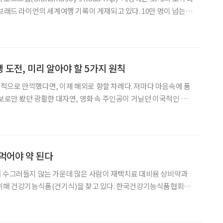
브래드 라이언의 세계여행 기록이 게재되고 있다. 10만 명이 넘는 팔
응원한다. 그들처럼 조부모와 손주가 여행하는 경우가 늘고 있다. 조
 세대(Generation)를
 도전, 미리 알아야 할 5가지 원칙
으로 만끽했다면, 이제 해외로 향할 차례다. 저마다 마음속에 품
화보로만 봤던 광활한 대자연, 영화 속 주인공이 거닐던 이국적인 거
다는 세계 3대 디저트…. 로망으로만 간직했던 모든 것을 ‘자유’의 날
 막 해외 자유여행의 첫발을 내딛는 이들에게 도움이 될
먹어야 약 된다
럼 수그러들지 않는 가운데 많은 사람이 재택치료 대비용 상비약과
 위해 건강기능식품(건기식)을 찾고 있다. 한국건강기능식품협회
장 규모는 2016년 3조 5563억 원, 2020년 4조 9273
54억 원으로 가파르게 성장했다. 건강기능식품 섭취가 점점