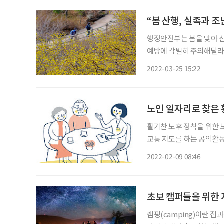
“봄 산행, 실족과 
행정안전부는 봄을 맞아 산
예방에 각별히 주의해달라고 당부했다. 행안부에 따르면 지난
총 8454건으로, 4573명
2022-03-25 15:22
건 중 2127건(약 25%)
노인 일자리로 찾은 
활기찬 노후 정착을 위한 
교통 지도를 하는 공익활동형 일
자리가 등장했다. 음식 정
2022-02-09 08:46
을 들여다보고, 그 속에서 
초보 캠퍼들을 위한 
캠핑(camping)이란 