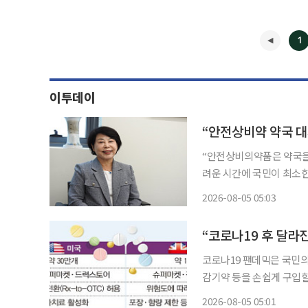
1
이투데이
“안전상비의약품은 약국을
려운 시간에 국민이 최소한의 
상비약시민네트워크 위원
2026-08-05 05:03
품목 확대를 두고 “약을 
◀
선”이
코로나19 팬데믹은 국민
감기약 등을 손쉽게 구입할
품 제도는 2012년 도입
2026-08-05 05:01