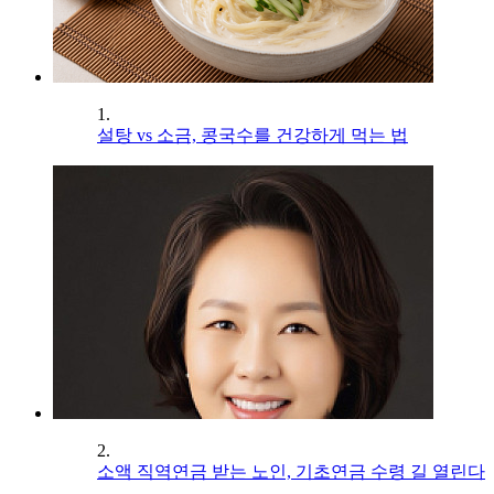
1.
설탕 vs 소금, 콩국수를 건강하게 먹는 법
2.
소액 직역연금 받는 노인, 기초연금 수령 길 열린다