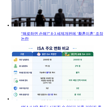
“해로하면 손해?” 8·3 세제개편에 ‘황혼이혼’ 조장
논란