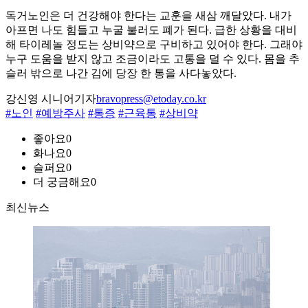
독거노인은 더 건강해야 한다는 교훈을 새삼 깨달았다. 내가
아프면 나도 힘들고 누굴 불러도 폐가 된다. 급한 상황을 대비
해 타이레놀 정도는 상비약으로 구비하고 있어야 한다. 그래야
누구 도움을 받지 않고 조금이라도 고통을 덜 수 있다. 몸을 추
슬러 밖으로 나간 김에 당장 한 통을 사다놓았다.
강신영 시니어기자
bravopress@etoday.co.kr
#노인
#예방주사
#통증
#근육통
#상비약
좋아요
0
화나요
0
슬퍼요
0
더 궁금해요
0
최신뉴스