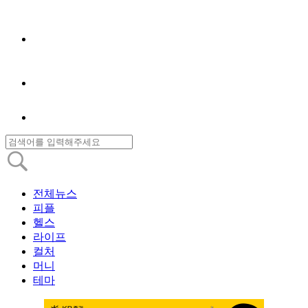
전체뉴스
피플
헬스
라이프
컬처
머니
테마