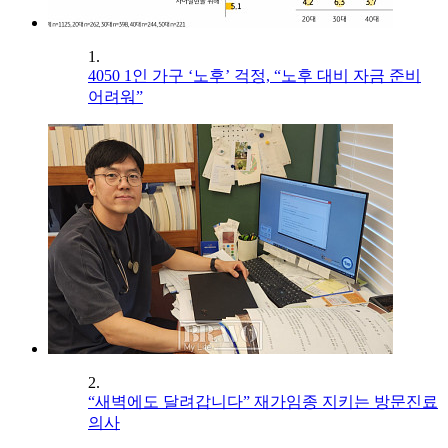
1.
4050 1인 가구 ‘노후’ 걱정, “노후 대비 자금 준비
어려워”
2.
“새벽에도 달려갑니다” 재가임종 지키는 방문진료
의사