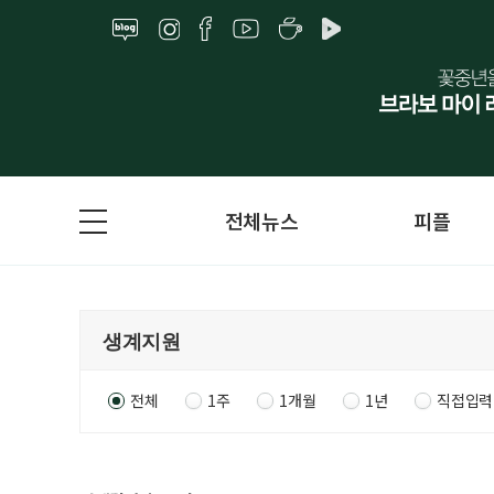
전체뉴스
피플
전체
1주
1개월
1년
직접입력