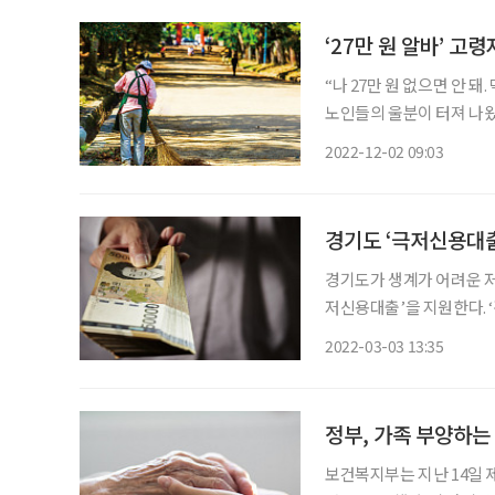
‘27만 원 알바’ 
“나 27만 원 없으면 안 
노인들의 울분이 터져 나왔
누군가에게는 생계와 직결
2022-12-02 09:03
를 알아봤다. 지
경기도 ‘극저신용대출
경기도가 생계가 어려운 저
저신용대출’을 지원한다. 
제도권 금융기관에서 대출을
2022-03-03 13:35
정부, 가족 부양하는 
보건복지부는 지난 14일 