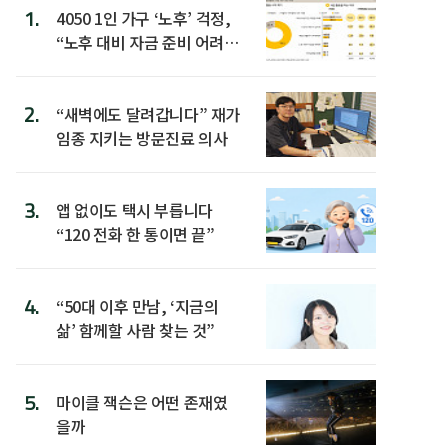
1.
4050 1인 가구 ‘노후’ 걱정,
“노후 대비 자금 준비 어려
워”
2.
“새벽에도 달려갑니다” 재가
임종 지키는 방문진료 의사
3.
앱 없이도 택시 부릅니다
“120 전화 한 통이면 끝”
4.
“50대 이후 만남, ‘지금의
삶’ 함께할 사람 찾는 것”
5.
마이클 잭슨은 어떤 존재였
을까