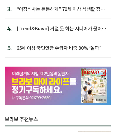
3.
“아침식사는 든든하게” 70세 이상 식생활 점수
가장 높아
4.
[Trend&Bravo] 거절 못 하는 시니어가 끊어야
할 행동 5
5.
65세 이상 국민연금 수급자 비중 80% ‘돌파’
브라보 추천뉴스