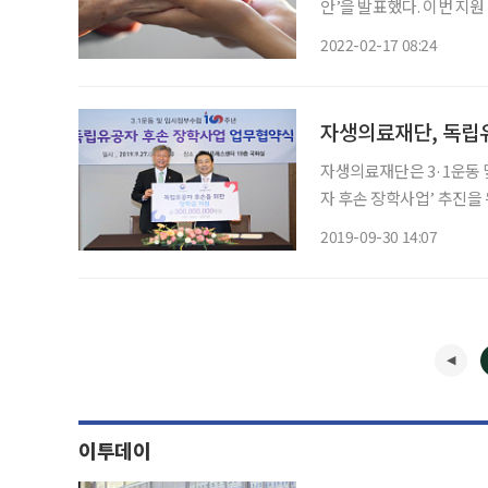
안’을 발표했다. 이번 지원
carer)’에 대한 첫 번
2022-02-17 08:24
자생의료재단, 독립유
자생의료재단은 3·1운동 
자 후손 장학사업’ 추진을 위한 업무협약
터 19층에서 열린 협약식
2019-09-30 14:07
롯한 양 기관 주요 관계자
이투데이