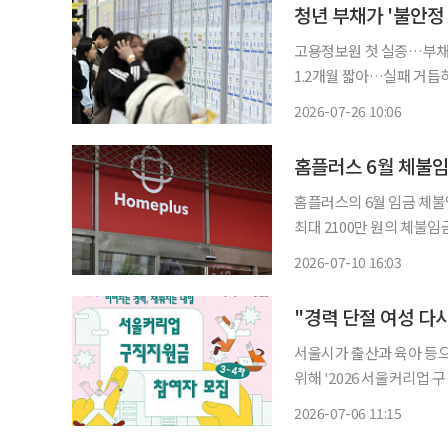
청년 부채가 '불안정
고용정보원 첫 실증…부채 
1.2개월 짧아…실패 거듭
상환 기준 대폭 높여야" 청년층이 짊어진 부채가 쫓기듯 취업 시기를 앞당기게 만들고, 이 과
2026-07-26 10:06
정에서 겪는 구직 실패와 
홈플러스 6월 체불임금
홈플러스의 6월 임금 체불
최대 2100만 원의 체불임금 대지
은 10일 오후 정부세종
2026-07-10 16:03
참석한 가운데 홈플러스 관
서울시가 출산과 육아 등으
위해 '2026 서울커리업 구
간은 7일부터 8월 18일까지다. '서울커리업 구직지원금'은 경력보유여성의 
2026-07-06 11:15
을 지원하는 시 대표 일자리