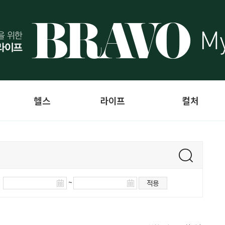
헬스
라이프
컬처
~
적용