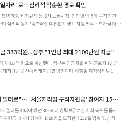
 일자리'로⋯심리적 악순환 경로 확인
청년 70% 비정규직 등 '2차 노동시장' 진입빚 압박에 구직 기간
하며 심리적 동기 '뚝'"졸업 후 전환기 생계 지원 필수…학자금 대출
◀
▶
심리적 위축이 결국 불안정한 일자리로 내몬다는 연구
 333억원...정부 "1인당 최대 2100만원 지급"
액이 333억 원으로 확인됐다. 정부는 임금체불 피해 근로자 1인당
급금을 신속하게 지급할 방침이다. 이형일 재정경제부 1차관
청사에서 고용노동부, 중소벤처기업부, 금융위원회, 금융감독원 등이
련 관계기관 전담반(TF) 회의를 개최했다. 회의에선
"경력 단절 여성 다시 일터로"… '서울커리업 구직지원금' 참여자 1500명 모집
로 일터를 떠나야 했던 30~50대 경력보유여성 사회 복귀를 돕기
직지원금' 3·4차 참여자 1500명을 모집한다고 6일 밝혔다. 신청 기
경제활동 재진입
 사업이다. 2023년 첫 도입 이후 현재까지