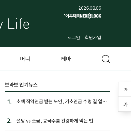
2026.08.06
로그인
회원가입
머니
테마
브라보 인기뉴스
가
1.
소액 직역연금 받는 노인, 기초연금 수령 길 열린
가
다
2.
설탕 vs 소금, 콩국수를 건강하게 먹는 법