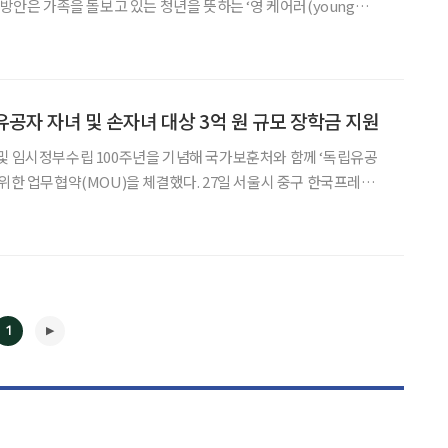
 방안은 가족을 돌보고 있는 청년을 뜻하는 ‘영 케어러(young
째 국가적 대책이다. 이로 인해 영케어러 청년으로부터 돌봄을 받는 노인
도 수혜를 볼 것으로 보인다. 영케어러란 장애, 정신‧신체 질병, 약물
공자 자녀 및 손자녀 대상 3억 원 규모 장학금 지원
및 임시정부수립 100주년을 기념해 국가보훈처와 함께 ‘독립유공
(MOU)을 체결했다. 27일 서울시 중구 한국프레스센
에는 자생의료재단 박병모 이사장, 국가보훈처 박삼득 처장 등을 비
들이 참석했다. 이번 장학사업은 독립유공자 후손들을 장
1