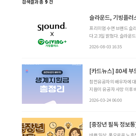
검색결과 총
9
건
슬라운드, 기빙플러스
프리미엄 수면 브랜드 슬라
다고 3일 밝혔다. 슬라운드(SLOUND)는 2024년부터 기빙플러스를 통해 꾸준히 물품 기부
를 실천해왔으며, 현재까지
2026-08-03 16:35
립 
[카드뉴스] 80세 
참전유공자의 배우자에 대
지원이 유공자 사망 이후 
포함해 생활 안정을 돕고, 지원의
2026-03-24 06:00
게는 매월 일정 금액이 지
[중장년 필독 정보통]
바쁜 일상, 풍요로운 노후