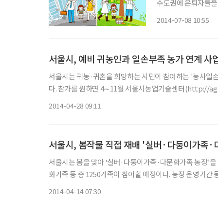
수도권에 은퇴자들을 
村)이 지속적으로 늘
2014-07-08 10:55
서울시, 예비 귀농인과 일손부족 농가 연계 사
서울시는 귀농·귀촌을 희망하는 시민이 참여하는 '농사일손
다. 참가를 원하면 4∼11월 서울시농업기술센터(http://agro.seoul.go.kr/) 또는 1365자원봉사자포털(www.1365.go.kr)로 신청
서를 내면 된다. 일손이 필요한 농가가 인력을 요청하면 
2014-04-28 09:11
서울시, 봄작물 직접 재배 '실버·다둥이가족·
서울시는 봄을 맞아 ‘실버·다둥이가족·다문화가족 농장’을 개장한다고 밝혔다. 올해 다문화가족 농장에는 실버·다둥이가족·다문
화가족 등 총 1250가족이 참여할 예정이다. 농장 운영기간 동안, 참여회원들은 봄에 재배하는 농작물 재배교육을 받고 봄작물을 직
접 심는 것을 체험하게 된다. ‘실버농장‘은 65세 이상 어
2014-04-14 07:30