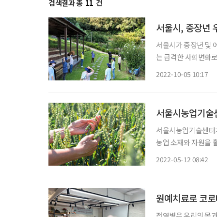
검색결과 총
11
건
서울시, 중장년 
서울시가 중장년 및 
는 급격한 사회변화로
치유농업을 통해 시민들
2022-10-05 10:17
농업’이란 농업자원을
서울시농업기술센
서울시농업기술센터가 ‘2
농업 소재와 자원을 
는 △치유농업 프로그
2022-05-12 08:42
무를 담
원예치료로 코로
전염병은 우리의 몸과 