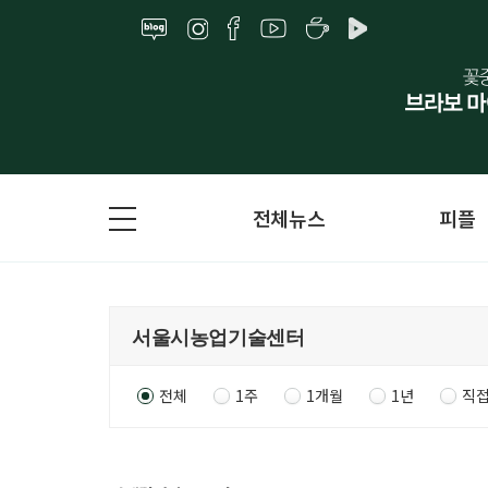
전체뉴스
피플
전체
1주
1개월
1년
직