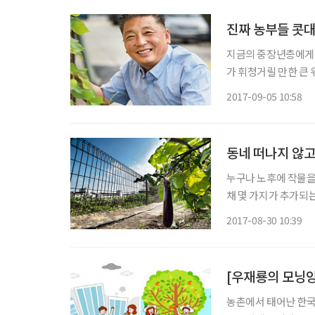
진짜 농부들 콧
지금의 중장년층에게 커
가 휘청거릴 만한 큰 위기 앞에선 속수
있었죠. 인쇄업이 사
2017-09-05 10:58
수 없었죠. 그래서 결
동네 떠나지 않고
누구나 노후에 작물을 
채 몇 가지가 추가되는
간의 용돈까지 벌 수 
2017-08-30 10:39
시골로 내려가야만 가능
농촌에서 태어난 한국