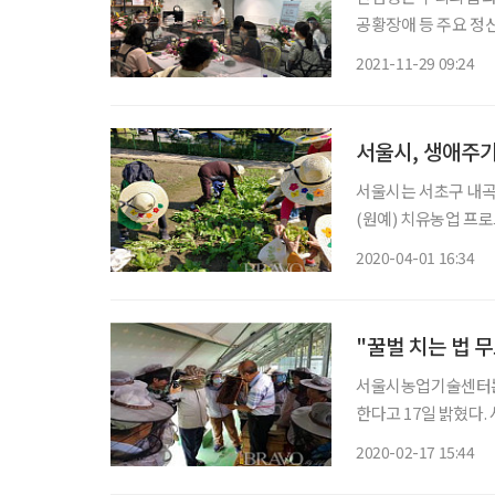
공황장애 등 주요 정신
자의 1인당 진료비도 
2021-11-29 09:24
려’와 ‘치유’의 개
서울시, 생애주
서울시는 서초구 내곡
(원예) 치유농업 프로그램
원은 서울시민으로 청소년
2020-04-01 16:34
세 이상) 30명, 총 
"꿀벌 치는 법 
서울시농업기술센터는 
한다고 17일 밝혔다. 서울시민을 대상으로 양봉산업 종사자•창업희망자 등 총 30명을 모집한
다. 2월 24일부터 
2020-02-17 15:44
결과발표는 3월 12