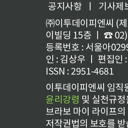
공지사항
ㅣ
기사제
㈜이투데이피엔씨 (제호
이빌딩 15층 ㅣ ☎ 02)
등록번호 : 서울아02992
인 : 김상우 ㅣ 편집인
ISSN : 2951-4681
이투데이피엔씨 임직원
윤리강령
및 실천규정을
브라보 마이 라이프의
저작권법의 보호를 받