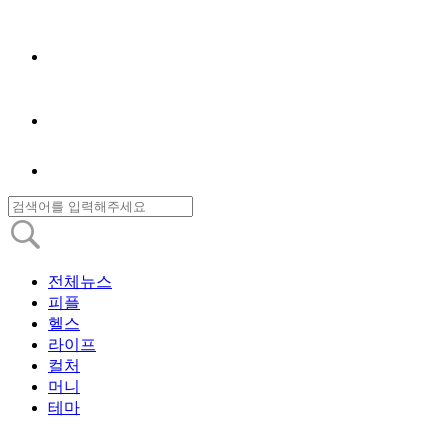
전체뉴스
피플
헬스
라이프
컬처
머니
테마