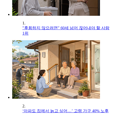
1.
"후회하지 않으려면" 60세 넘어 끊어내야 할 사람
1위
2.
‘아파도 집에서 늙고 싶어…’ 고령 가구 40% 노후