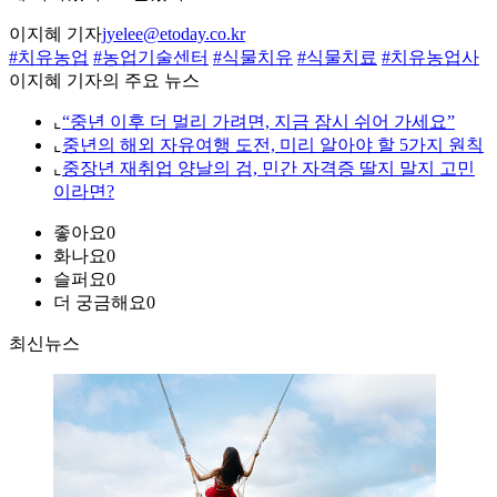
이지혜 기자
jyelee@etoday.co.kr
#치유농업
#농업기술센터
#식물치유
#식물치료
#치유농업사
이지혜 기자의 주요 뉴스
⌞
“중년 이후 더 멀리 가려면, 지금 잠시 쉬어 가세요”
⌞
중년의 해외 자유여행 도전, 미리 알아야 할 5가지 원칙
⌞
중장년 재취업 양날의 검, 민간 자격증 딸지 말지 고민
이라면?
좋아요
0
화나요
0
슬퍼요
0
더 궁금해요
0
최신뉴스