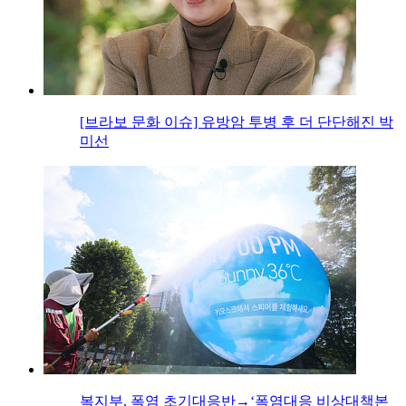
[브라보 문화 이슈] 유방암 투병 후 더 단단해진 박
미선
복지부, 폭염 초기대응반→‘폭염대응 비상대책본