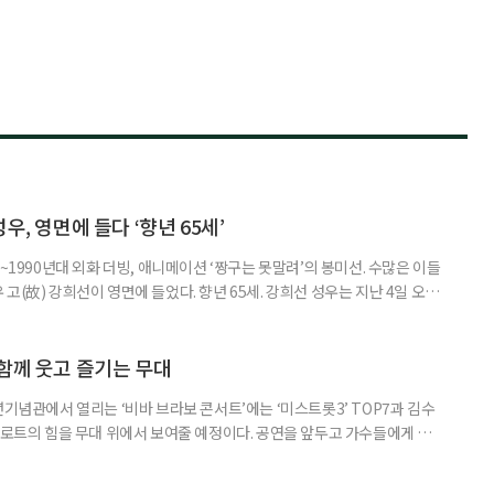
우, 영면에 들다 ‘향년 65세’
~1990년대 외화 더빙, 애니메이션 ‘짱구는 못말려’의 봉미선. 수많은 이들
고(故) 강희선이 영면에 들었다. 향년 65세. 강희선 성우는 지난 4일 오전
6일 오전 7시 40분 서울성모병원 장례식장에서 엄수됐으며, 장지는 용인공
1년 대장암 진단을 받은 뒤 암이 간으로 전이돼 항암 치료를 이어왔다. 투병
 이어간 그의 모습은 많은 이들에게 깊은 울림을 남겼
함께 웃고 즐기는 무대
년기념관에서 열리는 ‘비바 브라보 콘서트’에는 ‘미스트롯3’ TOP7과 김수
 트로트의 힘을 무대 위에서 보여줄 예정이다. 공연을 앞두고 가수들에게 트로
음, 그리고 이번 공연에 대한 기대를 들어봤다. 김소연에게 무대는 가장 행복
에서 준우승을 하며 ‘트로트’라는 장르와 본격적으로 인연을 맺었다. 김소연