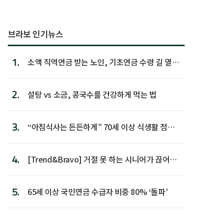
브라보 인기뉴스
1.
소액 직역연금 받는 노인, 기초연금 수령 길 열린
다
2.
설탕 vs 소금, 콩국수를 건강하게 먹는 법
3.
“아침식사는 든든하게” 70세 이상 식생활 점수
가장 높아
4.
[Trend&Bravo] 거절 못 하는 시니어가 끊어야
할 행동 5
5.
65세 이상 국민연금 수급자 비중 80% ‘돌파’