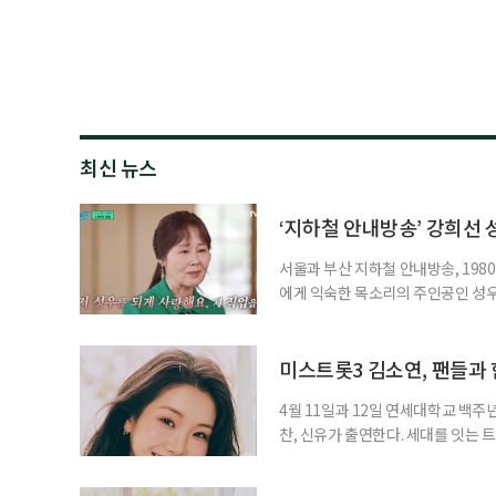
최신 뉴스
‘지하철 안내방송’ 강희선 성
서울과 부산 지하철 안내방송, 1980
에게 익숙한 목소리의 주인공인 성우 
2시께 지병으로 별세했다. 발인은 
원 아너스톤이다. 고인은 지난 202
중에도 녹음실을 지키며 성우 활동을
미스트롯3 김소연, 팬들과 
4월 11일과 12일 연세대학교 백주
찬, 신유가 출연한다. 세대를 잇는
트를 선택한 이유와 팬들을 향한 마
한 순간이다. 그는 트로트 경연대회