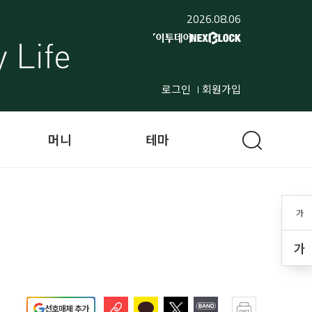
2026.08.06
로그인
회원가입
머니
테마
가
가
선호매체 추가