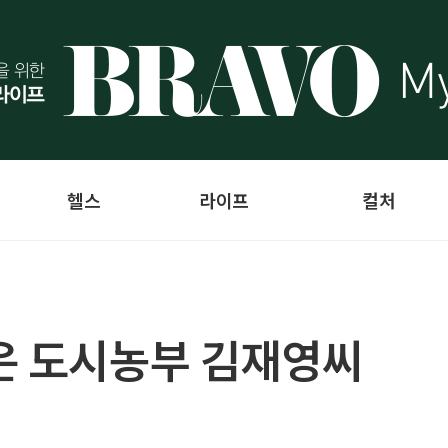
헬스
라이프
컬처
은 도시농부 김재영씨