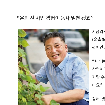
“은퇴 전 사업 경험이 농사 밑천 됐죠”
지금의 
(金宰永
책이었다
“원래는
산업이기
지할 수
어요.”
원래 생