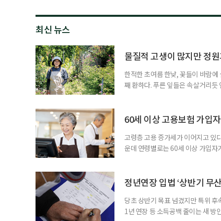
최신 뉴스
물질적 고생이 많지만 정원
한적한 초여름 한낮, 꽃들이 바람에
째 환하다. 푸른 잎들은 속살거리듯
내속리면 법주사 초입의 명물 ‘속리산 
이다. 정혜린이 정원을 만든 건 꽃에
삶을 과감하게 리셋하기 위해 서울을 
60세 이상 고용보험 가입자 
고령층 고용 증가세가 이어지고 있다
운데 연령별로는 60세 이상 가입자
고용노동부가 13일 발표한 ‘2026
자는 1585만5000명으로 전년 동월
연속 20만 명 후반대 증가를 이어갔
정년연장 입법 ‘상반기 무산
당초 상반기 목표 넘겼지만 특위 후속
1년 연장 등 소득공백 줄이는 새 