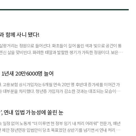
과 함께 사니 됐다!
 살랑거리는 정원으로 들어선다. 화초들이 길어 올린 색과 빛으로 공간이 통
 연신 살을 맞비빈다. 화려한 태깔과 발랄한 생기가 가득한 정원이다. 보은군
정이품송’ 근처에 있다. 귀촌인 정혜린(57, ‘수풀리에’ 대표)이 가꾼 정원
 쏠리는 취향을 양껏 즐기기 위함이 아니었다. 사업 용도로 정원을 꾸렸다.
뒤로하고 시골 생활을 시작한 지 올해로 16년째. 그간
1년새 20만6000명 늘어
. 고용보험 상시가입자는 6개월 연속 20만 명 후반대 증가세를 이어간 가
가 대부분을 차지했다. 청년층 가입자가 감소한 것과는 대조되는 모습이다.
년 6월 고용행정 통계로 본 노동시장 동향’에 따르면 6월 고용보험 상시가입
보다 26만4000명(+1.7%) 증가했다. 고용보험 가입자는 올해 들어 6개월
다. 연령별로 보면 60세 이상 고용보험 가입자수는 29
’, 연내 입법 가능성에 쏠린 눈
 일정 없어 노동계 “더 미루면 현 정부 임기 내 처리 어려워” 전문가, 매년
방안 제안 정년연장 입법안이 당초 목표였던 상반기를 넘기면서 연내 처리 여