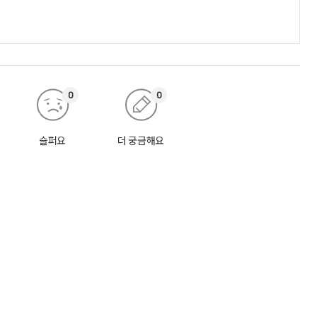
0
0
슬퍼요
더 궁금해요