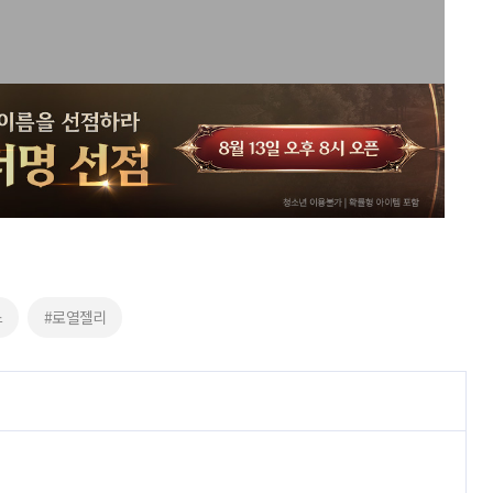
스
#로열젤리