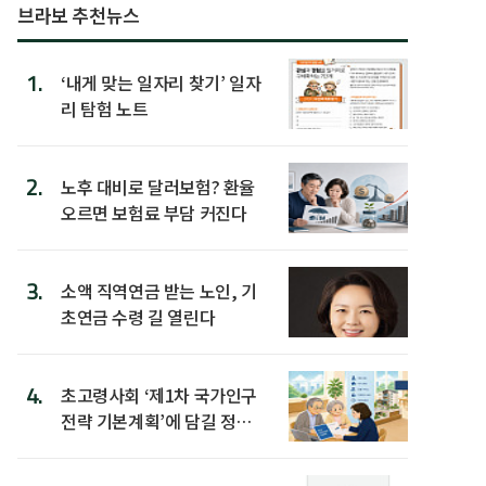
브라보 추천뉴스
1.
‘내게 맞는 일자리 찾기’ 일자
리 탐험 노트
2.
노후 대비로 달러보험? 환율
오르면 보험료 부담 커진다
3.
소액 직역연금 받는 노인, 기
초연금 수령 길 열린다
4.
초고령사회 ‘제1차 국가인구
전략 기본계획’에 담길 정책
은