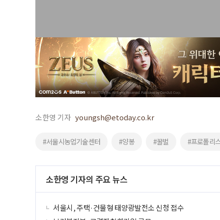
소한영 기자
youngsh@etoday.co.kr
#서울시농업기술센터
#양봉
#꿀벌
#프로폴리
소한영 기자의 주요 뉴스
서울시, 주택·건물형 태양광발전소 신청 접수