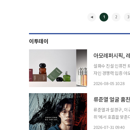
1
2
3
이투데이
아모레퍼시픽, 
설화수 진설 인퓨전 트
자인 경쟁력 입증 아모레퍼시픽은 '설화수 진설 인퓨전 트리트먼트'와 '롱테이크 오 드 퍼
퓸'이 '2026 레드닷 
2026-08-05 10:28
◀
류준열 얼굴 훔친
류준열과 설경구, 이
쥐’에서 호흡을 맞춘다. 넷플릭스는 시리즈 ‘들쥐’를 8월 28일 공개한다고 밝히며 티
와 예고편을 31일 공개했다. ‘들쥐’는 쥐가 사람의 손톱을 먹으면 그
2026-07-31 09:40