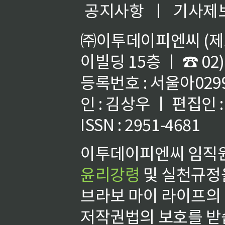
공지사항
ㅣ
기사제
㈜이투데이피엔씨 (제호
이빌딩 15층 ㅣ ☎ 02)
등록번호 : 서울아02992
인 : 김상우 ㅣ 편집인
ISSN : 2951-4681
이투데이피엔씨 임직원
윤리강령
및 실천규정을
브라보 마이 라이프의
저작권법의 보호를 받