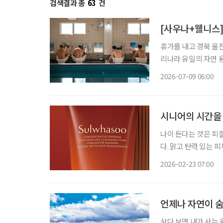
검색결과 총
63
건
[사우나+웰니스]
휴가를 내고 경북 울
리나라 유일의 자연 
고 욕장을 찾은 어르
2026-07-09 06:00
와 셀럽, 전시가 모인
시니어의 시간을
나이 든다는 것은 피
다. 맑고 탄력 있는 
컨디션. 시니어가 바
2026-02-23 07:00
을 붙잡아두는 관리다
언제나 자연이 숨
살다 보면 내가 사는 