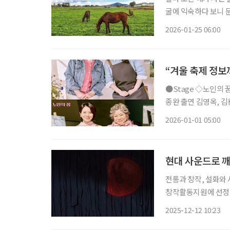
굴에 익숙하다 보니 
그리움을 늘어놓으며 나도 모르는 
2026-01-25 06:00
로운 한 해의 시작이다
“겨울 축제 정보
●Stage ◇노인의 꿈 일정 1월 9일 ~ 3월 22일 장소 LG아트센터 서울 U+ 스테이지 연출 성
종완 출연 김영옥, 김용림, 손숙, 하희라, 이일화, 신은정 등 연극 ‘노인의 꿈’은 작은 미술학원
을 운영하는 봄희가 
2026-01-01 05:00
며 시작한다. 작품은
현대 사운드로 깨
전통과 창작, 설화와
창작활동지원에 선정된
일(일) 오후 6시, 
2025-12-12 10:23
순 배포된다. ‘동지;