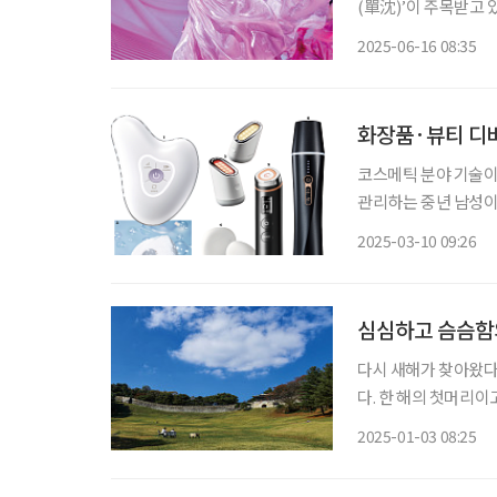
(單沈)’이 주목받고 
품으로, 한국 전통문화의 미학을 현
2025-06-16 08:35
화장품·뷰티 디
코스메틱 분야 기술이
관리하는 중년 남성이
화장품과 뷰티 디바이
2025-03-10 09:26
심심하고 슴슴함
다시 새해가 찾아왔다
다. 한 해의 첫머리
대가 새하얗고, 짙푸
2025-01-03 08:25
겠다. 벼르고 벼르지 