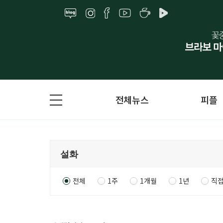
전체뉴스
피플
전체
1주
1개월
1년
직