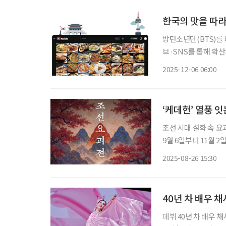
한국의 맛을 따
방탄소년단(BTS)를 
브·SNS를 통해 확산
시 글로벌 관심의 중
2025-12-06 06:00
늘고 있으며, 정부도
‘케데헌’ 열풍 
조선 시대 설화 속 요
9월 6일부터 11월 2일까지 서울 홍대에
으로 한 8종의 요괴를 실
2025-08-26 15:30
이 열리며 시작한다. 
40년 차 배우 
데뷔 40년 차 배우