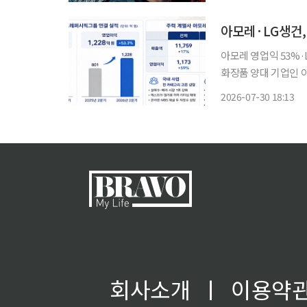
변한다는 ‘손톱 먹은 
아모레·LG생건
아모레 영업익 53%·
화장품 양대 기업인 
에 힘입어 올해 2분
2026-07-30 18:13
라와 코스트코 등 현
회사소개
ㅣ
이용약