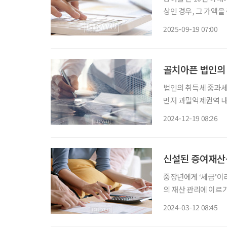
상인 경우, 그 가액
다. 동일인이 아닌 
2025-09-19 07:00
골치아픈 법인의 
법인의 취득세 중과세
먼저 과밀억제권역 내
대해 중과세가 적용된다
2024-12-19 08:26
시로 본점·지점 전입에
신설된 증여재산공
중장년에게 ‘세금’이
의 재산 관리에 이르
무사를 통해 세금에 관한 다양
2024-03-12 08:45
산율은 해결해야 할 