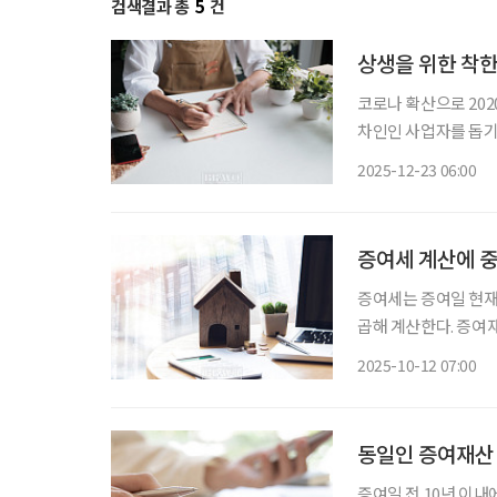
검색결과 총
5
건
상생을 위한 착
코로나 확산으로 202
차인인 사업자를 돕기
으로 임대인에게 부여
2025-12-23 06:00
액공제 혜택을 도입한 
증여세 계산에 
증여세는 증여일 현
곱해 계산한다. 증여
소다. ​증여세는 기본적으로 증여를 받는 자(이하 수증자)를 기준으로 계산한다. 상속세 및 증
2025-10-12 07:00
여세법에 의하면, 증
동일인 증여재산 
증여일 전 10년 이내