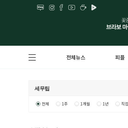
전체뉴스
피플
전체
1주
1개월
1년
직