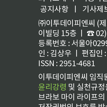
공지사항
ㅣ
기사제
㈜이투데이피엔씨 (제호
이빌딩 15층 ㅣ ☎ 02)
등록번호 : 서울아02992
인 : 김상우 ㅣ 편집인
ISSN : 2951-4681
이투데이피엔씨 임직원
윤리강령
및 실천규정을
브라보 마이 라이프의
저작권법의 보호를 받