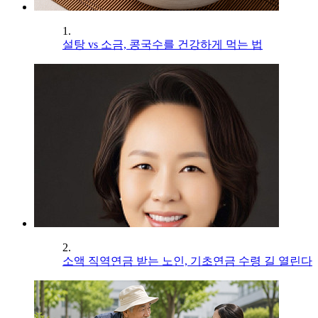
1.
설탕 vs 소금, 콩국수를 건강하게 먹는 법
2.
소액 직역연금 받는 노인, 기초연금 수령 길 열린다