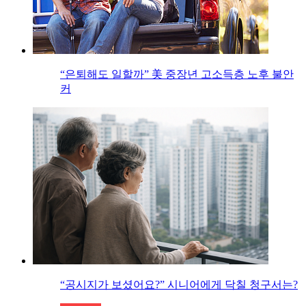
“은퇴해도 일할까” 美 중장년 고소득층 노후 불안
커
“공시지가 보셨어요?” 시니어에게 닥칠 청구서는?