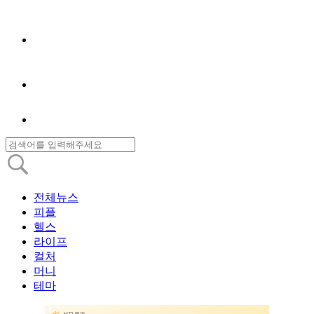
전체뉴스
피플
헬스
라이프
컬처
머니
테마