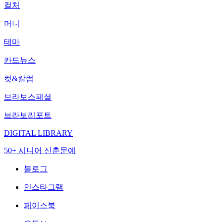
컬처
머니
테마
카드뉴스
컷&칼럼
브라보스페셜
브라보리포트
DIGITAL LIBRARY
50+ 시니어 신춘문예
블로그
인스타그램
페이스북