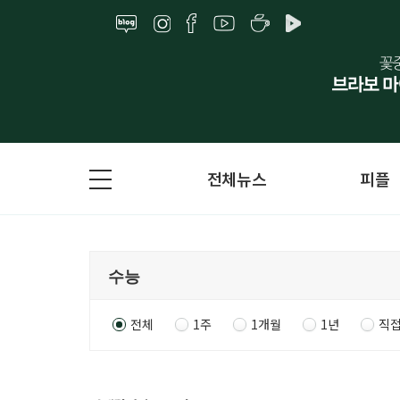
전체뉴스
피플
전체
1주
1개월
1년
직