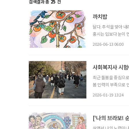
검색결과 총
25
건
까치밥
달다. 추석을 맞아 
홍시는 입보다 눈이 먼
진다. 홍시는 감나무 
2026-06-13 06:00
법이 없다. 가지를 살
사회복지사 시험에
최근 돌봄을 중심으로
봄 인력의 부족으로 
이 앞다퉈 이뤄지고 있
2026-01-19 13:24
과는 어
[‘나의 브라보! 
살면서 나의 노력이나 의지로 해