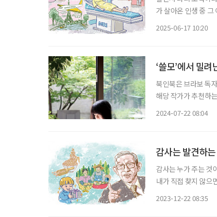
가 살아온 인생 중 그 
1차 코로나 예방접종을 
2025-06-17 10:20
주 후부터 나의 왼쪽
‘쓸모’에서 밀려
북인북은 브라보 독자
해당 작가가 추천하는
나이래. 여기저기 삐거덕거리면서 고장 나는 데 생기고, 마음은 공허하고. 살아 뭣하나, 싶은
2024-07-22 08:04
감사는 발견하는
감사는 누가 주는 것
내가 직접 찾지 않으
로 마무리해보면 어떨
2023-12-22 08:35
고, 김밥에 사이다 