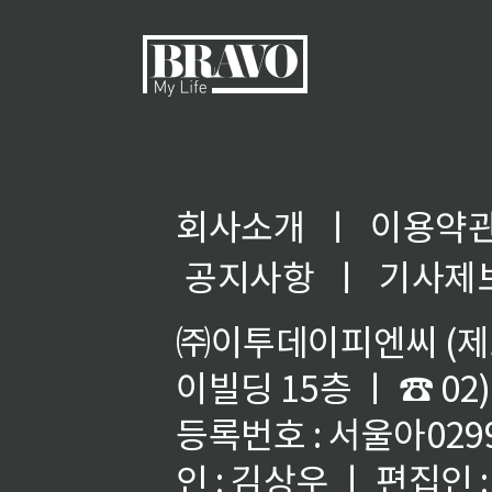
회사소개
ㅣ
이용약
공지사항
ㅣ
기사제
㈜이투데이피엔씨 (제호
이빌딩 15층 ㅣ ☎ 02)
등록번호 : 서울아02992
인 : 김상우 ㅣ 편집인