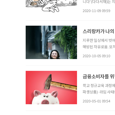
니다'(다다서재)는 
아낸 한 여자의 인생을
2020-11-09 09:59
신의 삶을 다듬어간 저
스리랑카가 나의
지루한 일상에서 벗어
해방된 자유로움. 모
관대함. 도취할 수밖
2020-10-05 09:10
성 충전이 가능한 게 
금융소비자를 위
학교 정규교육 과정에
파생상품)·라임 사태
교육협의회는 개인이 
2020-05-01 09:54
개선 기본방향’을 의