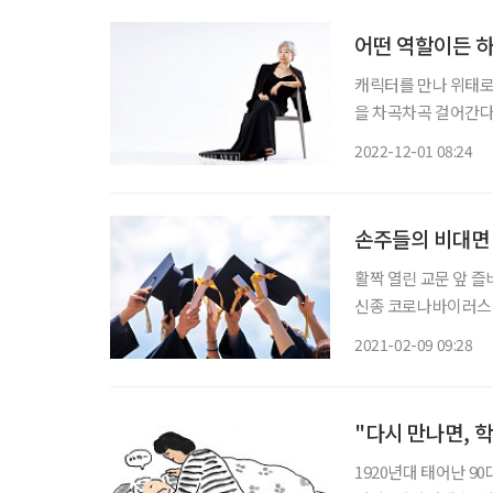
어떤 역할이든 하
캐릭터를 만나 위태로
을 차곡차곡 걸어간다
을 내딛도록 인도한다. 연기가
2022-12-01 08:24
하고 싶어요.” 수줍은
손주들의 비대면 
활짝 열린 교문 앞 
신종 코로나바이러스 감염증
첫 확진자가 발생한 
2021-02-09 09:28
로 인해 사람들의 사
"다시 만나면, 학
1920년대 태어난 90