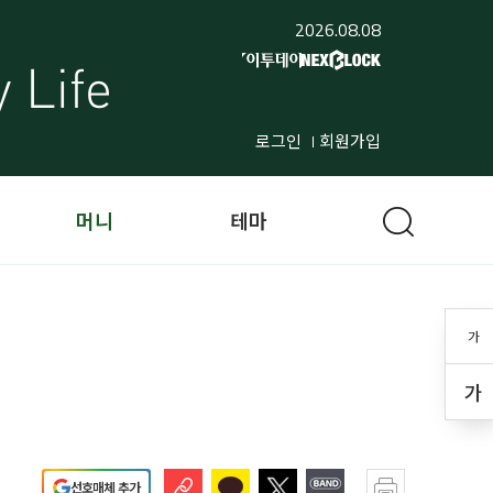
2026.08.08
로그인
회원가입
머니
테마
가
가
선호매체 추가