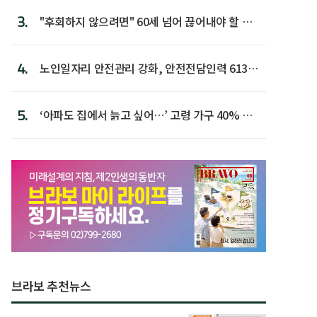
3.
"후회하지 않으려면" 60세 넘어 끊어내야 할 사
람 1위
4.
노인일자리 안전관리 강화, 안전전담인력 613명
첫 배치
5.
‘아파도 집에서 늙고 싶어…’ 고령 가구 40% 노
후 주택이라 어...
브라보 추천뉴스