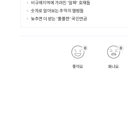
비규제지역에 가려진 '알짜' 호재들
숫자로 알아보는 추억의 앨범들
늦추면 더 받는 '똘똘한' 국민연금
0
0
좋아요
화나요