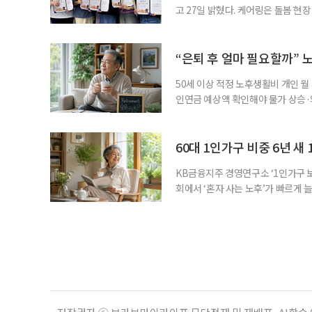
고 27일 밝혔다. 케어링은 돌봄 
기 위해 매년 명예 요양보호사를 선
동안 돌본 사례 등을 기준으로 각 
점에서 선정된 요양보호사들에게 위
“은퇴 후 얼마 필요할까” 
지식
50세 이상 적정 노후생활비 개인 월
인연금 예상액 확인해야 물가 상승·
를 맞아 은퇴를 앞둔 중장년층의 가장
액을 노후자금으로 마련하는 것보다 
준비의 출발점이라는 조언이 나온다
60대 1인가구 비중 6년 새 
KB금융지주 경영연구소 ‘1인가구 보
회에서 ‘혼자 사는 노후’가 빠르게 늘
승하면서 고령층의 주거와 돌봄, 건강
KB금융지주 경영연구소가 최근 발표한
804만5000가구로 전체 가구의 36