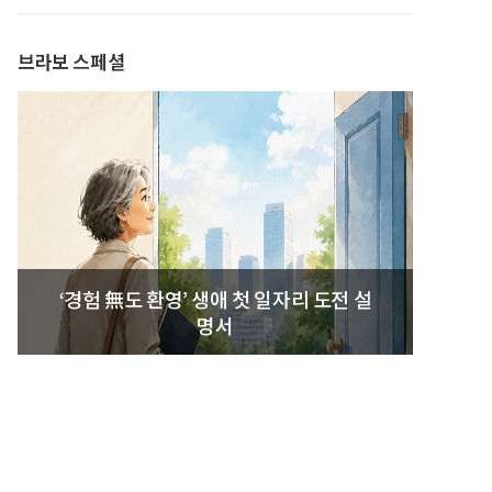
발간
브라보 스페셜
‘경험 無도 환영’ 생애 첫 일자리 도전 설
명서