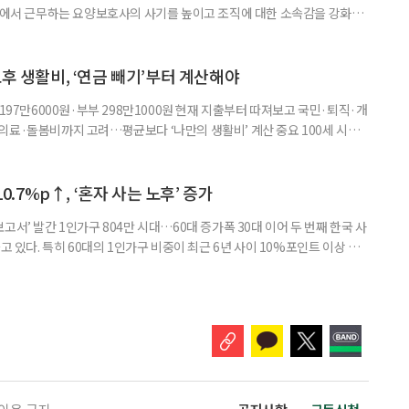
현장에서 근무하는 요양보호사의 사기를 높이고 조직에 대한 소속감을 강화하
정하고 있다. 돌봄 난도가 높은 어르신을 담당하거나 한 명의 어르신을 오랫
지역본부장의 추천을 받아 선정한다. 올해는 광주와 부산을 비롯한 전국 직영
촉장과 감사 편지를 전달했다. 우수 요양보호사들이 현장에서 쌓은 돌봄
노후 생활비, ‘연금 빼기’부터 계산해야
 197만6000원·부부 298만1000원 현재 지출부터 따져보고 국민·퇴직·개
의료·돌봄비까지 고려…평균보다 ‘나만의 생활비’ 계산 중요 100세 시대
 큰 고민 중 하나는 ‘노후에 한 달에 얼마가 필요할까’다. 막연히 일정한 금
은퇴 후 필요한 생활비와 받을 수 있는 연금을 먼저 계산해 보는 것이 노후
. 조고은 하나금융연구소 하나더넥스트연구센터 수석연구원은 은퇴
10.7%p↑, ‘혼자 사는 노후’ 증가
고서’ 발간 1인가구 804만 시대…60대 증가폭 30대 이어 두 번째 한국 사
고 있다. 특히 60대의 1인가구 비중이 최근 6년 사이 10%포인트 이상 상
, 경제적 안정 등을 1인가구 관점에서 바라봐야 할 필요성이 커지고 있다.
 ‘2026 한국 1인가구 보고서’에 따르면 2024년 기준 한국 1인가구는
.1%를 차지했다. 1인가구 증가세는 특히 60