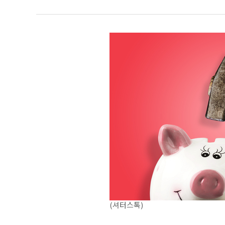
(셔터스톡)