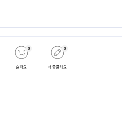
0
0
슬퍼요
더 궁금해요