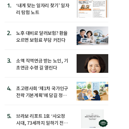
1.
‘내게 맞는 일자리 찾기’ 일자
리 탐험 노트
2.
노후 대비로 달러보험? 환율
오르면 보험료 부담 커진다
3.
소액 직역연금 받는 노인, 기
초연금 수령 길 열린다
4.
초고령사회 ‘제1차 국가인구
전략 기본계획’에 담길 정책
은
5.
브라보 리포트 1호 ‘사오정
시대, 73세까지 일하기 전략’