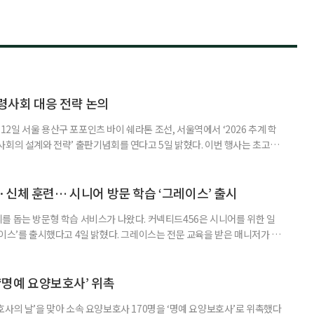
령사회 대응 전략 논의
일 서울 용산구 포포인츠 바이 쉐라톤 조선, 서울역에서 ‘2026 추계 학
사회의 설계와 전략’ 출판기념회를 연다고 5일 밝혔다. 이번 행사는 초고령
대응하기 위한 정책과 산업 전략을 논의하고, 학계와 산업계, 정책 현장의
 학술포럼에서는 김형수 호서대 교수가 ‘시니어비즈니스, 초고령사회를 설
이어 공동저자들이 돌봄과 금융, 헬스케어, 여가, 식품, 디지털 기술 등
신체 훈련… 시니어 방문 학습 ‘그레이스’ 출시
를 돕는 방문형 학습 서비스가 나왔다. 커넥티드456은 시니어를 위한 일
이스’를 출시했다고 4일 밝혔다. 그레이스는 전문 교육을 받은 매니저가 주
 훈련과 신체 활동을 진행하는 서비스다. 정기적인 대화와 정서적 교류를 통
약 복용 여부 등 일상생활 상태도 함께 살핀다. 인지 훈련에는 종이와 펜을
. 문제는 기억력과 주의집중력, 언어능력, 시공간 능력, 계산 능
 ‘명예 요양보호사’ 위촉
사의 날’을 맞아 소속 요양보호사 170명을 ‘명예 요양보호사’로 위촉했다