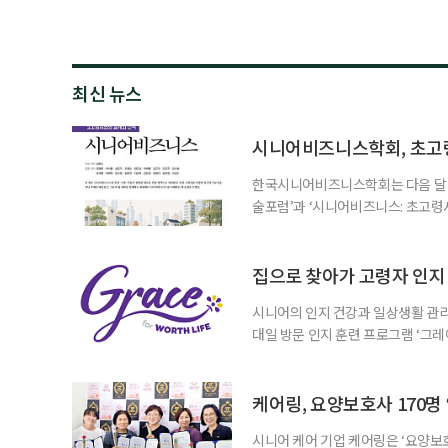
최신 뉴스
시니어비즈니스학회, 초고
한국시니어비즈니스학회는 다음 달 12
술포럼’과 ‘시니어비즈니스: 초고령
사회가 가져올 사회·경제적 변화에 
협력 기반을 넓히기 위해 마련됐다.
계하다’를 주제로 기조강연을 한다. 
집으로 찾아가 고령자 인지·
시니어의 인지 건강과 일상생활 관리
대일 방문 인지 훈련 프로그램 ‘그레
1~2회 이용자의 집을 방문해 인지
해 고령자의 외로움을 덜고, 식사와 
사용하는 자체 개발 워크북이 활용된다
케어링, 요양보호사 170명
시니어 케어 기업 케어링은 ‘요양보호