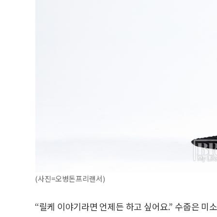
(사진=오병돈프리랜서)
“릴케 이야기라면 언제든 하고 싶어요.” 수줍은 미