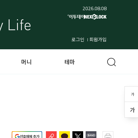
2026.08.08
로그인
회원가입
머니
테마
가
가
선호매체 추가