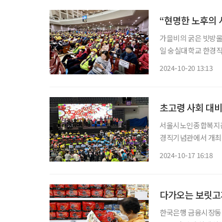
“현명한 노후의 
가을비의 굵은 빗방울
일 숭실대학교 한경직
명의 중장년이 참석해 행사에 대
2024-10-20 13:13
최한 이번 행사는, 
초고령 사회 대비한
서울시노인종합복지관협
경직기념관에서 개최한
털 대전환 시대에 발
2024-10-17 16:18
화할 수 있는 계기를
페
다가오는 보릿고개
한국은행 금융시장동향