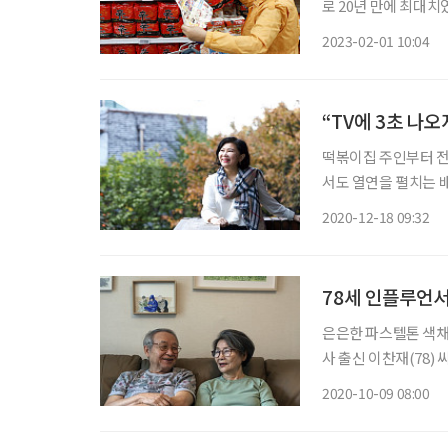
로 20년 만에 최대치였
원이 줄었고(금융투자협
2023-02-01 10:04
그쳤다(한국거래소).
“TV에 3초 나
떡볶이집 주인부터 전
서도 열연을 펼치는 배
부로 살다 40대 중반
2020-12-18 09:32
역 배우로서의 입지를 
78세 인플루언서
은은한 파스텔톤 색채
사 출신 이찬재(78)
들에게 보내는 편지 
2020-10-09 08:00
(@drawings_for_