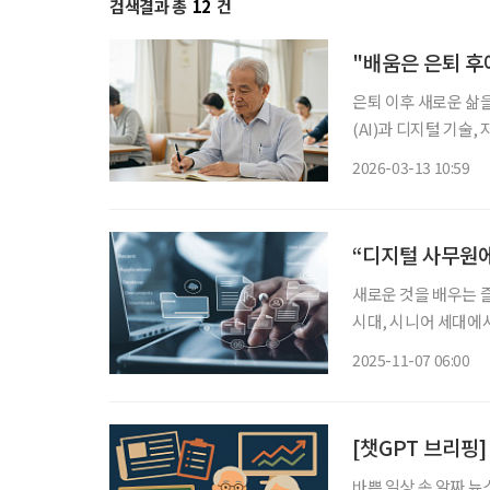
검색결과 총
12
건
"배움은 은퇴 후
은퇴 이후 새로운 삶
(AI)과 디지털 기술
년의 재도약을 돕는 플랫폼으로 자리 잡고 
2026-03-13 10:59
생학습도시 선정' 결
“디지털 사무원에
새로운 것을 배우는 즐
시대, 시니어 세대에서
하고, 지금 시대에 꼭
2025-11-07 06:00
[챗GPT 브리핑]
바쁜 일상 속 알짜 뉴