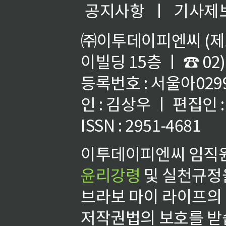
공지사항
ㅣ
기사제
㈜이투데이피엔씨 (제호
이빌딩 15층 ㅣ ☎ 02)
등록번호 : 서울아02992
인 : 김상우 ㅣ 편집인
ISSN : 2951-4681
이투데이피엔씨 임직원
윤리강령
및 실천규정을
브라보 마이 라이프의
저작권법의 보호를 받