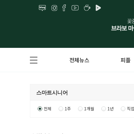
전체뉴스
피플
전체
1주
1개월
1년
직