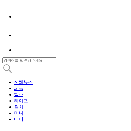
전체뉴스
피플
헬스
라이프
컬처
머니
테마