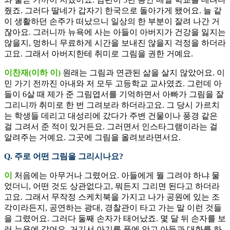
줬죠. 그러다 딸네가 갑자기 한국으로 돌아가게 됐어요. 늘 같
이 생활하던 손주가 떠났으니 일상의 한 부분이 잘려 나간 거
잖아요. 그러니까 뉴욕에 사는 아들이 아버지가 건강을 잃지는
않을지, 멍하니 무료하게 시간을 보내진 않을지 걱정을 하더라
고요. 그래서 아버지한테 취미로 그림을 권한 거예요.
이찬재(이하 이)
원래는 그림과 연관된 삶을 살지 않았어요. 이
민 가기 전까진 아내와 저 모두 고등학교 교사였죠. 그런데 아
들이 6살 때 제가 준 그림엽서를 기억하면서 아빠가 그림을 잘
그리니까 취미로 한 번 그려보라 하더라고요. 그 당시 가르치
는 학생들 데리고 대성리에 갔다가 주변 건물이나 풍경 같은
걸 그려서 준 적이 있거든요. 그러면서 인스타그램이라는 걸
알려주는 거예요. 그곳에 그림을 올려보라면서요.
Q. 주로 어떤 그림을 그리시나요?
이
처음에는 아무거나 그렸어요. 아들에게 뭘 그려야 하냐 물
었더니, 어떤 것도 상관없다고, 뭐든지 그리면 된다고 하더라
고요. 그래서 무작정 스케치북을 가지고 나가 공원에 있는 조
각이라든지, 공연하는 광대, 경찰관이 타고 가는 말 이런 것들
을 그렸어요. 그러다 둘째 손자가 태어났죠. 몇 달 뒤 손자를 보
러 뉴욕에 갔어요. 거기서 아기를 품에 안고 아들과 대화를 하