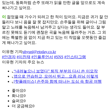
있는데, 동화처럼 손주 또래가 읽을 만한 글을 앞으로도 계속
써나가고 싶어요.
이
젊었을 때 가수가 되려고 한 적이 있어요. 지금은 귀가 잘 안
들리다 보니 음을 잘 못 잡지만요. 손주들을 위해 글이나 그림
말고 노래를 녹음해서 남겨주고 싶다는 생각도 들어요. 잘 부
르진 못해도 듣기에 괜찮은 곡을 녹음해 들려주는 거죠. 그 외
에는 특별한 꿈 없이 지금 하고 있는 이 작업을 오랫동안 즐겁
게 해나가고 싶어요.
이유현 기자
uhyunl@etoday.co.kr
#안경자
#이찬재
#인플루언서
#SNS
#인스타그램
이유현 기자의 주요 뉴스
⌞
“내려놓으니 보였다” 퇴직 부부의 다시 쓴 이모작
⌞
앱으로 연습하고, 모여서 뛰고…요즘 러닝 이렇게
⌞
[핫플레이스] 손주와 함께 떠나는 도심 속 항공 여행
좋아요
0
화나요
0
슬퍼요
0
더 궁금해요
0