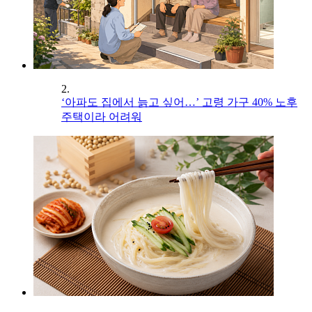
2.
‘아파도 집에서 늙고 싶어…’ 고령 가구 40% 노후
주택이라 어려워