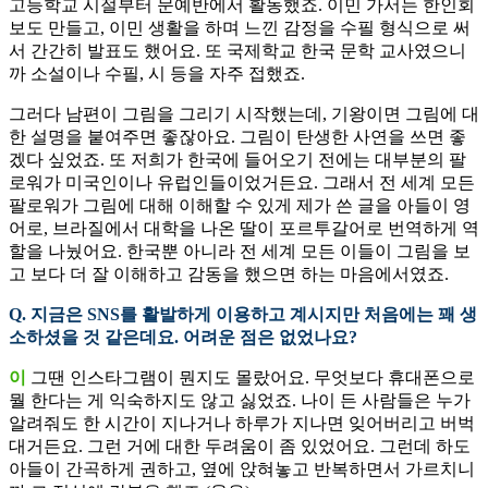
고등학교 시절부터 문예반에서 활동했죠. 이민 가서는 한인회
보도 만들고, 이민 생활을 하며 느낀 감정을 수필 형식으로 써
서 간간히 발표도 했어요. 또 국제학교 한국 문학 교사였으니
까 소설이나 수필, 시 등을 자주 접했죠.
그러다 남편이 그림을 그리기 시작했는데, 기왕이면 그림에 대
한 설명을 붙여주면 좋잖아요. 그림이 탄생한 사연을 쓰면 좋
겠다 싶었죠. 또 저희가 한국에 들어오기 전에는 대부분의 팔
로워가 미국인이나 유럽인들이었거든요. 그래서 전 세계 모든
팔로워가 그림에 대해 이해할 수 있게 제가 쓴 글을 아들이 영
어로, 브라질에서 대학을 나온 딸이 포르투갈어로 번역하게 역
할을 나눴어요. 한국뿐 아니라 전 세계 모든 이들이 그림을 보
고 보다 더 잘 이해하고 감동을 했으면 하는 마음에서였죠.
Q. 지금은 SNS를 활발하게 이용하고 계시지만 처음에는 꽤 생
소하셨을 것 같은데요. 어려운 점은 없었나요?
이
그땐 인스타그램이 뭔지도 몰랐어요. 무엇보다 휴대폰으로
뭘 한다는 게 익숙하지도 않고 싫었죠. 나이 든 사람들은 누가
알려줘도 한 시간이 지나거나 하루가 지나면 잊어버리고 버벅
대거든요. 그런 거에 대한 두려움이 좀 있었어요. 그런데 하도
아들이 간곡하게 권하고, 옆에 앉혀놓고 반복하면서 가르치니