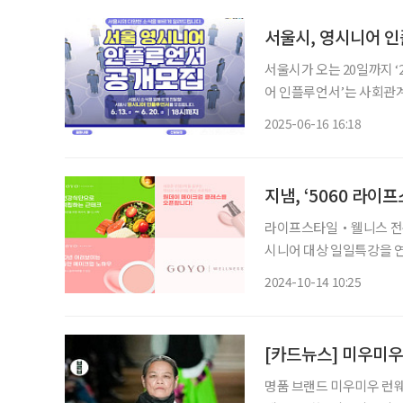
서울시, 영시니어 
서울시가 오는 20일까지 ‘20
어 인플루언서’는 사회관계
늘어남에 따라 이들을 서울시 홍
2025-06-16 16:18
인플루언서로 선정된 30명
지냄, ‘5060 라이
라이프스타일・웰니스 전문기
시니어 대상 일일특강을 연다. 지냄이 운영하는 프리미엄 클래스 ‘고요웰니스 
오는 10월 17일부터 11월 7일까지 운영한다. 이번 특
2024-10-14 10:25
께 건강한 아름다움 찾기’를
[카드뉴스] 미우미우
명품 브랜드 미우미우 런웨이에