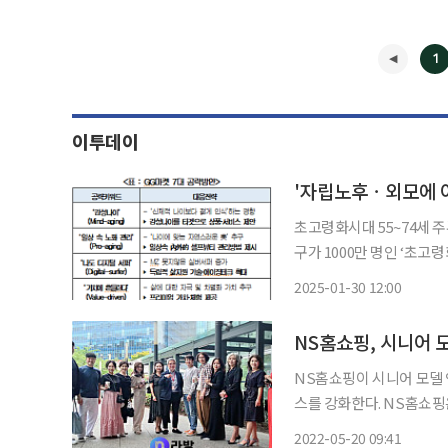
1
이투데이
'자립노후ㆍ외모에 아
초고령화시대 55~74세 주류감
구가 1000만 명인 ‘초고령화
가 향후 국내 소비 시장 
2025-01-30 12:00
세대를 공략하기 위해서는
◀
NS홈쇼핑, 시니어 
NS홈쇼핑이 시니어 모델 
스를 강화한다. NS홈쇼핑
2기' 임명식을 진행했다고
2022-05-20 09:41