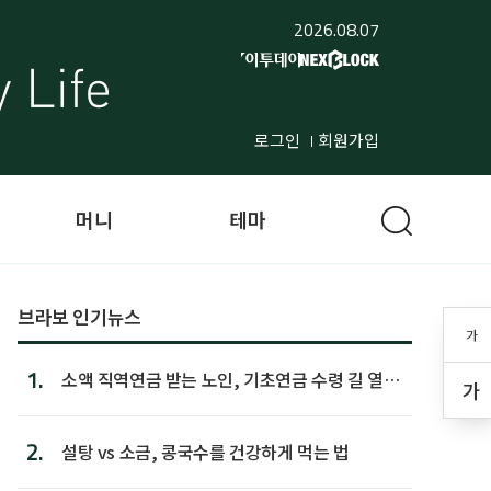
2026.08.07
로그인
회원가입
머니
테마
브라보 인기뉴스
가
1.
소액 직역연금 받는 노인, 기초연금 수령 길 열린
가
다
2.
설탕 vs 소금, 콩국수를 건강하게 먹는 법