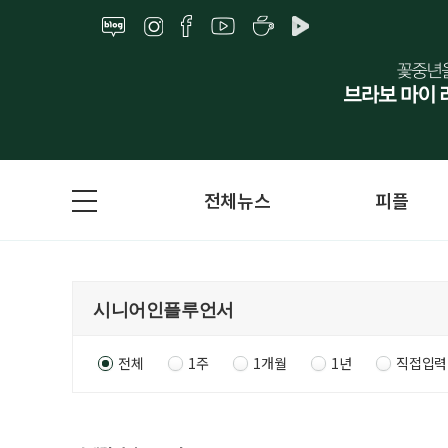
전체뉴스
피플
전체
1주
1개월
1년
직접입력