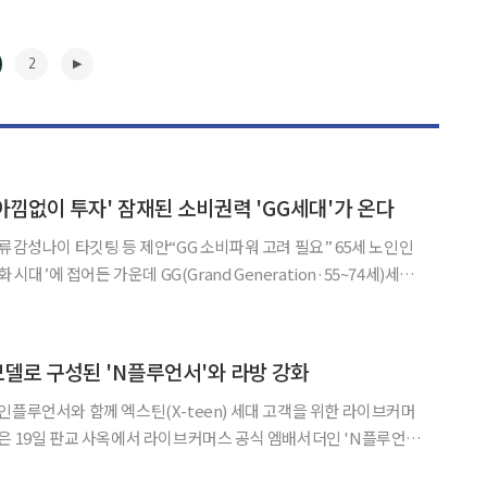
2
낌없이 투자' 잠재된 소비권력 'GG세대'가 온다
성나이 타깃팅 등 제안“GG 소비파워 고려 필요” 65세 노인인
 시대’에 접어든 가운데 GG(Grand Generation·55~74세)세대
내에서 주류가 될 것이라는 전망이 나왔다. 기업들이 구매력 있는 GG
 실제 고객의 신체적 나이보다 젊은 나이
▶
모델로 구성된 'N플루언서'와 라방 강화
인플루언서와 함께 엑스틴(X-teen) 세대 고객을 위한 라이브커머
은 19일 판교 사옥에서 라이브커머스 공식 엠배서더인 'N플루언서
 20일 밝혔다. 'N플루언서'는 NS홈쇼핑의 라이브커머스 '엔라