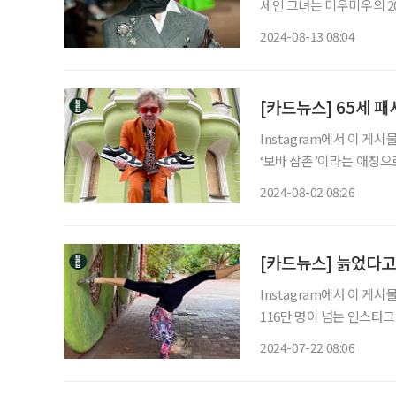
세인 그녀는 미우미우의 2024 
바쁘게 살아온 후이란 박사
2024-08-13 08:04
들(사진 속 남성). 패션
[카드뉴스] 65세 
Instagram에서 이 게시물 보기 브라보 마이 라이프(@bravomylifema
‘보바 삼촌’이라는 애칭으
(Vladimir Bikmae
2024-08-02 08:26
수령자’. • 브랜드 의류를
[카드뉴스] 늙었다고
Instagram에서 이 게시물 보기 브라보 마이 라이프(@bravomylifema
116만 명이 넘는 인스타
이 올해 75세입니다. • 50대에 진지하게 요가 시작 • 70세에 첫 장편 다큐멘터리 제작 • 그 후
2024-07-22 08:06
감정적으로 지친 케