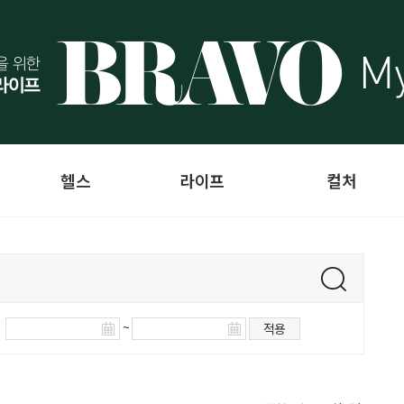
헬스
라이프
컬처
~
적용