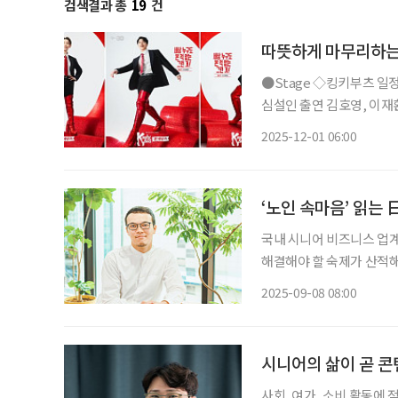
검색결과 총
19
건
따뜻하게 마무리하는
●Stage ◇킹키부츠 일정 12월 17일 ~ 2026년 3월 29일 장소 샤롯데씨어터 연출 제리 미첼,
심설인 출연 김호영, 이재환, 신재범, 강홍석, 백형훈, 서경수 등 CJ ENM의 글로벌 공동 프로
듀싱 뮤지컬 ‘킹키부츠’가
2025-12-01 06:00
영 위기 속에서 특별한 부
‘노인 속마음’ 읽는
국내 시니어 비즈니스 업계
해결해야 할 숙제가 산적해
라고 말할 수 있다. 초고
2025-09-08 08:00
중심 소비자인 시니어들의
시니어의 삶이 곧 콘
사회, 여가, 소비 활동에