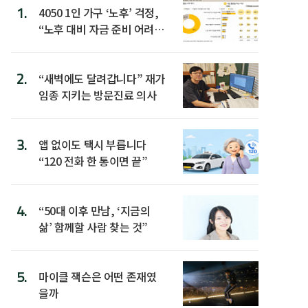
1.
4050 1인 가구 ‘노후’ 걱정,
“노후 대비 자금 준비 어려
워”
2.
“새벽에도 달려갑니다” 재가
임종 지키는 방문진료 의사
3.
앱 없이도 택시 부릅니다
“120 전화 한 통이면 끝”
4.
“50대 이후 만남, ‘지금의
삶’ 함께할 사람 찾는 것”
5.
마이클 잭슨은 어떤 존재였
을까