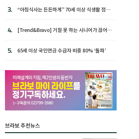
3.
“아침식사는 든든하게” 70세 이상 식생활 점수
가장 높아
4.
[Trend&Bravo] 거절 못 하는 시니어가 끊어야
할 행동 5
5.
65세 이상 국민연금 수급자 비중 80% ‘돌파’
브라보 추천뉴스