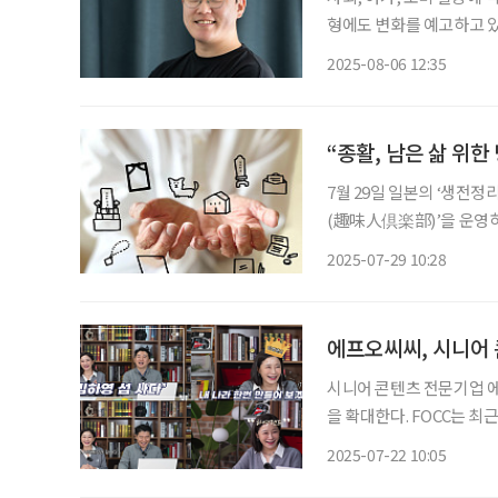
형에도 변화를 예고하고 있
이를 기반으로 커뮤니티를
2025-08-06 12:35
FOCC(Future of Com
“종활, 남은 삶 위
7월 29일 일본의 ‘생전정
(趣味人倶楽部)’을 운영하
고 있다. 종활이란 노년에
2025-07-29 10:28
화로 자
에프오씨씨, 시니어 
시니어 콘텐츠 전문기업 에
을 확대한다. FOCC는 최
프라인 통합 마케팅 대행 체계를 본격 
2025-07-22 10:05
의 시니어 회원 네트워크를