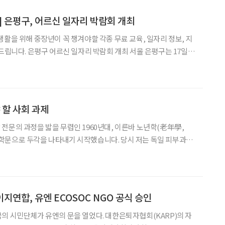
] 은평구, 어르신 일자리 박람회 개최
생활을 위해 중장년이 꼭 챙겨야할 각종 무료 교육, 일자리 정보, 지
개최 서울 은평구는 17일
‘어르신 일자리 박람회’를 개최한다. 올해로 4회째인 박람회는 60
 기회는 물론 다양한 일자리 정보를 제공하
 할 사회 과제
전문의 과정을 밟을 무렵인 1960년대, 이른바 노년학(老年學,
로운 학문으로 두각을 나타내기 시작했습니다. 당시 저는 독일 피부과학
 C. G. Schirren, 1922~1968)의 부름을 받아 문하생이 되기로 확
다. 당시 새롭게 대두한 노년학에 대
지연합, 유엔 ECOSOC NGO 공식 승인
의 시민단체가 유엔의 문을 열었다. 대한은퇴자협회(KARP)의 자