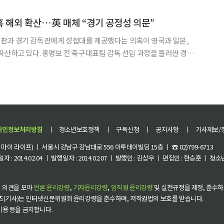
 공동 기자회견을 열고 "남은 기간 주민의 생명권을 최우선에 둔
 해외 확산…英 매체 “경기 공정성 의문”
판과 경기 감독관에게 성접대를 제공했다는 의혹이 영국과 일본,
확산하고 있다. 홍명보 전 축구대표팀 감독 선임 과정을 둘러싼 경찰
협회의 내부 통제와 국제경기 공정성 문제가 함께 도마 위에 올랐
니스타임스(IBTimes)는 6일(현지시간) 대한축구협회가 2011
개인정보처리방침
ㅣ
청소년보호정책
ㅣ
구독신청
ㅣ
공지사항
ㅣ
기사제보/
이 라이프) ㅣ 서울시 강남구 강남대로 556 이투데이빌딩 15층 ㅣ ☎ 02)799-6713
 : 2014.02.04 ㅣ 발행일자 : 2014.02.07 ㅣ 발행인 : 김상우 ㅣ 편집인 : 한승훈 ㅣ
 의견을 모아
언론 윤리강령
,
기자윤리강령
,
임직원 윤리강령
및 실천규정을 제정, 준수하
츠(기사)는 인터넷신문위원회 윤리강령을 준수하며, 저작권법의 보호를 받습니다.
 이용 등을 금지합니다.