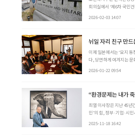
회의실에서 ‘제6차 국민건강증진
청회를 개최한다고 이날 밝혔다. 이번 공청회는 3월 ‘제6차 국민건강증진
2026-02-03 14:07
표를 앞두고, 그간의 추진
뉘일 자리 친구 만드는
이제 일본에서는 ‘묘지 동
다, 당연하게 여겨지는 문
사람들이 생전에 모여 교류
2026-01-22 09:54
선에서, 장차 안장될 묘지
“환경문제는 내가 
최열 이사장은 지난 45년간 한국 환경운동의 최전선에 서왔다. 그가 주창하는 ‘각성한 시
민’의 힘, 정부·기업·시
의 집념은 오늘날 더욱 절
2025-11-18 16:42