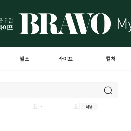
헬스
라이프
컬처
~
적용