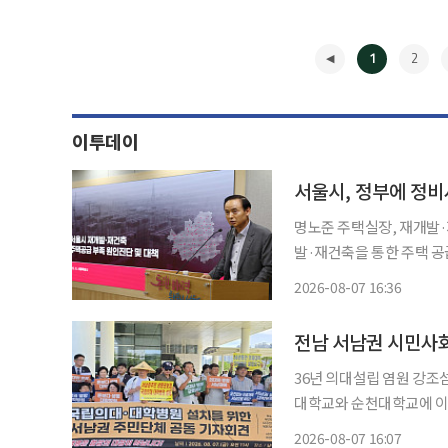
1
2
이투데이
명노준 주택실장, 재개발·재건
발·재건축을 통한 주택 공
우려와 정부와의 정책 엇박
2026-08-07 16:36
2031년까지 31만 가구 
◀
전남 서남권 시민사회
36년 의대설립 염원 강조섬지역 의료접근성
대학교와 순천대학교에 이
목포대학교 총동문회와 목
2026-08-07 16:07