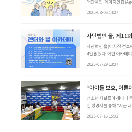
매단체인 ‘에이지연합(Age 
로부터 NGO 지위를 공식 승인받았다고 6일 
2025-08-06 14:07
를 받아 설립된 사단법인으
사단법인 올, 제11회
사단법인 올(이사장 전효숙
4일 밝혔다. 이번 아카데미
5주간 진행된다. ‘젠더와 법 아카데미’는 성평등과 인권에 대한 관심을 높이고, 젠더법 관련
2025-07-29 13:07
이론과 실무례에 대한 이해
청소년 자살률이 해마다 증
일 성명서를 통해 “지금 
세대의 사회적 역할 확대를 제안했다. 대한은퇴자협회는 최근 연
2025-07-16 15:02
건과 관련해 “통계청 자료에 