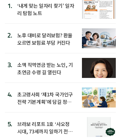
1.
‘내게 맞는 일자리 찾기’ 일자
리 탐험 노트
2.
노후 대비로 달러보험? 환율
오르면 보험료 부담 커진다
3.
소액 직역연금 받는 노인, 기
초연금 수령 길 열린다
4.
초고령사회 ‘제1차 국가인구
전략 기본계획’에 담길 정책
은
5.
브라보 리포트 1호 ‘사오정
시대, 73세까지 일하기 전략’