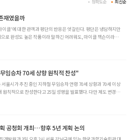
정확도순
최신순
 존재였을까
마이클’에 대한 관객과 평단의 반응은 엇갈린다. 평단은 냉담하지만
적으로 완성도 높은 작품이라 말하긴 어려워도, 마이클 잭슨이라는
에 충분했다는 뜻이다. 누구나 마이클 잭슨과의 추억
 13일 개봉한 영화 ‘마이클’은 개봉 전부터 세간의 관심
무임승차 70세 상향 원칙적 찬성"
 서울시가 추진 중인 지하철 무임승차 연령 70세 상향과 70세 이상
해 원칙적으로 찬성한다고 25일 성명을 발표했다. 다만 제도 변경에
 보완책 마련과 실질적인 공론화 과정을 촉구했다. 협회는 이날
입된 지하철 무임승차 제도는 40여 년간
 공청회 개최…향후 5년 계획 논의
개발원과 3일 오후 2시 서울 강남구에 있는 한국과학기술회관 대