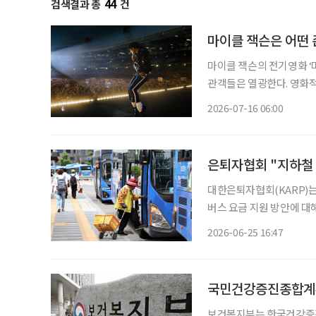
검색결과 총
44
건
마이클 잭슨은 어떤
마이클 잭슨의 전기영화 ‘
관객들은 열광한다. 영화
시대의 기호가 대중의 마음을 파고들기
2026-07-16 06:00
하나쯤 있다 5월
은퇴자협회 "지하철 
대한은퇴자협회(KARP)는
버스 요금 지원 방안에 대
따른 65~69세 노년층의 피해
2026-06-25 16:47
성명을 통해 "1984년 도
국민건강증진종합계획
보건복지부는 한국건강증진