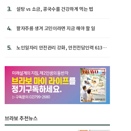
3.
설탕 vs 소금, 콩국수를 건강하게 먹는 법
4.
팔자주름 생겨 고민이라면 지금 해야 할 일
5.
노인일자리 안전관리 강화, 안전전담인력 613명
첫 배치
브라보 추천뉴스