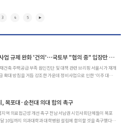
3
4
5
서울시, 정부에 정비사업 규제 완화 '건의'⋯국토부 "협의 중" 입장만 [종합]
축 주택공급 부족 원인진단 및 대책 관련 브리핑 서울시가 재개
급 확대 방침을 거듭 강조한 가운데 정비사업으로 인한 '이주 대란'
자 논란에 대해 정면 반박하고 나섰다. 명노준 서울시 주택실장은
착공 목표에 차질이 없다는 입장이나, 핵심 쟁점인 이주
▶
, 목포대·순천대 의대 합의 촉구
 개선 촉구 전남 서남권 시민사회단체들이 목포
달 10일까지 의과대학과 대학병원 설립에 합의할 것을 촉구했다.
포시민주권행동 등 무안·신안·목포지역 시민단체들은 7일 전남광