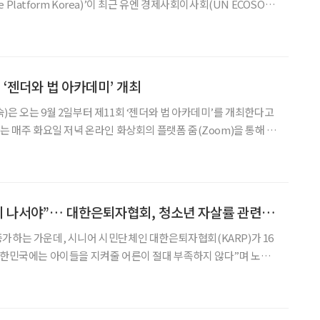
Platform Korea)’이 최근 유엔 경제사회이사회(UN ECOSOC)
밝혔다. 에이지연합은 2011년 고용노동부 인가
로, 시니어 권익 증진과 세대 통합 등을
 ‘젠더와 법 아카데미’ 개최
)은 오는 9월 2일부터 제11회 ‘젠더와 법 아카데미’를 개최한다고
는 매주 화요일 저녁 온라인 화상회의 플랫폼 줌(Zoom)을 통해 총
를 넓히기 위한 교육 프로그램이다. 법조
“아이들 보호, 어른이 나서야”… 대한은퇴자협회, 청소년 자살률 관련 성명
가하는 가운데, 시니어 시민단체인 대한은퇴자협회(KARP)가 16
대한민국에는 아이들을 지켜줄 어른이 절대 부족하지 않다”며 노년
이어 발생한 청소년 자살 사
따르면 10대 자살률은 2011년 인구 10만 명당 5.