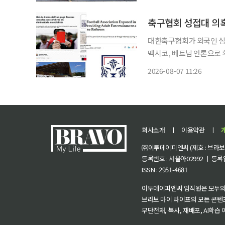
주통합특별시 무안청사에서
책임 있는
축구협회 성접대 의혹
대한축구협회가 외국인 심
멕시코, 베트남 언론으로 
의 강제수사까지 겹치면서 
2026-08-07 11:26
다. 영국 인터내셔널비즈
회사소개
ㅣ
이용약관
ㅣ
㈜이투데이피엔씨 (제호 : 브라보 마
등록번호 : 서울아02992 ㅣ 등록일자
ISSN : 2951-4681
이투데이피엔씨 임직원은 모두의
브라보 마이 라이프의 모든 콘텐
무단전재, 복사, 재배포, AI학습