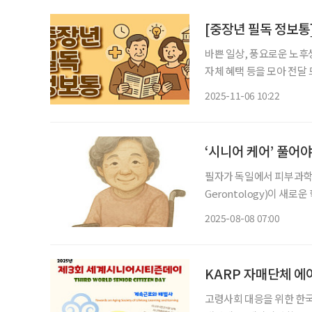
[중장년 필독 정보통
바쁜 일상, 풍요로운 노후
자체 혜택 등을 모아 전달 드립니다. 은평구 어르신 일자리 박람회 
은평구청 5층 은평홀에서 
2025-11-06 10:22
세 이상 구직자에게 재취업
‘시니어 케어’ 풀어야
필자가 독일에서 피부과학 
Gerontology)이 새
계의 거목인 쉬른 교수(Prof.
2025-08-08 07:00
정했던 때입니
KARP 자매단체 에이
고령사회 대응을 위한 한국