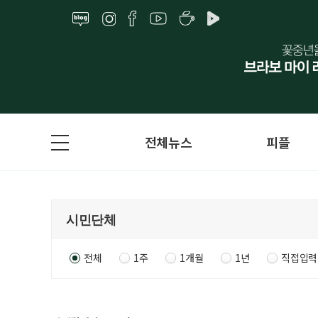
전체뉴스
피플
전체
1주
1개월
1년
직접입력