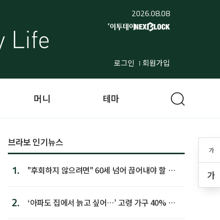
2026.08.08
로그인
회원가입
머니
테마
브라보 인기뉴스
가
1.
"후회하지 않으려면" 60세 넘어 끊어내야 할 사
가
람 1위
2.
‘아파도 집에서 늙고 싶어…’ 고령 가구 40% 노
후 주택이라 어...