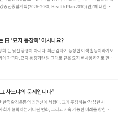
종합계획(2026~2030, Health Plan 2030)(안)’에 대한 공
종합계획’ 수립·발
 성과를 점검하고 종합계획(안)의 수립 방향
 日 ‘묘지 동창회’ 아시나요?
창회’는 낯선 풍경이 아니다. 최근 갑자기 등장한 이색 활동이라기보
화에 가깝다. 묘지 동창회란 말 그대로 같은 묘지를 사용하기로 한
하는 모임을 뜻한다. 일본의 죽음 준비 문화인 ‘종활(終活)’의 연장
를 정하는 과정에서 이웃과 미리 관계를 맺어두자는 취지
죽고 사느냐의 문제입니다”
민사회가 협력하는 커다란 변화, 그리고 지속 가능한 미래를 향한 그
실하게 요구된다. 공해 추방에서 시작된 그의 환경운동은 지금도 기
후변화와 생태 위기 해법을 찾아 끊임없이 진화한다.​ 45년 넘게 한국 환경