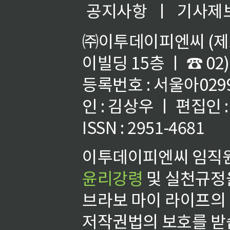
공지사항
ㅣ
기사제
㈜이투데이피엔씨 (제호
이빌딩 15층 ㅣ ☎ 02)
등록번호 : 서울아02992
인 : 김상우 ㅣ 편집인
ISSN : 2951-4681
이투데이피엔씨 임직원
윤리강령
및 실천규정을
브라보 마이 라이프의
저작권법의 보호를 받