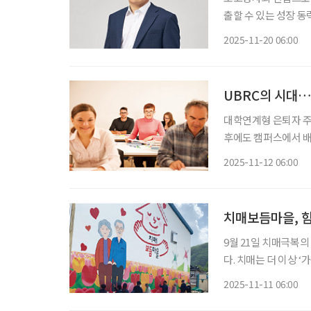
출할 수 있는 성장 
이프)는 12월11일 
2025-11-20 06:00
하고, 행사에 참여하
UBRC의 시대…
대학연계형 은퇴자 주거단지
후에도 캠퍼스에서 배우며
된 이 모델은 학령인구
2025-11-12 06:00
역사회가 상생할 수 
치매보듬마을, 
9월 21일 치매극복의
다. 치매는 더 이상 ‘가족만의 문제’가 아니다. 지역과 이웃이 함께 보듬을 때, 치매 환자는 일
상 속에서 존엄을 유지
2025-11-11 06:00
경개선, 예방 프로그