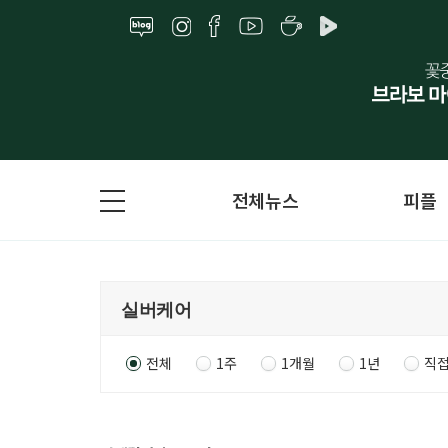
전체뉴스
피플
전체
1주
1개월
1년
직