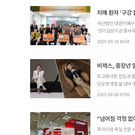
치매 환자 ‘구강
사단법인 대한치매구
‘장기요양기관 종사자 
앞두고 ‘치매 안전 국
2025-09-19 16:38
하는 ‘구강 돌봄’의 
비렉스, 중장년 
초고령사회 진입과 함께
단순한 생존을 넘어 ‘
브랜드 비렉스(BEREX
2025-08-28 07:00
1989년 설립 이후
“넘어짐 걱정 없
프리미엄 욕실 전문 브