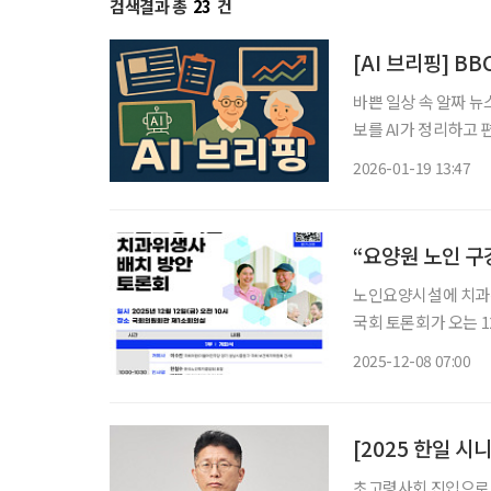
검색결과 총
23
건
[AI 브리핑] B
바쁜 일상 속 알짜 뉴
보를 AI가 정리하고 편집국 기자가 
폰 든 중년, 젊어 보
2026-01-19 13:47
는 중년 남성으로 묘
“요양원 노인 구
노인요양시설에 치과
국회 토론회가 오는 
력 배치와 운영체계를
2025-12-08 07:00
론회는 국회 보건복
앙회와
[2025 한일 시
초고령사회 진입으로 