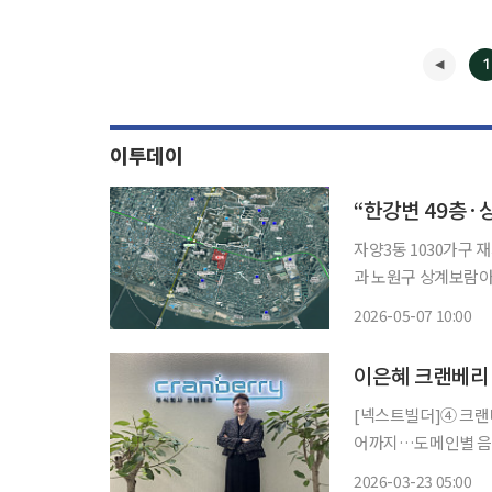
1
이투데이
“한강변 49층·
자양3동 1030가구 재개발 추
과 노원구 상계보람
과했다. 강북 미아동
2026-05-07 10:00
[넥스트빌더]④ 크랜베리, AI
어까지…도메인별 음원
2029년 IPO 목표” “CCTV가 보지 못하는 사각지대를 소리로 채우는 것이 크랜베리의 출발점
2026-03-23 05:00