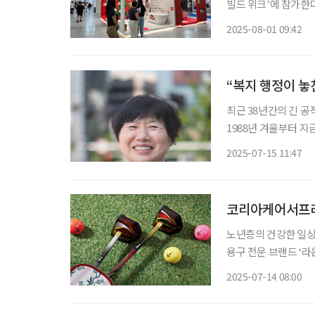
빌드 위크’에 참가한다. 세비앙은 이번 전시에서 세면대 일체형 샤워기 ‘올인(All-in)
형 안전손잡이 ‘엔젤그
2025-08-01 09:42
다. 특히 고령자와 가
“복지 행정이 놓
최근 38년간의 긴 공
1988년 겨울부터 
지역사회 복지의 산증
2025-07-15 11:47
코리아케어서프라
노년층의 건강한 일상
용구 전문 브랜드 ‘
마루’를 통해 파크골
2025-07-14 08:00
전환에 