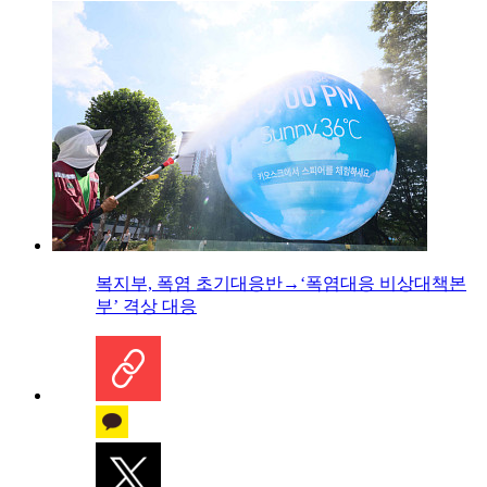
복지부, 폭염 초기대응반→‘폭염대응 비상대책본
부’ 격상 대응