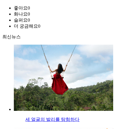
좋아요
0
화나요
0
슬퍼요
0
더 궁금해요
0
최신뉴스
세 얼굴의 발리를 탐험하다