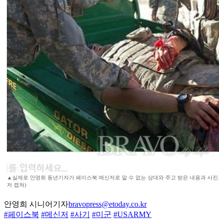
▲실제로 안영희 동년기자가 페이스북 메신저로 알 수 없는 상대와 주고 받은 내용과 사진
저 캡쳐)
안영희 시니어기자
bravopress@etoday.co.kr
#페이스북
#메신저
#사기
#미군
#USARMY