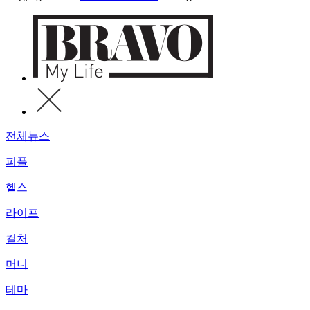
전체뉴스
피플
헬스
라이프
컬처
머니
테마