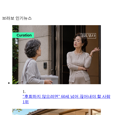
브라보 인기뉴스
1.
"후회하지 않으려면" 60세 넘어 끊어내야 할 사람
1위