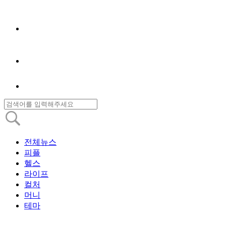
전체뉴스
피플
헬스
라이프
컬처
머니
테마