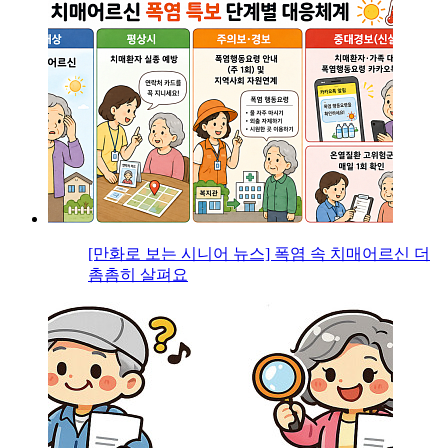
[만화로 보는 시니어 뉴스] 폭염 속 치매어르신 더
촘촘히 살펴요