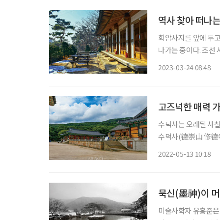
역사 찾아 떠나는
회암사지를 앞에 두고 
나가는 중이다. 조선
아직 잔설이 희끗희끗하
2023-03-24 08:48
고즈넉한 매력 가
수덕사는 오래된 사찰
수덕사(德崇山 修德寺
아온 듯 덤덤하고 듬
2022-05-13 10:18
며 고요히 걷는 맛 
묵신(墨神)이 머
미술사학자 유홍준은 