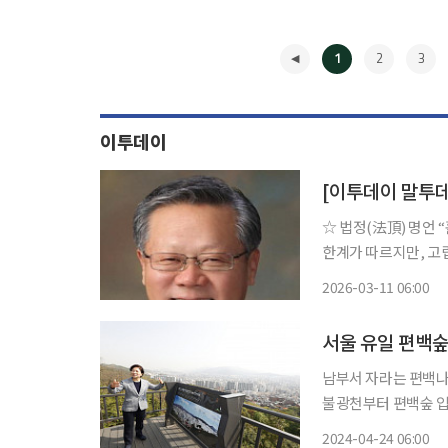
1
2
3
이투데이
[이투데이 말투
☆ 법정(法頂) 명언 “홀로 사는 사람은 고독할 수는 있어도 고립되어서는 안 된다. 고독에는
한계가 따르지만, 고립에는 관계가 따
수필가다. 무소유(無
2026-03-11 06:00
널리 전파했다. 195
◀
남부서 자라는 편백나무
불광천부터 편백숲 입
산 무장애 숲길에서는
2024-04-24 06:00