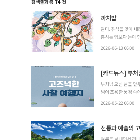
검색결과 총
74
건
까치밥
달다. 추석을 맞아 
홍시는 입보다 눈이 먼
진다. 홍시는 감나무 
2026-06-13 06:00
법이 없다. 가지를 살
[카드뉴스] 부처
부처님 오신 날을 앞
넘어 조용한 풍경 속
하루를 보내기 좋은 
2026-05-22 06:00
따라 걷기 좋은 여주 
전통과 예술의 고
여름을 보내면서 꺼내