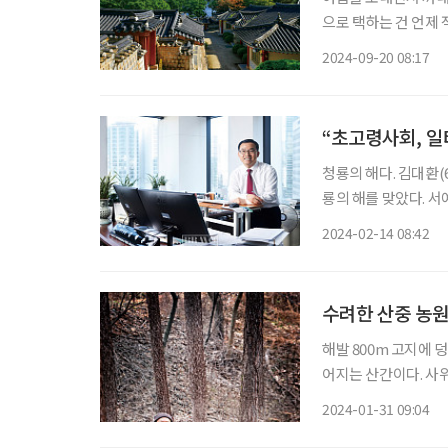
으로 택하는 건 언제
로 느끼게 한다. 발길
2024-09-20 08:17
화의 뿌리를 이룬, 
“초고령사회, 일
청룡의 해다. 김대환(
룡의 해를 맞았다. 서
新). ‘마음을 닦아 
2024-02-14 08:42
도 담겼다. 그리고 
수려한 산중 농원
해발 800m 고지에 
어지는 산간이다. 사
손에 잡힐 듯 구름은 
2024-01-31 09:04
잡힐 수밖에. 김영혜(