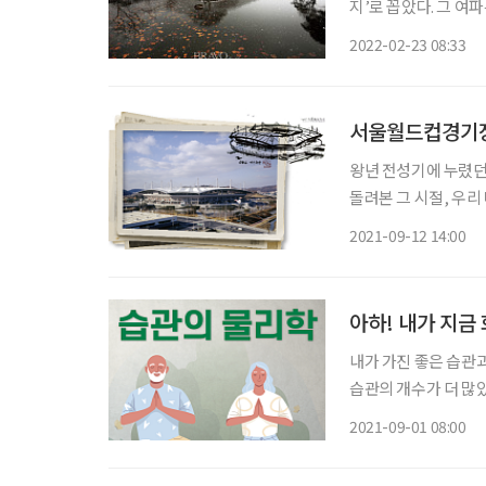
지’로 꼽았다. 그 여
도 문화의 끌텅과 태깔
2022-02-23 08:33
(畵)·창(唱)·무속의
서울월드컵경기장
왕년 전성기에 누렸던
돌려본 그 시절, 우리
이야기를 꺼내보는 마당입니다. 세상에는 ‘운이 좋았다’고 할 만
2021-09-12 14:00
밖에 없는 일이 있다
아하! 내가 지금
내가 가진 좋은 습관과
습관의 개수가 더 많았
어지고, 성격 따라 
2021-09-01 08:00
알면서도 실족한다. 좋