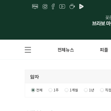
전체뉴스
피플
전체
1주
1개월
1년
직