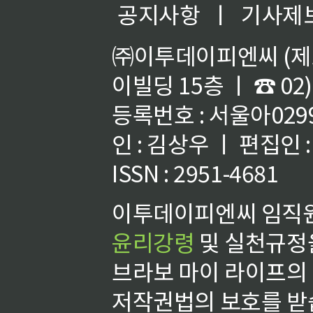
공지사항
ㅣ
기사제
㈜이투데이피엔씨 (제호
이빌딩 15층 ㅣ ☎ 02)
등록번호 : 서울아02992
인 : 김상우 ㅣ 편집인
ISSN : 2951-4681
이투데이피엔씨 임직원
윤리강령
및 실천규정을
브라보 마이 라이프의
저작권법의 보호를 받