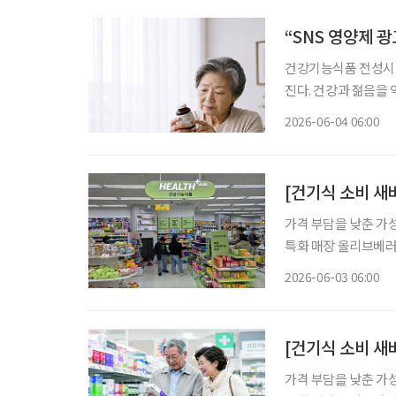
“SNS 영양제 
건강기능식품 전성시대
진다. 건강과 젊음을
가 많아진 지금, 자신에
2026-06-04 06:00
민국은 장수 시대와 
[건기식 소비 새바
가격 부담을 낮춘 가
특화 매장 올리브베러
형 약국, 간편한 검
2026-06-03 06:00
이 약국 안팎으로 넓
[건기식 소비 새
가격 부담을 낮춘 가