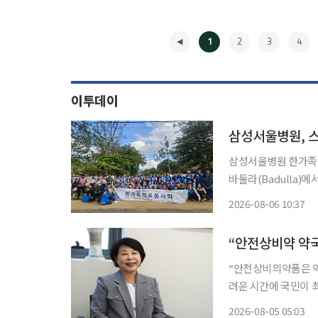
1
2
3
4
이투데이
삼성서울병원, 
삼성서울병원 한가족의
바둘라(Badulla)에서 
의료진 및 직원 가족,
2026-08-06 10:37
NGO 희망친구 기아
◀
“안전상비의약품은 약
려운 시간에 국민이 최소
상비약시민네트워크 
2026-08-05 05:03