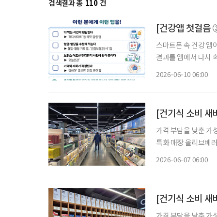
검색결과 총
110
건
[건강앱 첫걸음 
스마트폰 속 건강 앱
결과를 앱에서 다시 확
압과 혈당을 기록하며
2026-06-10 06:00
어러블 기기로 몸의 변
[건기식 소비 새바
가격 부담을 낮춘 가
특화 매장 올리브베러
형 약국, 간편한 검
2026-06-07 06:00
이 약국 안팎으로 넓
[건기식 소비 새
가격 부담을 낮춘 가