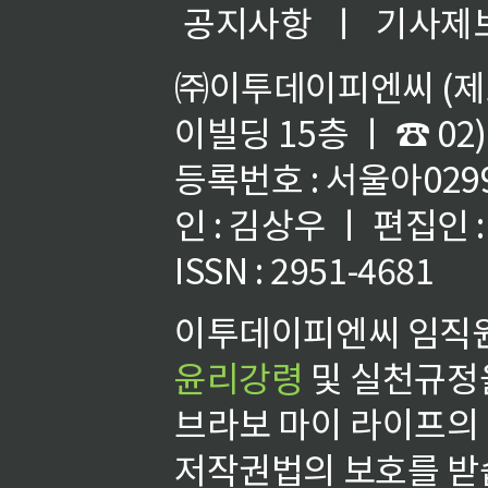
공지사항
ㅣ
기사제
㈜이투데이피엔씨 (제호
이빌딩 15층 ㅣ ☎ 02)
등록번호 : 서울아02992
인 : 김상우 ㅣ 편집인
ISSN : 2951-4681
이투데이피엔씨 임직원
윤리강령
및 실천규정을
브라보 마이 라이프의
저작권법의 보호를 받