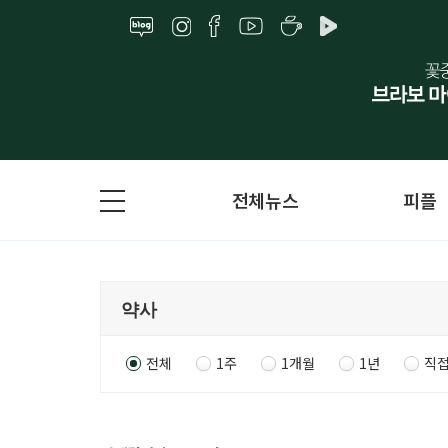
전체뉴스
피플
전체
1주
1개월
1년
직