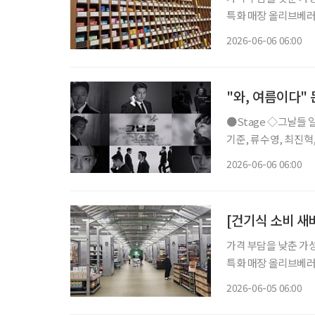
특화 매장 올리브베러
형 약국, 간편한 검
2026-06-06 06:00
이 약국 안팎으로 넓
"와, 여름이다"
●Stage ◇그날들 일정 6월 9일 ~ 8월 23일 장소 디큐브 링크아트센터 연출 장유정 출연 엄
기준, 류수영, 최진혁, 김정현,
며진 주크박스 뮤지컬 
2026-06-06 06:00
다. 청와대 경호실을 
[건기식 소비 새
가격 부담을 낮춘 가
특화 매장 올리브베러
형 약국, 간편한 검
2026-06-05 06:00
이 약국 안팎으로 넓