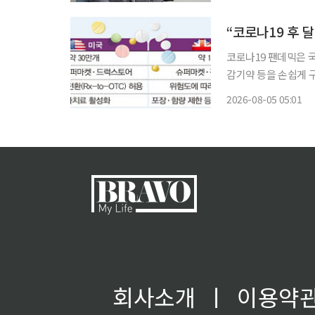
품목 확대를 두고 “약
선”이
코로나19 팬데믹은 
감기약 등을 손쉽게 
품 제도는 2012년
2026-08-05 05:01
경과 국민 수요를 반
도
회사소개
ㅣ
이용약