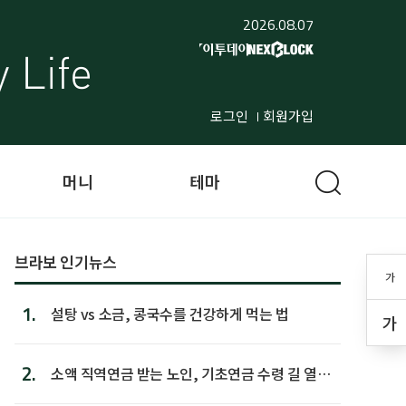
2026.08.07
로그인
회원가입
머니
테마
브라보 인기뉴스
가
1.
설탕 vs 소금, 콩국수를 건강하게 먹는 법
가
2.
소액 직역연금 받는 노인, 기초연금 수령 길 열린
다