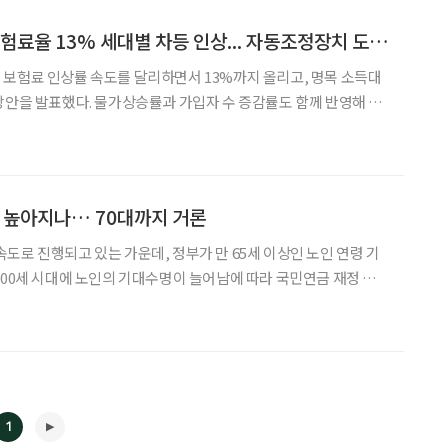
정부 연금 개혁안, 보험료율 13% 세대별 차등 인상... 자동조정장치 도입 검토
보험료 인상률 속도를 달리하면서 13%까지 올리고, 명목 소득대
방안을 발표했다. 물가상승률과 가입자 수 증감률도 함께 반영해 연
치 도입과 국민연금 가입 의무 연령 상향도 검토할 방침이다. 보
혁 추진계획안에 따르면 현행 9%인 보험료율을 13%로 인상한
준 높아지나… 70대까지 거론
도로 진행되고 있는 가운데, 정부가 만 65세 이상인 노인 연령 기
100세 시대에 노인의 기대수명이 늘어남에 따라 국민연금 재정 고
 마련에 나선 것이다. 1981년 노인복지법 제정 이후 40여 년 만에
노인 연령 기준이 바뀌게 될지 귀추가 주목된다. 정부, 노인 연령
1