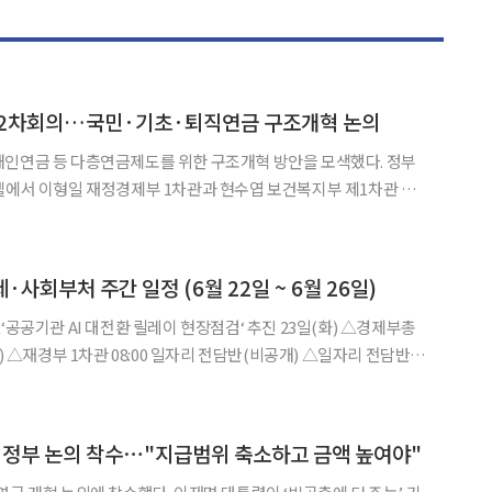
 2차회의…국민·기초·퇴직연금 구조개혁 논의
인연금 등 다층연금제도를 위한 구조개혁 방안을 모색했다. 정부
텔에서 이형일 재정경제부 1차관과 현수엽 보건복지부 제1차관 주
◀
▶
2차회의를 열어 이같이 논의했다고 밝혔다. 해당 TF는 연금개
 위해 설치한 국회 연금개혁 특별위원회를 지원하고자 구성됐다.
·사회부처 주간 일정 (6월 22일 ~ 6월 26일)
담반
 △결산체계개편 관련 국가회계 전문교육
 정부 논의 착수⋯"지급범위 축소하고 금액 높여야"