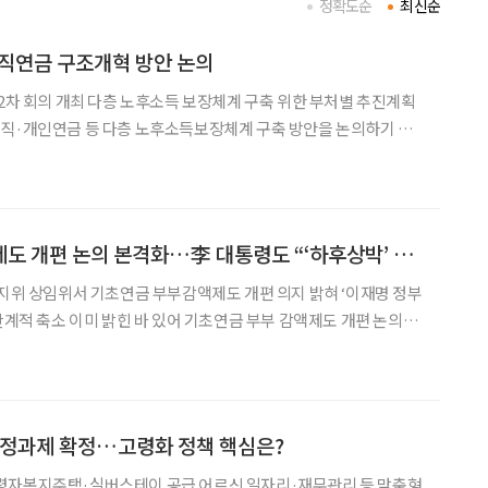
정확도순
최신순
직연금 구조개혁 방안 논의
장체계 구축 위한 부처별 추진계획
 범부
 개최했다고 밝혔다. 이날 회의는 현수엽 복지
기초연금 부부 감액제도 개편 논의 본격화…李 대통령도 “‘하후상박’ 어떤가”
복지위 상임위서 기초연금 부부감액제도 개편 의지 밝혀 ‘이재명 정부
 밝힌 바 있어 기초연금 부부 감액제도 개편 논의가
개선을 검토하겠다는 내용을 보고했다.
국정과제 확정…고령화 정책 핵심은?
버스테이 공급 어르신 일자리·재무관리 등 맞춤형