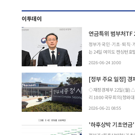
이투데이
연금특위 범부처TF
정부가 국민·기초·퇴직·개
는 24일 여의도 켄싱턴호
재로 연금특위 범부처 지원 TF 
2026-06-24 10:00
혁 이후 구조개혁 논의를
[정부 주요 일정] 경제
◇재정경제부 22일(월) △‘공공기관 AI 대전환 릴레이 현장점검‘ 추진 23일(화) △경제부총
리 10:00 국무회의(청와대) △재경부 1차관 08:00 일자리 전담반(비공개) △일자리 전
(TF) 개최 △2024년 국민시간이전계정 △2026년 재배면적조사 결과 △글로벌 수주 플러스
2026-06-21 08:55
+ 간담회 개최
'하후상박 기초연금'