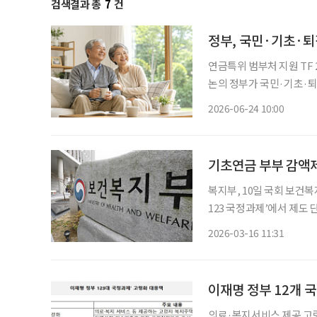
검색결과 총
7
건
정부, 국민·기초·퇴
연금특위 범부처 지원 TF 2차 회의 개최 다층 노후소득 보
논의 정부가 국민·기초·퇴직·개인연금 등 다층 노후소득보장체계 구축 방안을 논의하기 위
해 관계부처 협의에 나섰다. 보건복지부는 24일 서울 여의도 켄싱턴호텔에서 '연금특위
2026-06-24 10:00
처 지원 TF' 2차 회의를
복지부, 10일 국회 보건
123 국정과제’에서 제도 단계적 축소 이미
본격화되고 있다. 16일 보건복지부에 따르면 지난 10일 국회 보건복지위원회 전체회의에서
2026-03-16 11:31
기초연금 부부 감액제도 
이재명 정부 12개 
의료·복지서비스 제공 고령자복지주택·실