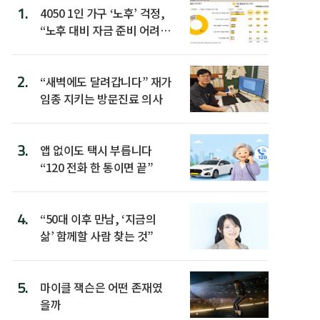
1.
4050 1인 가구 ‘노후’ 걱정,
“노후 대비 자금 준비 어려
워”
2.
“새벽에도 달려갑니다” 재가
임종 지키는 방문진료 의사
3.
앱 없이도 택시 부릅니다
“120 전화 한 통이면 끝”
4.
“50대 이후 만남, ‘지금의
삶’ 함께할 사람 찾는 것”
5.
마이클 잭슨은 어떤 존재였
을까