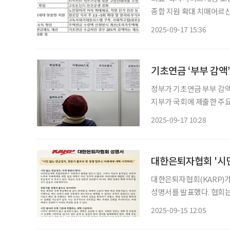
종합 지원 확대 치매어르신 대상 재산관리지원서비스 시범사업 도입 고독사위기대응시스템
구축…‘사회적고립 담당 차관’ 지정 정부가 123개 국정과제를 확정
2025-09-17 15:36
기초연금 ‘부부 감액
정부가 기초연금 부부 감액 제
지부가 국회에 제출한 주
의를 통해 기초연금 부부 
2025-09-17 10:28
40%에 해당하는 노인 부부
대한은퇴자협회 '시
대한은퇴자협회(KARP)가
성명서를 발표했다. 협회
불리와 자리다툼으로 흐르
2025-09-15 12:05
등 실질적 참여 절차를 법