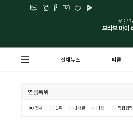
전체뉴스
피플
전체
1주
1개월
1년
직접입력