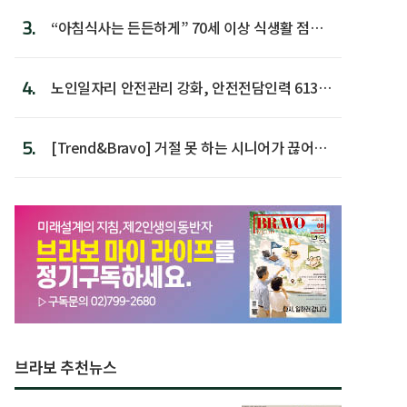
3.
“아침식사는 든든하게” 70세 이상 식생활 점수
가장 높아
4.
노인일자리 안전관리 강화, 안전전담인력 613명
첫 배치
5.
[Trend&Bravo] 거절 못 하는 시니어가 끊어야
할 행동 5
브라보 추천뉴스