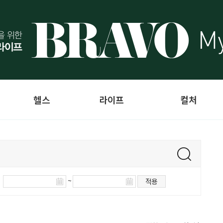
헬스
라이프
컬처
~
적용