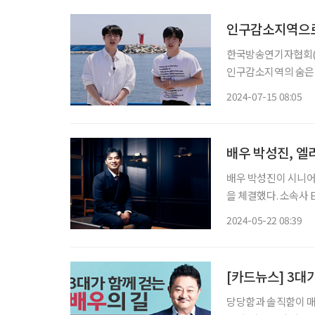
인구감소지역으로
한국방송연기자협회(이
인구감소지역의 숨은 
국방송연기자협회는 최
2024-07-15 08:05
소지역의 관광 자원을
구하고
배우 박성진, 
배우 박성진이 시니어
을 체결했다. 소속사 EMA 측은 20일 공식입장을 통해 박성진과의 계약 체결을 발표했다. 스
크린과 브라운관을 오
2024-05-22 08:39
한 탄탄한 연기로 많은
[카드뉴스] 3대
당당함과 솔직함이 매력