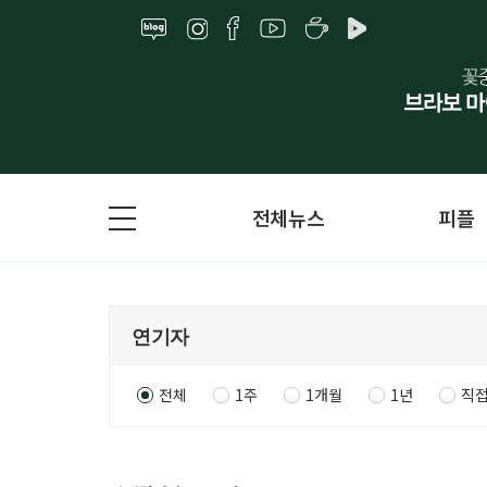
전체뉴스
피플
전체
1주
1개월
1년
직