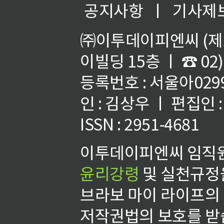
공지사항
ㅣ
기사제
㈜이투데이피엔씨 (제호
이빌딩 15층 ㅣ ☎ 02)
등록번호 : 서울아02992
인 : 김상우 ㅣ 편집인
ISSN : 2951-4681
이투데이피엔씨 임직원
윤리강령
및 실천규정을
브라보 마이 라이프의
저작권법의 보호를 받