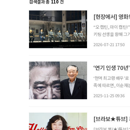
검색결과 총
110
건
[현장에서] 영화
“오 캡틴, 마이 캡틴!” 학생들이 하나둘 책상 위로 올라섰다. 학교에서 쫓겨나 교실을 떠나
키팅 선생을 향해 그
다. 키팅은 학생들을 
2026-07-21 17:50
‘연기 인생 70년
‘현역 최고령 배우’로
족에 따르면, 이순재
해 말부터 건강 이상설
2025-11-25 09:36
[브라보★튜브] 
[브라보 별(★)튜브]