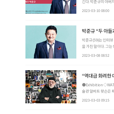
긴다. 박준규의 아버지는 영화 ‘용팔이’ 시리즈로 알려진 배우 故 박노식이다. 두 아들 박종찬
2023-03-10 08:00
박준규 “두 아들과
박준규(59)는 인터뷰
을 가진 말이다. 그는
여’ 과장하지 않는다
2023-03-08 08:52
“역대급 화려한 
●Exhibition ◇WATSON, THE MAESTRO 일정 3월 30일까지 장소 예술의전당 한가람미
술관 알버트 왓슨은 패션 포트레이트 사진계의 거장으로 ‘세계에서 가장 영향력 있는 20인의
사진작가’에 선정됐다.
2023-03-03 09:15
콘과 작업했다. 197