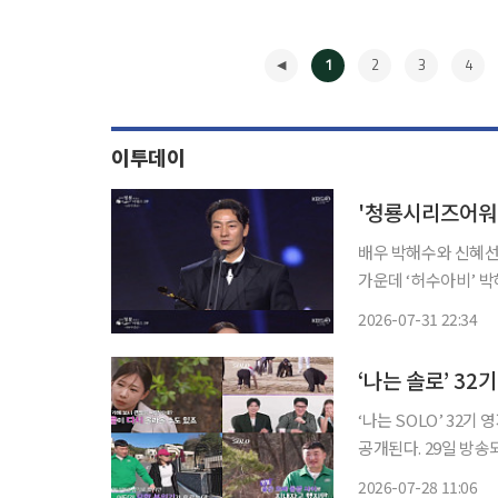
1
2
3
4
이투데이
배우 박해수와 신혜선이 주연상을 품에 안았
가운데 ‘허수아비’ 박해수
상을 받은 박해수는 
2026-07-31 22:34
던 작품이다”라며 “
◀
‘나는 솔로’ 3
‘나는 SOLO’ 32
공개된다. 29일 방송되는 SBS Plus·ENA ‘나는 SOLO’에서 ‘슈퍼 데이트권’ 7장을 놓고 펼치
는 팀전과 함께 영철·영자의 미묘
2026-07-28 11:06