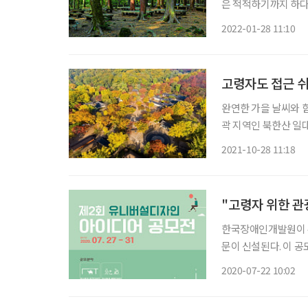
은 적적하기까지 하다
다. 적당히 거리두기를
2022-01-28 11:10
로 이보다 편안한 곳
고령자도 접근 쉬
완연한 가을 날씨와 
곽 지역인 북한산 일대
도심 주변 단풍 관광
2021-10-28 11:18
초고령화 사회 진입을
"고령자 위한 관
한국장애인개발원이 주
문이 신설된다. 이 
자인의 인식을 전파하
2020-07-22 10:02
애 유무와 연령 등에
관