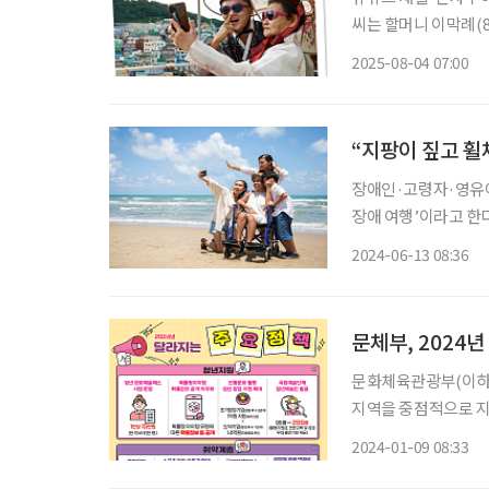
씨는 할머니 이막례(8
을 여행하며 소중한 
2025-08-04 07:00
“지팡이 짚고 휠
장애인·고령자·영유아 
장애 여행’이라고 한
무장애 여행지라면 얼
2024-06-13 08:36
아봤다. 보행이
문체부, 2024
문화체육관광부(이하 
지역을 중점적으로 지
문화 활동 확대와 지역발전을 꼽을 수 있다. 고
2024-01-09 08:33
사업은 ‘문화예술패스’