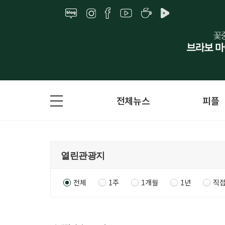
전체뉴스
피플
전체
1주
1개월
1년
직