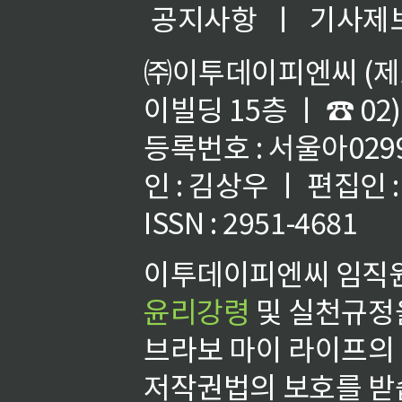
공지사항
ㅣ
기사제
㈜이투데이피엔씨 (제호
이빌딩 15층 ㅣ ☎ 02)
등록번호 : 서울아02992
인 : 김상우 ㅣ 편집인
ISSN : 2951-4681
이투데이피엔씨 임직원
윤리강령
및 실천규정을
브라보 마이 라이프의
저작권법의 보호를 받