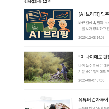
검색결과 총
12
건
[AI 브리핑] 
바쁜 일상 속 알짜 뉴
보를 AI가 정리하고 편집국 기자가
의…연내 입법 추진 
2025-12-08 14:03
고용 제도에 대한 최
“이 나이에도 괜
나이 들수록 몸은 예전
기분 좋은 일임에도 막상 짐을 싸려니
을 위한 ‘무장애 관광’이 주목받고 있다. 여행은 ‘나
2025-08-07 07:00
생 2막을 맞은 중장
유튜버 손자투어 
유튜브 채널 ‘손자투어