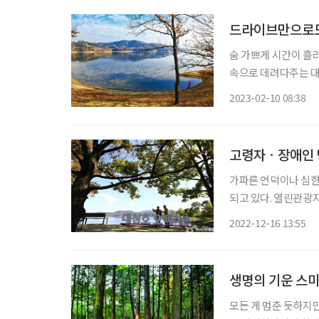
드라이브만으로도
숨 가쁘게 시간이 흘러
속으로 데려다주는 대
한 추위 속에 호수의 새벽 공기를 맞
2023-02-10 08:38
어렵진 않다. 달려갈
고령자ㆍ장애인 
가파른 언덕이나 심한
되고 있다. 열린관광지는 고령자, 장애인, 영유아 동반 가족, 임산부 등 관광 약자의 관광지 내
이동 불편을 줄일 시
2022-12-16 13:55
별 체험형 관광 콘텐츠
생명의 기운 스미
모든 게 멈춘 듯하지