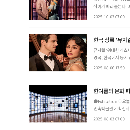
식어가 따라붙는다. 
작한 K-뮤지컬이기 때문이다. ◇공연 소개 일정 11월 9일까지 장소
2025-10-03 07:00
루니 출연 •제이 개츠비
한국 상륙 '뮤지
뮤지컬 ‘위대한 개츠
영국, 한국에서 동시 
름다운 프로덕션이 될
2025-08-06 17:50
막한 ‘위대한 개츠비
한여름의 문화 
●Exhibition ◇오늘도, 기념: 우리가 기념품을 간직하는 이유 일정 9월 14일까지 장소 국립
민속박물관 기획전시실
다. 조선 후기부터 오
2025-08-03 07:00
애주기 속 이정표 △