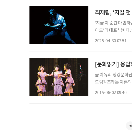
최재림, ‘지킬 앤
‘지금 이 순간 마법처럼
이드’의 대표 넘버다.
지고 있다. ◇공연 소개 일정 5월 18일까지 장소 블루스퀘어 신한카드홀 연출 데이비드 스완
2025-04-30 07:51
출연진 •지킬/하이드 :
[문화읽기] 응답하
글 이유리 청강문화산업대학교 뮤지컬스쿨
드림걸즈라는 이름의 
재충전 받게 될 것이다
2015-06-02 09:40
다. 1960년대 미국