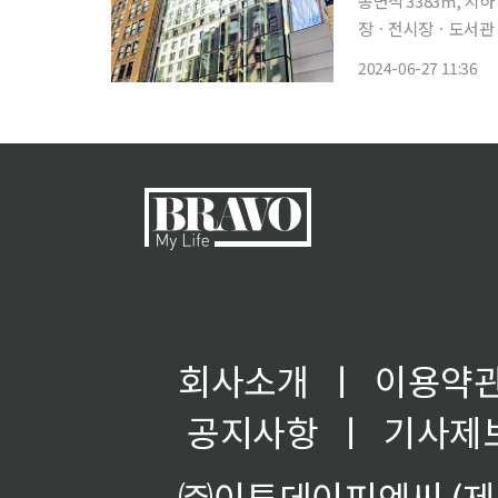
총면적 3383㎡, 지
장ㆍ전시장ㆍ도서관 있는
아센터가 27일 개원
2024-06-27 11:36
한다. 주뉴욕한국
회사소개
ㅣ
이용약
공지사항
ㅣ
기사제
㈜이투데이피엔씨 (제호