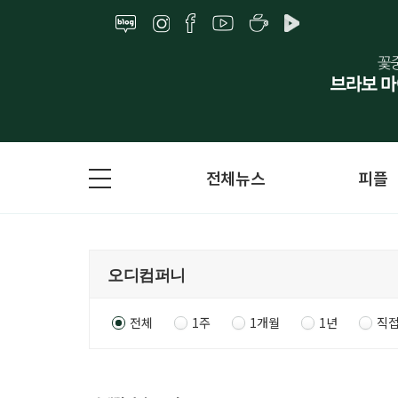
전체뉴스
피플
전체
1주
1개월
1년
직