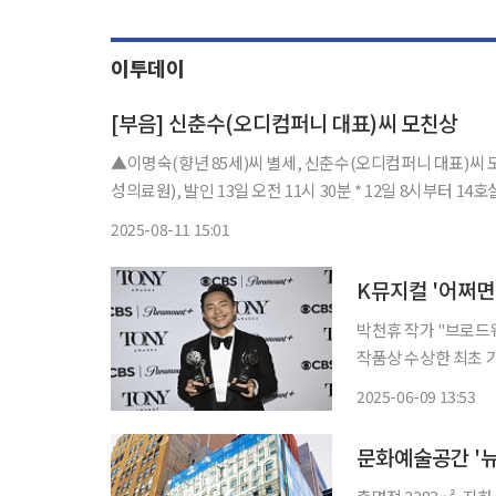
이투데이
[부음] 신춘수(오디컴퍼니 대표)씨 모친상
▲이명숙(향년 85세)씨 별세, 신춘수(오디컴퍼니 대표)씨 모
성의료원), 발인 13일 오전 11시 30분 * 12일 
2025-08-11 15:01
K뮤지컬 '어쩌면 
박천휴 작가 "브로드
작품상 수상한 최초 기
작 뮤지컬 '어쩌면 
2025-06-09 13:53
상, 연출상, 극본상,
문화예술공간 '