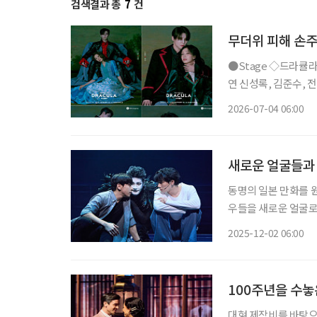
검색결과 총
7
건
무더위 피해 손주
●Stage ◇드라큘라 일정 7월 10일 ~ 10월 18일 장소 LG아트센터 서울 연출 데이빗 스완 출
연 신성록, 김준수, 전
사랑받아온 대표 흥행 
2026-07-04 06:00
넘는 세월 동안 단 한
새로운 얼굴들과 
동명의 일본 만화를 원
우들을 새로운 얼굴로
운 얼굴들이 더해지면
2025-12-02 06:00
100주년을 수놓
대형 제작비를 바탕으