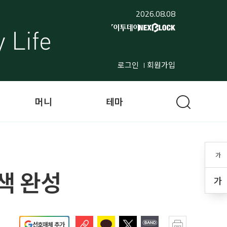
2026.08.08
로그인
회원가입
머니
테마
가
5색 완성
가
선호매체 추가