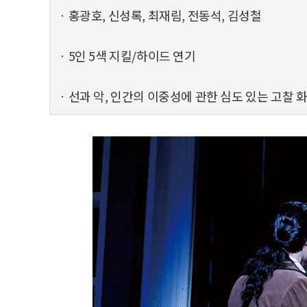
ㆍ홍광호, 신성록, 최재림, 전동석, 김성철
ㆍ5인 5색 지킬/하이드 연기
ㆍ선과 악, 인간의 이중성에 관한 심도 있는 고찰 