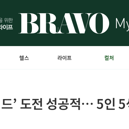
헬스
라이프
컬처
이드’ 도전 성공적… 5인 