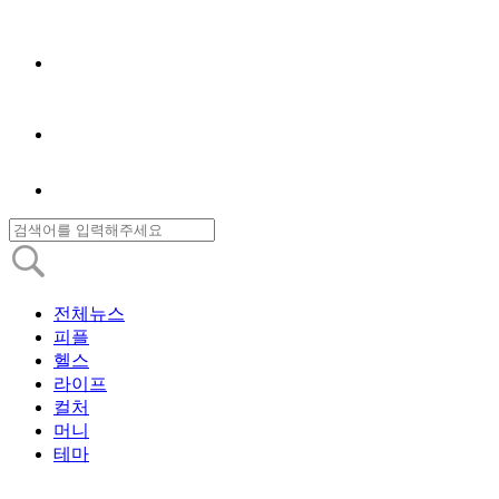
전체뉴스
피플
헬스
라이프
컬처
머니
테마