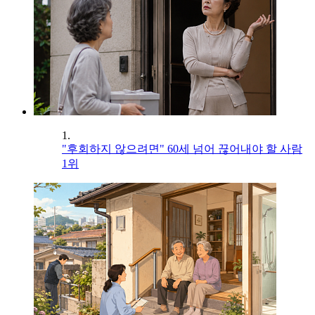
1.
"후회하지 않으려면" 60세 넘어 끊어내야 할 사람
1위