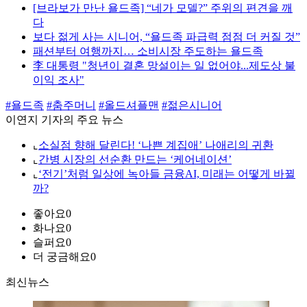
[브라보가 만난 욜드족] “네가 모델?” 주위의 편견을 깨
다
보다 젊게 사는 시니어, “욜드족 파급력 점점 더 커질 것”
패션부터 여행까지… 소비시장 주도하는 욜드족
李 대통령 "청년이 결혼 망설이는 일 없어야...제도상 불
이익 조사"
#욜드족
#춤주머니
#올드셔플맨
#젊은시니어
이연지 기자의 주요 뉴스
⌞
소실점 향해 달린다! ‘나쁜 계집애’ 나애리의 귀환
⌞
간병 시장의 선순환 만드는 ‘케어네이션’
⌞
‘전기’처럼 일상에 녹아들 금융AI, 미래는 어떻게 바뀔
까?
좋아요
0
화나요
0
슬퍼요
0
더 궁금해요
0
최신뉴스