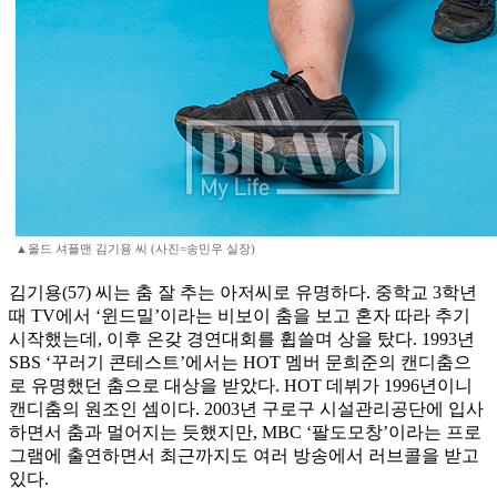
▲올드 셔플맨 김기용 씨 (사진=송민우 실장)
김기용(57) 씨는 춤 잘 추는 아저씨로 유명하다. 중학교 3학년
때 TV에서 ‘윈드밀’이라는 비보이 춤을 보고 혼자 따라 추기
시작했는데, 이후 온갖 경연대회를 휩쓸며 상을 탔다. 1993년
SBS ‘꾸러기 콘테스트’에서는 HOT 멤버 문희준의 캔디춤으
로 유명했던 춤으로 대상을 받았다. HOT 데뷔가 1996년이니
캔디춤의 원조인 셈이다. 2003년 구로구 시설관리공단에 입사
하면서 춤과 멀어지는 듯했지만, MBC ‘팔도모창’이라는 프로
그램에 출연하면서 최근까지도 여러 방송에서 러브콜을 받고
있다.