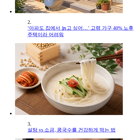
2.
‘아파도 집에서 늙고 싶어…’ 고령 가구 40% 노후
주택이라 어려워
3.
설탕 vs 소금, 콩국수를 건강하게 먹는 법