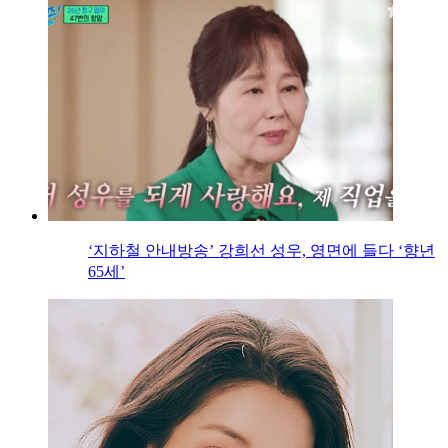
‘지하철 안내방송’ 강희선 성우, 영면에 들다 ‘향년
65세’