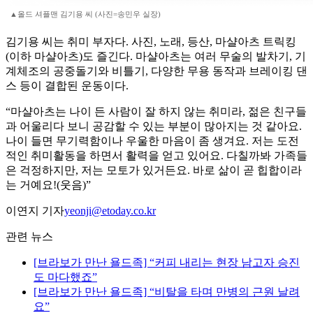
▲올드 셔플맨 김기용 씨 (사진=송민우 실장)
김기용 씨는 취미 부자다. 사진, 노래, 등산, 마샬아츠 트릭킹
(이하 마샬아츠)도 즐긴다. 마샬아츠는 여러 무술의 발차기, 기
계체조의 공중돌기와 비틀기, 다양한 무용 동작과 브레이킹 댄
스 등이 결합된 운동이다.
“마샬아츠는 나이 든 사람이 잘 하지 않는 취미라, 젊은 친구들
과 어울리다 보니 공감할 수 있는 부분이 많아지는 것 같아요.
나이 들면 무기력함이나 우울한 마음이 좀 생겨요. 저는 도전
적인 취미활동을 하면서 활력을 얻고 있어요. 다칠까봐 가족들
은 걱정하지만, 저는 모토가 있거든요. 바로 삶이 곧 힙합이라
는 거예요!(웃음)”
이연지 기자
yeonji@etoday.co.kr
관련 뉴스
[브라보가 만난 욜드족] “커피 내리는 현장 남고자 승진
도 마다했죠”
[브라보가 만난 욜드족] “비탈을 타며 만병의 근원 날려
요”