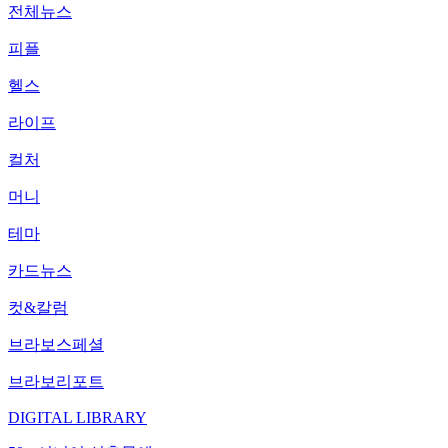
전체뉴스
피플
헬스
라이프
컬처
머니
테마
카드뉴스
컷&칼럼
브라보스페셜
브라보리포트
DIGITAL LIBRARY