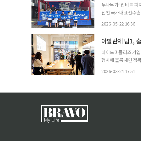
두나무가 ‘업비트 피자데
진천 국가대표선수촌
22일 밝혔다. 이번 행사는 업비트 피자데이를 기념해 마련됐다. 두나무는 대한체육회 공식 파
2026-05-22 16:36
트너로서 국가대표 선
아발란체 팀1, 
하이드미플리즈 가입 시
행사에 블록체인 접목웹3를
직인 ‘아발란체 팀1 코
2026-03-24 17:51
스터즈 역삼점에서 ‘아