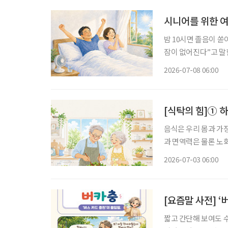
시니어를 위한 여
밤 10시면 졸음이 쏟
잠이 없어진다”고 말한다. 정말 그럴까. 대한수면
태’에 따르면 한국인의
2026-07-08 06:00
로 나타났다. 숙면을 
[식탁의 힘]① 
음식은 우리 몸과 가
과 면역력은 물론 노
유튜브 채널을 통해 
2026-07-03 06:00
[요즘말 사전] 
짧고 간단해 보여도 