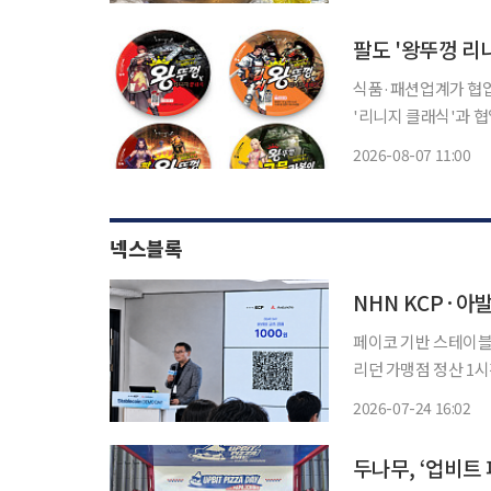
제품을 잇달아 선보이며 늦더위 수
카
식품·패션업계가 협업
'리니지 클래식'과 
거'를 재출시했다. 
2026-08-07 11:00
넥스블록
NHN KCP·아발
페이코 기반 스테이블코
리던 가맹점 정산 1
형 월렛까지 확장…외부 기업과 공
2026-07-24 16:02
(PAYCO) 앱을 활
두나무, ‘업비트