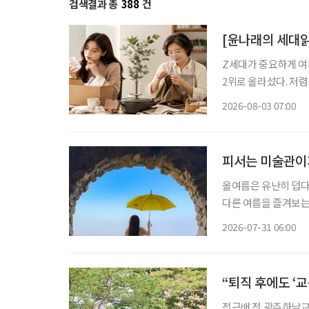
검색결과 총
388
건
[윤나래의 세대읽
Z세대가 중요하게 여기
2위로 올라섰다. 저
싸게 샀다가 품질에 
2026-08-03 07:00
으로 계산하기 시작했다
피서는 미술관이
올여름은 유난히 덥다
다른 여름을 즐겨보는
관 밖으로 이어지는 바
2026-07-31 06:00
피서'가 새로운 여름 
“퇴직 후에도 ‘
전근배 전 광주하남교육장 많은 사람이 퇴직을 인생의 쉼표라고 말한다. 하