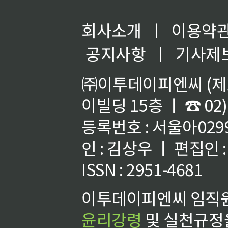
회사소개
ㅣ
이용약
공지사항
ㅣ
기사제
㈜이투데이피엔씨 (제호
이빌딩 15층 ㅣ ☎ 02)
등록번호 : 서울아02992
인 : 김상우 ㅣ 편집인
ISSN : 2951-4681
이투데이피엔씨 임직원
윤리강령
및 실천규정을