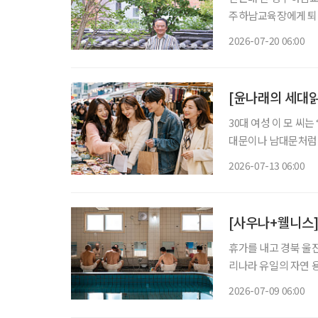
주하남교육장에게 퇴직
히 학교폭력 예방 
2026-07-20 06:00
조직해 활동하고 있다
[윤나래의 세대읽
30대 여성 이 모 씨
대문이나 남대문처럼 
인 쇼핑을 주로 이용했
2026-07-13 06:00
친구들과도 ‘시장 한
[사우나+웰니스]
휴가를 내고 경북 울
리나라 유일의 자연 
고 욕장을 찾은 어르
2026-07-09 06:00
와 셀럽, 전시가 모인