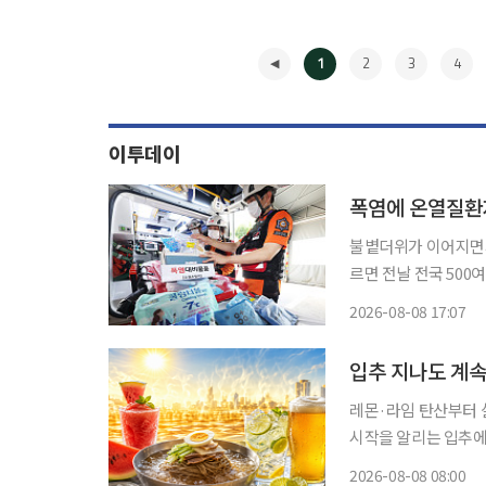
1
2
3
4
이투데이
폭염에 온열질환자
불볕더위가 이어지면서 하루 
르면 전날 전국 500
숨졌다. 올해 온열질환 감시체계가 가동된 5월 15일부터 누적 환자는 3089명, 사망자는 26명
2026-08-08 17:07
으로 늘었
◀
입추 지나도 계속
레몬·라임 탄산부터 살얼
시작을 알리는 입추에
있다. 가을 신제품으
2026-08-08 08:00