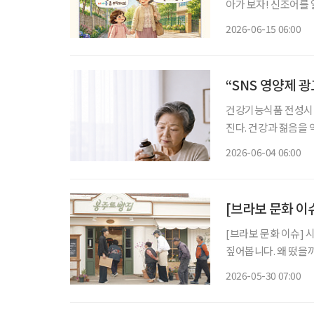
아가 보자! 신조어를
은 기운이 더해진다. 버스를 타기 위해 동전이나 토큰을 챙기던 시절이 있었다. 주머니 속 잔돈
2026-06-15 06:00
개수를 확인하며 버스
“SNS 영양제 
건강기능식품 전성시대
진다. 건강과 젊음을
가 많아진 지금, 자신에
2026-06-04 06:00
민국은 장수 시대와 
[브라보 문화 이슈
[브라보 문화 이슈] 
짚어봅니다. 왜 떴을까? 초고령사회 속 색다른 예능이 등장했다. 지난 8일 첫 방송된 쿠팡플레
이 예능 '봉주르빵집
2026-05-30 07:00
빵집에는 만 65세 