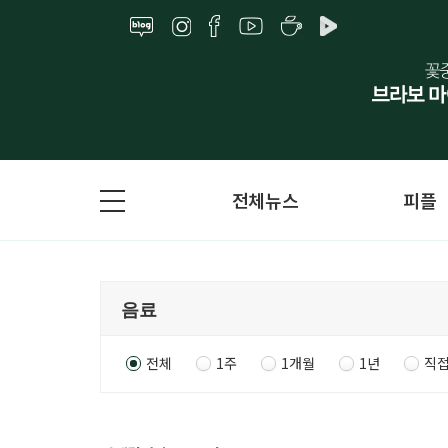
전체뉴스
피플
전체
1주
1개월
1년
직