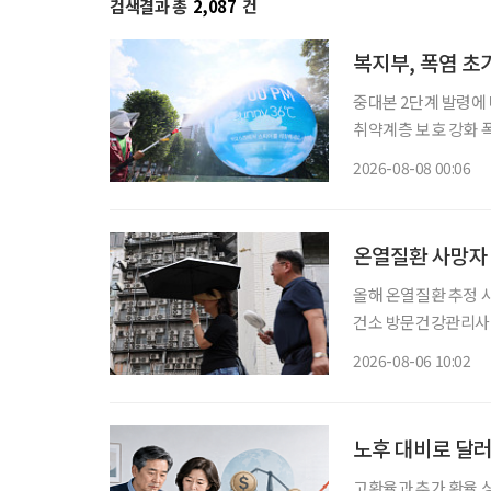
검색결과 총
2,087
건
복지부, 폭염 
중대본 2단계 발령에 
취약계층 보호 강화 폭염
이 확대·장기화하면서 
2026-08-08 00:06
보건복지부에 따르면 
온열질환 사망자 
올해 온열질환 추정 사
건소 방문건강관리사업 통해 폭염 
자 절반 이상이 80
2026-08-06 10:02
노후 대비로 달러
고환율과 추가 환율 