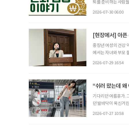
퇴를 준비하는 사람들이
에 있는 돈은 출처에
2026-07-30 06:00
부담할 수 있다. 급
[현장에서] 아픈
중장년 여성의 건강 
에서는 자녀와 부모 
발생한다. 여성 건강
2026-07-29 16:54
“쉬러 왔는데 왜
기다리던 여름휴가. 
던 발바닥이 욱신거린
진다. 어렵사리 떠난 여행에서
2026-07-27 10:58
는 ‘레저 시크니스(Lei