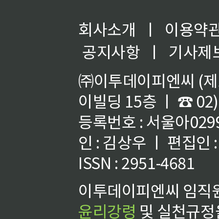
회사소개
ㅣ
이용약
공지사항
ㅣ
기사제
㈜이투데이피엔씨 (제호
이빌딩 15층 ㅣ ☎ 02)
등록번호 : 서울아02992
인 : 김상우 ㅣ 편집인
ISSN : 2951-4681
이투데이피엔씨 임직원
윤리강령
및 실천규정을