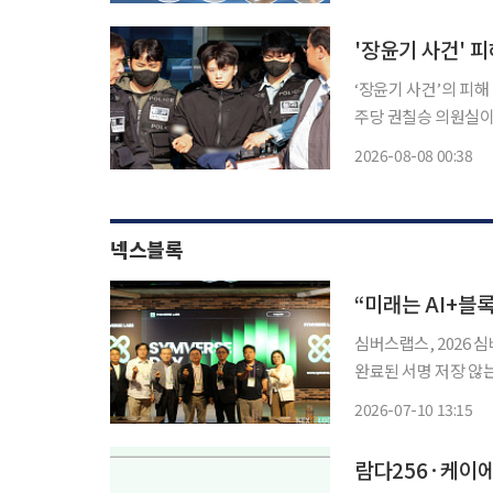
폭염으로 에어컨 사용
'장윤기 사건' 
‘장윤기 사건’의 피해 여
주당 권칠승 의원실이
린 의사상자심의위원회에서 9급 의상
2026-08-08 00:38
타인의 생명이나 신체
넥스블록
“미래는 AI+블
심버스랩스, 2026 
완료된 서명 저장 않는
트2.0, AI-웹3 결합∙∙∙사용자 편의성 강화 
2026-07-10 13:15
보안 체계를 근본적으
람다256·케이에