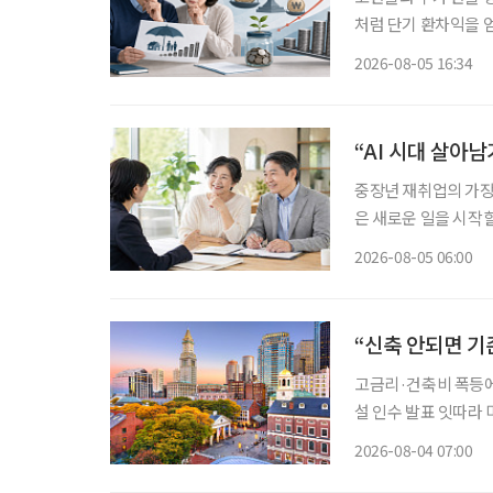
처럼 단기 환차익을 얻
득과 유동성이 줄어드
2026-08-05 16:34
“AI 시대 살아
중장년 재취업의 가장 
은 새로운 일을 시작할
이야기하는 지금 중요
2026-08-05 06:00
하는 일을 새로운 기
“신축 안되면 기
고금리·건축비 폭등에 신규 개발 ‘스톱’ 입주율 90%
설 인수 발표 잇따라 미국 고령자 주거시설 시장에 지각변동이 나타나고 있다. 고령화로 입주
수요는 빠르게 늘지만
2026-08-04 07:00
지연되자 투자사들은 