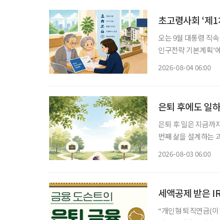
초고령사회 ‘제1
오는 9월 대통령 직
인구전략 기본계획’에 관심이 모이고 있다. 
에 초점을 맞췄던 기
2026-08-04 06:00
사회, 생산가능인구 감
은퇴 후에도 일하
은퇴 후 일은 지금까
번째 삶을 설계하는 과정이다. 은퇴를 앞뒀거나 회사를 나온 뒤 많
“이제 무슨 일을 해
2026-08-03 06:00
여전하다. 무엇보다 
세액공제 받은 I
“개인형 퇴직연금(이하