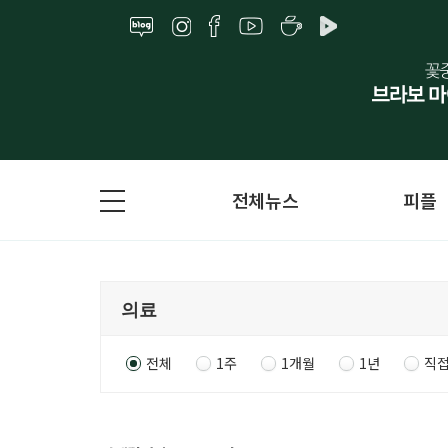
전체뉴스
피플
전체
1주
1개월
1년
직